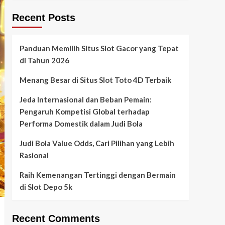
Recent Posts
Panduan Memilih Situs Slot Gacor yang Tepat
di Tahun 2026
Menang Besar di Situs Slot Toto 4D Terbaik
Jeda Internasional dan Beban Pemain:
Pengaruh Kompetisi Global terhadap
Performa Domestik dalam Judi Bola
Judi Bola Value Odds, Cari Pilihan yang Lebih
Rasional
Raih Kemenangan Tertinggi dengan Bermain
di Slot Depo 5k
Recent Comments