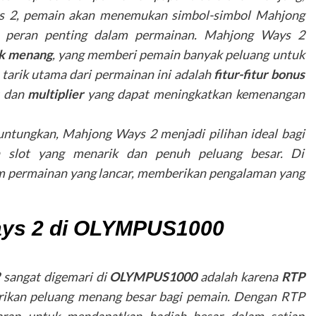
ys 2, pemain akan menemukan simbol-simbol Mahjong
an peran penting dalam permainan. Mahjong Ways 2
uk menang
, yang memberi pemain banyak peluang untuk
tarik utama dari permainan ini adalah
fitur-fitur bonus
dan
multiplier
yang dapat meningkatkan kemenangan
untungkan, Mahjong Ways 2 menjadi pilihan ideal bagi
 slot yang menarik dan penuh peluang besar. Di
tem permainan yang lancar, memberikan pengalaman yang
ays 2 di OLYMPUS1000
2
sangat digemari di
OLYMPUS1000
adalah karena
RTP
rikan peluang menang besar bagi pemain. Dengan RTP