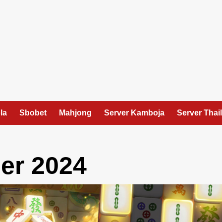
la
Sbobet
Mahjong
Server Kamboja
Server Thai
er 2024