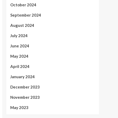
October 2024
September 2024
August 2024
July 2024
June 2024
May 2024
April 2024
January 2024
December 2023
November 2023
May 2023