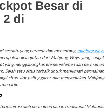
kpot Besar di
2 di
0
ari sesuatu yang berbeda dan menantang,
mahjong ways
merupakan kelanjutan dari Mahjong Ways yang sangat
lot yang menggabungkan elemen-elemen dari permainan
rn. Salah satu situs terbaik untuk menikmati permainan
bagai situs slot paling gacor dan menyediakan Mahjong
 menarik.
?
terinspirasi oleh permainan papan tradisional Mahjong,