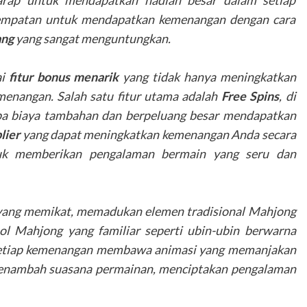
rap untuk mendapatkan hadiah besar dalam setiap
empatan untuk mendapatkan kemenangan dengan cara
ang
yang sangat menguntungkan.
ai
fitur bonus menarik
yang tidak hanya meningkatkan
menangan. Salah satu fitur utama adalah
Free Spins
, di
a biaya tambahan dan berpeluang besar mendapatkan
lier
yang dapat meningkatkan kemenangan Anda secara
ntuk memberikan pengalaman bermain yang seru dan
 yang memikat, memadukan elemen tradisional Mahjong
ol Mahjong yang familiar seperti ubin-ubin berwarna
n setiap kemenangan membawa animasi yang memanjakan
menambah suasana permainan, menciptakan pengalaman