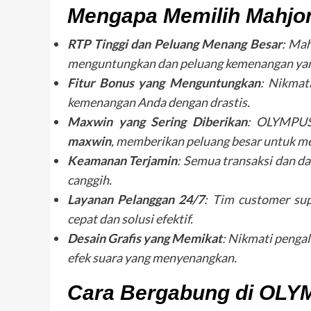
Mengapa Memilih Mahjo
RTP Tinggi dan Peluang Menang Besar
: Ma
menguntungkan dan peluang kemenangan yan
Fitur Bonus yang Menguntungkan
: Nikmat
kemenangan Anda dengan drastis.
Maxwin yang Sering Diberikan
: OLYMPUS1
maxwin
, memberikan peluang besar untuk 
Keamanan Terjamin
: Semua transaksi dan da
canggih.
Layanan Pelanggan 24/7
: Tim customer su
cepat dan solusi efektif.
Desain Grafis yang Memikat
: Nikmati penga
efek suara yang menyenangkan.
Cara Bergabung di OL