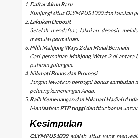
Daftar Akun Baru
Kunjungi situs OLYMPUS1000 dan lakukan pen
Lakukan Deposit
Setelah mendaftar, lakukan deposit mela
memulai permainan.
Pilih Mahjong Ways 2 dan Mulai Bermain
Cari permainan
Mahjong Ways 2
di antara 
putaran gulungan.
Nikmati Bonus dan Promosi
Jangan lewatkan berbagai
bonus sambutan
d
peluang kemenangan Anda.
Raih Kemenangan dan Nikmati Hadiah Anda
Manfaatkan
RTP tinggi
dan fitur bonus untuk
Kesimpulan
OLYMPUS1000
adalah situs yang menyed