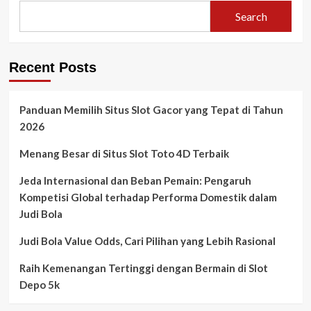
Search
Recent Posts
Panduan Memilih Situs Slot Gacor yang Tepat di Tahun
2026
Menang Besar di Situs Slot Toto 4D Terbaik
Jeda Internasional dan Beban Pemain: Pengaruh
Kompetisi Global terhadap Performa Domestik dalam
Judi Bola
Judi Bola Value Odds, Cari Pilihan yang Lebih Rasional
Raih Kemenangan Tertinggi dengan Bermain di Slot
Depo 5k