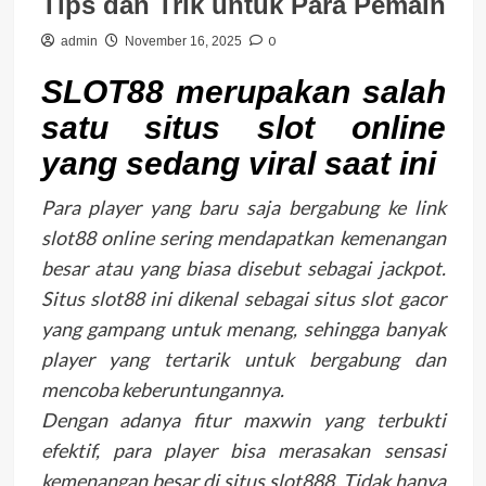
Tips dan Trik untuk Para Pemain
0
admin
November 16, 2025
SLOT88 merupakan salah
satu situs slot online
yang sedang viral saat ini
Para player yang baru saja bergabung ke link
slot88 online sering mendapatkan kemenangan
besar atau yang biasa disebut sebagai jackpot.
Situs slot88 ini dikenal sebagai situs slot gacor
yang gampang untuk menang, sehingga banyak
player yang tertarik untuk bergabung dan
mencoba keberuntungannya.
Dengan adanya fitur maxwin yang terbukti
efektif, para player bisa merasakan sensasi
kemenangan besar di situs slot888. Tidak hanya