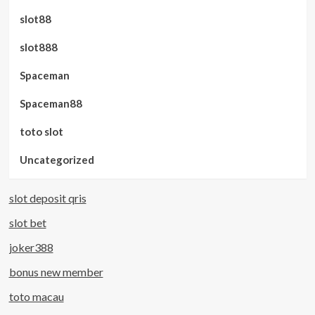
slot88
slot888
Spaceman
Spaceman88
toto slot
Uncategorized
slot deposit qris
slot bet
joker388
bonus new member
toto macau