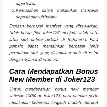
diperbarui.
Kemudahan dalam melakukan transaksi
deposit dan withdraw.
Dengan berbagai manfaat yang ditawarkan,
tidak heran jika Joker123 menjadi salah satu
situs slot online terbaik di Indonesia. Para
pemain dapat memainkan berbagai jenis
permainan slot yang disediakan oleh situs ini
dengan nyaman dan aman.
Cara Mendapatkan Bonus
New Member di Joker123
Untuk mendapatkan bonus new member
sebesar 100% di Joker123, para pemain perlu
melakukan beberapa langkah mudah. Berikut