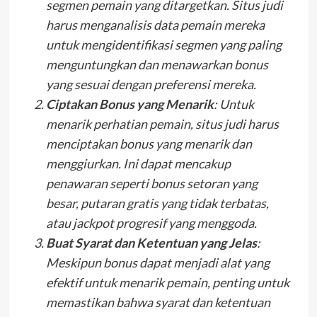
segmen pemain yang ditargetkan. Situs judi
harus menganalisis data pemain mereka
untuk mengidentifikasi segmen yang paling
menguntungkan dan menawarkan bonus
yang sesuai dengan preferensi mereka.
Ciptakan Bonus yang Menarik
: Untuk
menarik perhatian pemain, situs judi harus
menciptakan bonus yang menarik dan
menggiurkan. Ini dapat mencakup
penawaran seperti bonus setoran yang
besar, putaran gratis yang tidak terbatas,
atau jackpot progresif yang menggoda.
Buat Syarat dan Ketentuan yang Jelas
:
Meskipun bonus dapat menjadi alat yang
efektif untuk menarik pemain, penting untuk
memastikan bahwa syarat dan ketentuan