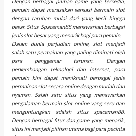
Dengan berbagai pilihan game yang tersedia,
pemain dapat merasakan sensasi bermain slot
dengan taruhan mulai dari yang kecil hingga
besar. Situs Spaceman88 menawarkan berbagai
jenis slot besar yang menarik bagi para pemain.
Dalam dunia perjudian online, slot menjadi
salah satu permainan yang paling diminati oleh
para penggemar taruhan. Dengan
perkembangan teknologi dan internet, para
pemain kini dapat menikmati berbagai jenis
permainan slot secara online dengan mudah dan
nyaman. Salah satu situs yang menawarkan
pengalaman bermain slot online yang seru dan
menguntungkan adalah situs spaceman88.
Dengan berbagai fitur dan game yang menarik,
situs ini menjadi pilihan utama bagi para pecinta