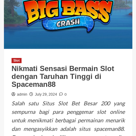
Slot
Nikmati Sensasi Bermain Slot
dengan Taruhan Tinggi di
Spaceman88
0
admin
July 29, 2024
Salah satu Situs Slot Bet Besar 200 yang
sempurna bagi para penggemar slot online
untuk menikmati berbagai permainan menarik
dan mengasyikkan adalah situs spaceman88.