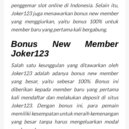
penggemar slot online di Indonesia. Selain itu,
Joker123 juga menawarkan bonus new member
yang menggiurkan, yaitu bonus 100% untuk
member baru yang pertama kali bergabung.
Bonus New Member
Joker123
Salah satu keunggulan yang ditawarkan oleh
Joker123 adalah adanya bonus new member
yang besar, yaitu sebesar 100%. Bonus ini
diberikan kepada member baru yang pertama
kali mendaftar dan melakukan deposit di situs
Joker123. Dengan bonus ini, para pemain
memiliki kesempatan untuk meraih kemenangan
yang besar tanpa harus mengeluarkan modal