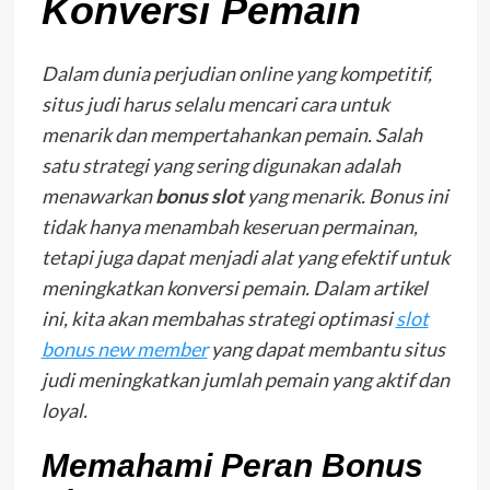
Konversi Pemain
Dalam dunia perjudian online yang kompetitif,
situs judi harus selalu mencari cara untuk
menarik dan mempertahankan pemain. Salah
satu strategi yang sering digunakan adalah
menawarkan
bonus slot
yang menarik. Bonus ini
tidak hanya menambah keseruan permainan,
tetapi juga dapat menjadi alat yang efektif untuk
meningkatkan konversi pemain. Dalam artikel
ini, kita akan membahas strategi optimasi
slot
bonus new member
yang dapat membantu situs
judi meningkatkan jumlah pemain yang aktif dan
loyal.
Memahami Peran Bonus