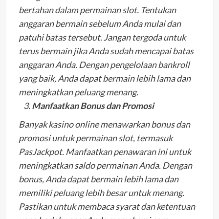
bertahan dalam permainan slot. Tentukan
anggaran bermain sebelum Anda mulai dan
patuhi batas tersebut. Jangan tergoda untuk
terus bermain jika Anda sudah mencapai batas
anggaran Anda. Dengan pengelolaan bankroll
yang baik, Anda dapat bermain lebih lama dan
meningkatkan peluang menang.
Manfaatkan Bonus dan Promosi
Banyak kasino online menawarkan bonus dan
promosi untuk permainan slot, termasuk
PasJackpot. Manfaatkan penawaran ini untuk
meningkatkan saldo permainan Anda. Dengan
bonus, Anda dapat bermain lebih lama dan
memiliki peluang lebih besar untuk menang.
Pastikan untuk membaca syarat dan ketentuan