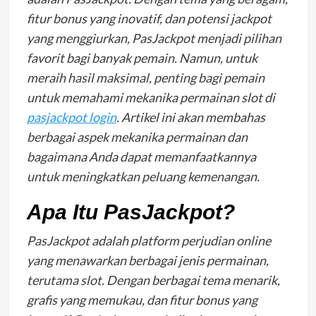
fitur bonus yang inovatif, dan potensi jackpot
yang menggiurkan, PasJackpot menjadi pilihan
favorit bagi banyak pemain. Namun, untuk
meraih hasil maksimal, penting bagi pemain
untuk memahami mekanika permainan slot di
pasjackpot login
. Artikel ini akan membahas
berbagai aspek mekanika permainan dan
bagaimana Anda dapat memanfaatkannya
untuk meningkatkan peluang kemenangan.
Apa Itu PasJackpot?
PasJackpot adalah platform perjudian online
yang menawarkan berbagai jenis permainan,
terutama slot. Dengan berbagai tema menarik,
grafis yang memukau, dan fitur bonus yang