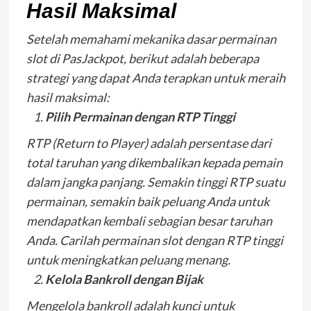
Hasil Maksimal
Setelah memahami mekanika dasar permainan
slot di PasJackpot, berikut adalah beberapa
strategi yang dapat Anda terapkan untuk meraih
hasil maksimal:
Pilih Permainan dengan RTP Tinggi
RTP (Return to Player) adalah persentase dari
total taruhan yang dikembalikan kepada pemain
dalam jangka panjang. Semakin tinggi RTP suatu
permainan, semakin baik peluang Anda untuk
mendapatkan kembali sebagian besar taruhan
Anda. Carilah permainan slot dengan RTP tinggi
untuk meningkatkan peluang menang.
Kelola Bankroll dengan Bijak
Mengelola bankroll adalah kunci untuk