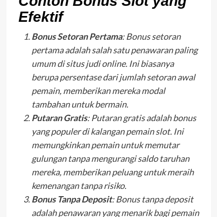
Contoh Bonus Slot yang
Efektif
Bonus Setoran Pertama
: Bonus setoran
pertama adalah salah satu penawaran paling
umum di situs judi online. Ini biasanya
berupa persentase dari jumlah setoran awal
pemain, memberikan mereka modal
tambahan untuk bermain.
Putaran Gratis
: Putaran gratis adalah bonus
yang populer di kalangan pemain slot. Ini
memungkinkan pemain untuk memutar
gulungan tanpa mengurangi saldo taruhan
mereka, memberikan peluang untuk meraih
kemenangan tanpa risiko.
Bonus Tanpa Deposit
: Bonus tanpa deposit
adalah penawaran yang menarik bagi pemain