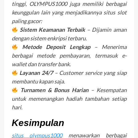
tinggi, OLYMPUS1000 juga memiliki berbagai
keunggulan lain yang menjadikannya situs slot
paling gacor:
Sistem Keamanan Terbaik
– Dijamin aman
dengan sistem enkripsi terbaru.
Metode Deposit Lengkap
– Menerima
berbagai metode pembayaran, termasuk e-
wallet dan transfer bank.
Layanan 24/7
– Customer service yang siap
membantu kapan saja.
Turnamen & Bonus Harian
– Kesempatan
untuk memenangkan hadiah tambahan setiap
hari.
Kesimpulan
situs olympus1000
menawarkan berbagai