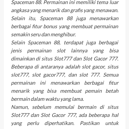
Spaceman 88. Permainan ini memiliki tema luar
angkasa yang menarik dan grafis yang menawan.
Selain itu, Spaceman 88 juga menawarkan
berbagai fitur bonus yang membuat permainan
semakin seru dan menghibur.
Selain Spaceman 88, terdapat juga berbagai
jenis permainan slot lainnya yang bisa
dimainkan di situs Slot777 dan Slot Gacor 777.
Beberapa di antaranya adalah slot gacor, situs
slot777, slot gacor777, dan slot 777. Semua
permainan ini menawarkan berbagai fitur
menarik yang bisa membuat pemain betah
bermain dalam waktu yang lama.
Namun, sebelum memulai bermain di situs
Slot777 dan Slot Gacor 777, ada beberapa hal
yang perlu diperhatikan. Pastikan untuk