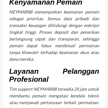
Kenyamanan Pemain
NEYMAR88 menempatkan keamanan pemain
sebagai prioritas. Semua data pribadi dan
transaksi keuangan dilindungi dengan enkripsi
tingkat tinggi. Proses deposit dan penarikan
berlangsung cepat dan transparan, sehingga
pemain dapat fokus menikmati permainan
tanpa khawatir terhadap keamanan akun atau
dana mereka.
Layanan Pelanggan
Profesional
Tim support NEYMAR88 tersedia 24 jam untuk
membantu pemain mengatasi kendala teknis
atau menjawab pertanyaan terkait permainan.