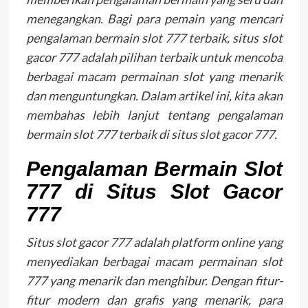
menegangkan. Bagi para pemain yang mencari
pengalaman bermain slot 777 terbaik, situs slot
gacor 777 adalah pilihan terbaik untuk mencoba
berbagai macam permainan slot yang menarik
dan menguntungkan. Dalam artikel ini, kita akan
membahas lebih lanjut tentang pengalaman
bermain slot 777 terbaik di situs slot gacor 777.
Pengalaman Bermain Slot
777 di Situs Slot Gacor
777
Situs slot gacor 777 adalah platform online yang
menyediakan berbagai macam permainan slot
777 yang menarik dan menghibur. Dengan fitur-
fitur modern dan grafis yang menarik, para