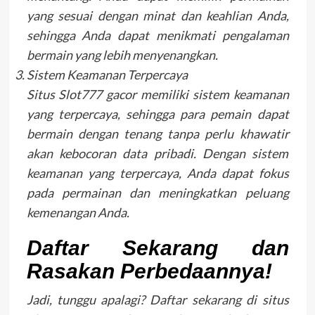
yang sesuai dengan minat dan keahlian Anda,
sehingga Anda dapat menikmati pengalaman
bermain yang lebih menyenangkan.
Sistem Keamanan Terpercaya
Situs Slot777 gacor memiliki sistem keamanan
yang terpercaya, sehingga para pemain dapat
bermain dengan tenang tanpa perlu khawatir
akan kebocoran data pribadi. Dengan sistem
keamanan yang terpercaya, Anda dapat fokus
pada permainan dan meningkatkan peluang
kemenangan Anda.
Daftar Sekarang dan
Rasakan Perbedaannya!
Jadi, tunggu apalagi? Daftar sekarang di situs