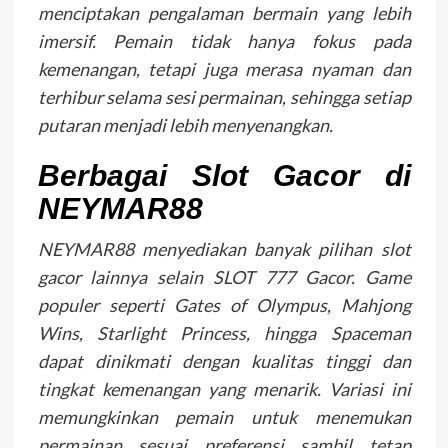
menciptakan pengalaman bermain yang lebih
imersif. Pemain tidak hanya fokus pada
kemenangan, tetapi juga merasa nyaman dan
terhibur selama sesi permainan, sehingga setiap
putaran menjadi lebih menyenangkan.
Berbagai Slot Gacor di
NEYMAR88
NEYMAR88 menyediakan banyak pilihan slot
gacor lainnya selain SLOT 777 Gacor. Game
populer seperti Gates of Olympus, Mahjong
Wins, Starlight Princess, hingga Spaceman
dapat dinikmati dengan kualitas tinggi dan
tingkat kemenangan yang menarik. Variasi ini
memungkinkan pemain untuk menemukan
permainan sesuai preferensi sambil tetap