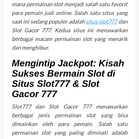
mana permainan slot menjadi salah satu favorit
para pemain judi online. Salah satu situs yang
saat ini sedang populer adalah
situs slot777
dan
Slot Gacor 777. Kedua situs ini menawarkan
berbagai macam permainan slot yang menarik
dan menghibur.
Mengintip Jackpot: Kisah
Sukses Bermain Slot di
Situs Slot777 & Slot
Gacor 777
Slot777 dan Slot Gacor 777 menawarkan
berbagai jenis permainan slot yang bisa
dimainkan oleh para pemain. Salah satu
permainan slot yang paling diminati adalah