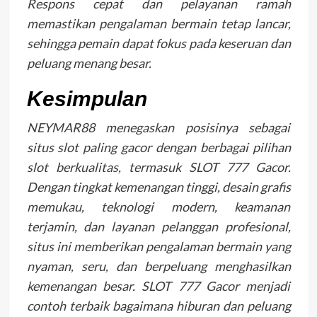
Respons cepat dan pelayanan ramah
memastikan pengalaman bermain tetap lancar,
sehingga pemain dapat fokus pada keseruan dan
peluang menang besar.
Kesimpulan
NEYMAR88 menegaskan posisinya sebagai
situs slot paling gacor dengan berbagai pilihan
slot berkualitas, termasuk SLOT 777 Gacor.
Dengan tingkat kemenangan tinggi, desain grafis
memukau, teknologi modern, keamanan
terjamin, dan layanan pelanggan profesional,
situs ini memberikan pengalaman bermain yang
nyaman, seru, dan berpeluang menghasilkan
kemenangan besar. SLOT 777 Gacor menjadi
contoh terbaik bagaimana hiburan dan peluang