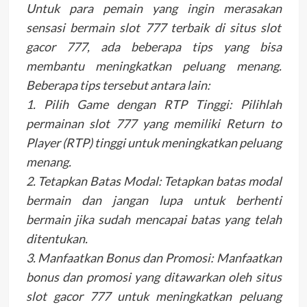
Untuk para pemain yang ingin merasakan
sensasi bermain slot 777 terbaik di situs slot
gacor 777, ada beberapa tips yang bisa
membantu meningkatkan peluang menang.
Beberapa tips tersebut antara lain:
1. Pilih Game dengan RTP Tinggi: Pilihlah
permainan slot 777 yang memiliki Return to
Player (RTP) tinggi untuk meningkatkan peluang
menang.
2. Tetapkan Batas Modal: Tetapkan batas modal
bermain dan jangan lupa untuk berhenti
bermain jika sudah mencapai batas yang telah
ditentukan.
3. Manfaatkan Bonus dan Promosi: Manfaatkan
bonus dan promosi yang ditawarkan oleh situs
slot gacor 777 untuk meningkatkan peluang