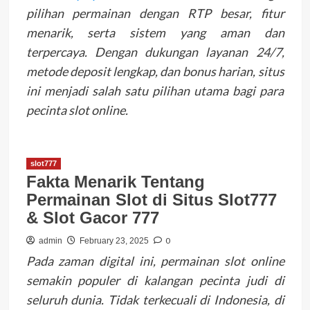
pilihan permainan dengan RTP besar, fitur
menarik, serta sistem yang aman dan
terpercaya. Dengan dukungan layanan 24/7,
metode deposit lengkap, dan bonus harian, situs
ini menjadi salah satu pilihan utama bagi para
pecinta slot online.
slot777
Fakta Menarik Tentang
Permainan Slot di Situs Slot777
& Slot Gacor 777
0
admin
February 23, 2025
Pada zaman digital ini, permainan slot online
semakin populer di kalangan pecinta judi di
seluruh dunia. Tidak terkecuali di Indonesia, di