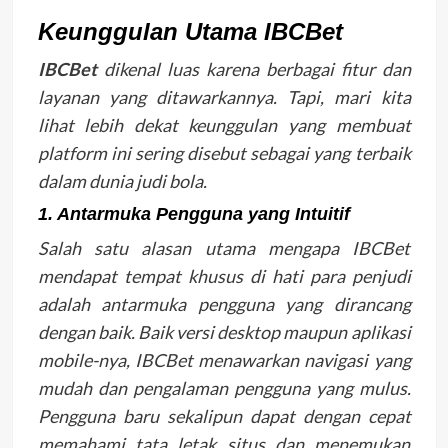
Keunggulan Utama IBCBet
IBCBet
dikenal luas karena berbagai fitur dan
layanan yang ditawarkannya. Tapi, mari kita
lihat lebih dekat keunggulan yang membuat
platform ini sering disebut sebagai yang terbaik
dalam dunia judi bola.
1.
Antarmuka Pengguna yang Intuitif
Salah satu alasan utama mengapa IBCBet
mendapat tempat khusus di hati para penjudi
adalah antarmuka pengguna yang dirancang
dengan baik. Baik versi desktop maupun aplikasi
mobile-nya, IBCBet menawarkan navigasi yang
mudah dan pengalaman pengguna yang mulus.
Pengguna baru sekalipun dapat dengan cepat
memahami tata letak situs dan menemukan