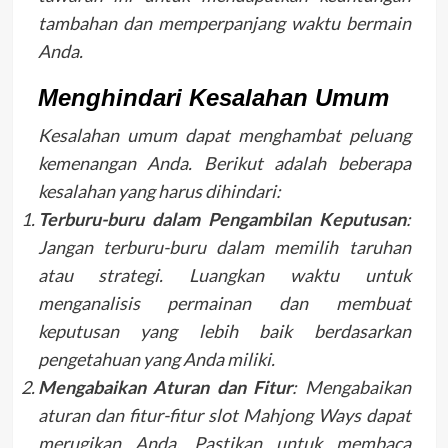
tambahan dan memperpanjang waktu bermain
Anda.
Menghindari Kesalahan Umum
Kesalahan umum dapat menghambat peluang
kemenangan Anda. Berikut adalah beberapa
kesalahan yang harus dihindari:
Terburu-buru dalam Pengambilan Keputusan
:
Jangan terburu-buru dalam memilih taruhan
atau strategi. Luangkan waktu untuk
menganalisis permainan dan membuat
keputusan yang lebih baik berdasarkan
pengetahuan yang Anda miliki.
Mengabaikan Aturan dan Fitur
: Mengabaikan
aturan dan fitur-fitur slot Mahjong Ways dapat
merugikan Anda. Pastikan untuk membaca