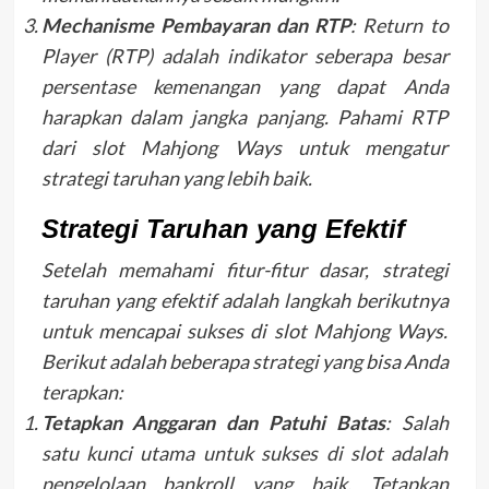
Mechanisme Pembayaran dan RTP
: Return to
Player (RTP) adalah indikator seberapa besar
persentase kemenangan yang dapat Anda
harapkan dalam jangka panjang. Pahami RTP
dari slot Mahjong Ways untuk mengatur
strategi taruhan yang lebih baik.
Strategi Taruhan yang Efektif
Setelah memahami fitur-fitur dasar, strategi
taruhan yang efektif adalah langkah berikutnya
untuk mencapai sukses di slot Mahjong Ways.
Berikut adalah beberapa strategi yang bisa Anda
terapkan:
Tetapkan Anggaran dan Patuhi Batas
: Salah
satu kunci utama untuk sukses di slot adalah
pengelolaan bankroll yang baik. Tetapkan