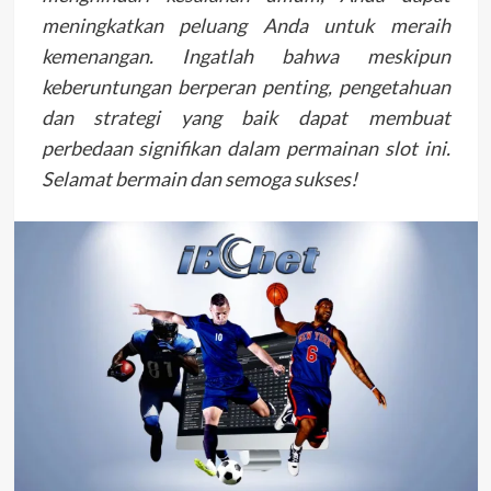
meningkatkan peluang Anda untuk meraih
kemenangan. Ingatlah bahwa meskipun
keberuntungan berperan penting, pengetahuan
dan strategi yang baik dapat membuat
perbedaan signifikan dalam permainan slot ini.
Selamat bermain dan semoga sukses!