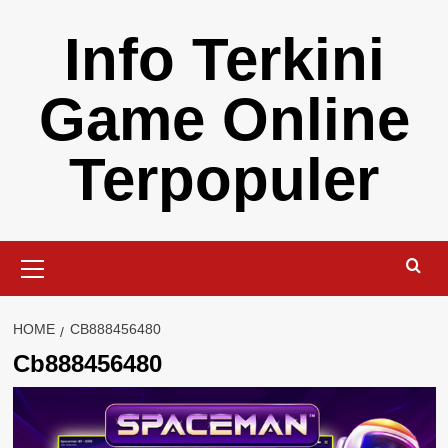
Skip
Info Terkini
to
content
Game Online
Terpopuler
Primary
Menu
HOME
CB888456480
Cb888456480