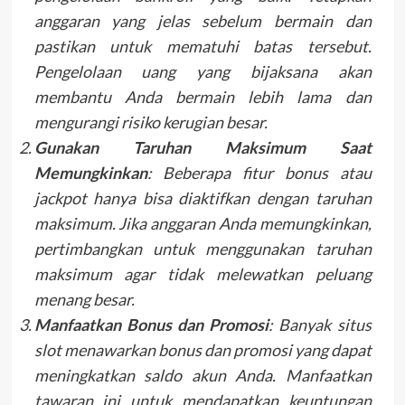
anggaran yang jelas sebelum bermain dan
pastikan untuk mematuhi batas tersebut.
Pengelolaan uang yang bijaksana akan
membantu Anda bermain lebih lama dan
mengurangi risiko kerugian besar.
Gunakan Taruhan Maksimum Saat
Memungkinkan
: Beberapa fitur bonus atau
jackpot hanya bisa diaktifkan dengan taruhan
maksimum. Jika anggaran Anda memungkinkan,
pertimbangkan untuk menggunakan taruhan
maksimum agar tidak melewatkan peluang
menang besar.
Manfaatkan Bonus dan Promosi
: Banyak situs
slot menawarkan bonus dan promosi yang dapat
meningkatkan saldo akun Anda. Manfaatkan
tawaran ini untuk mendapatkan keuntungan