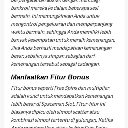
bankroll mereka ke dalam beberapa sesi
bermain. Ini memungkinkan Anda untuk
mengontrol pengeluaran dan memperpanjang
waktu bermain, sehingga Anda memiliki lebih
banyak kesempatan untuk meraih kemenangan.
Jika Anda berhasil mendapatkan kemenangan
besar, sebaiknya simpan sebagian dari
kemenangan tersebut sebagai cadangan.
Manfaatkan Fitur Bonus
Fitur bonus seperti Free Spins dan multiplier
adalah kunci untuk mendapatkan kemenangan
lebih besar di Spaceman Slot. Fitur-fitur ini
biasanya dipicu oleh simbol scatter atau
kombinasi simbol tertentu di gulungan. Ketika
Anda mendapatkan akses ke fitur Free Spins,