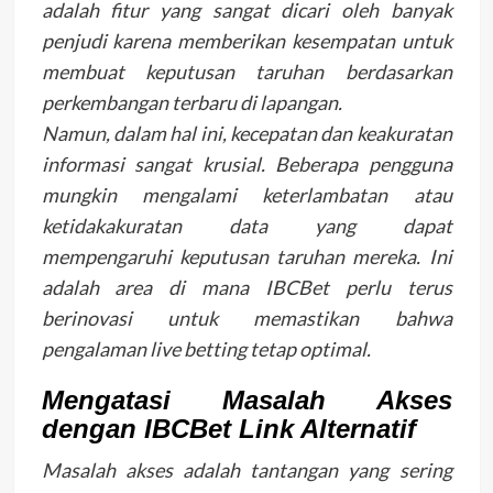
adalah fitur yang sangat dicari oleh banyak
penjudi karena memberikan kesempatan untuk
membuat keputusan taruhan berdasarkan
perkembangan terbaru di lapangan.
Namun, dalam hal ini, kecepatan dan keakuratan
informasi sangat krusial. Beberapa pengguna
mungkin mengalami keterlambatan atau
ketidakakuratan data yang dapat
mempengaruhi keputusan taruhan mereka. Ini
adalah area di mana IBCBet perlu terus
berinovasi untuk memastikan bahwa
pengalaman live betting tetap optimal.
Mengatasi Masalah Akses
dengan IBCBet Link Alternatif
Masalah akses adalah tantangan yang sering