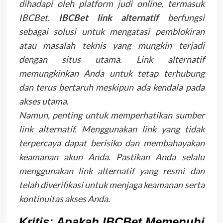
dihadapi oleh platform judi online, termasuk
IBCBet.
IBCBet link alternatif
berfungsi
sebagai solusi untuk mengatasi pemblokiran
atau masalah teknis yang mungkin terjadi
dengan situs utama. Link alternatif
memungkinkan Anda untuk tetap terhubung
dan terus bertaruh meskipun ada kendala pada
akses utama.
Namun, penting untuk memperhatikan sumber
link alternatif. Menggunakan link yang tidak
terpercaya dapat berisiko dan membahayakan
keamanan akun Anda. Pastikan Anda selalu
menggunakan link alternatif yang resmi dan
telah diverifikasi untuk menjaga keamanan serta
kontinuitas akses Anda.
Kritis: Apakah IBCBet Memenuhi