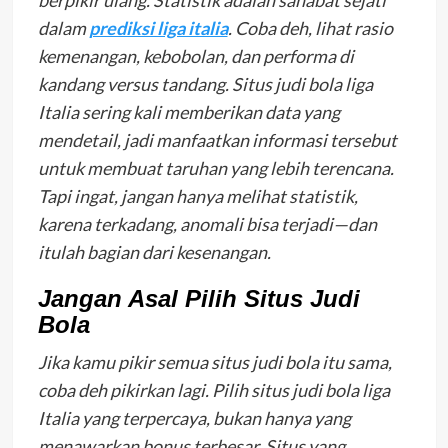
berpikir ulang. Statistik adalah sahabat sejati
dalam
prediksi liga italia
. Coba deh, lihat rasio
kemenangan, kebobolan, dan performa di
kandang versus tandang. Situs judi bola liga
Italia sering kali memberikan data yang
mendetail, jadi manfaatkan informasi tersebut
untuk membuat taruhan yang lebih terencana.
Tapi ingat, jangan hanya melihat statistik,
karena terkadang, anomali bisa terjadi—dan
itulah bagian dari kesenangan.
Jangan Asal Pilih Situs Judi
Bola
Jika kamu pikir semua situs judi bola itu sama,
coba deh pikirkan lagi. Pilih situs judi bola liga
Italia yang terpercaya, bukan hanya yang
menawarkan bonus terbesar. Situs yang