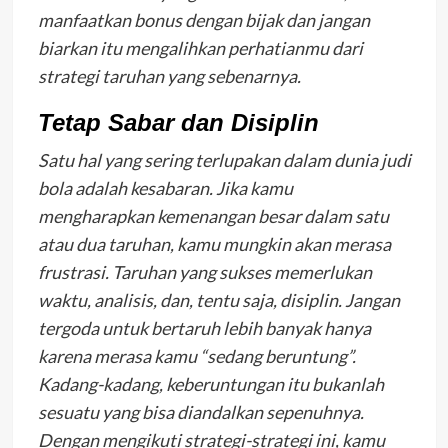
manfaatkan bonus dengan bijak dan jangan
biarkan itu mengalihkan perhatianmu dari
strategi taruhan yang sebenarnya.
Tetap Sabar dan Disiplin
Satu hal yang sering terlupakan dalam dunia judi
bola adalah kesabaran. Jika kamu
mengharapkan kemenangan besar dalam satu
atau dua taruhan, kamu mungkin akan merasa
frustrasi. Taruhan yang sukses memerlukan
waktu, analisis, dan, tentu saja, disiplin. Jangan
tergoda untuk bertaruh lebih banyak hanya
karena merasa kamu “sedang beruntung”.
Kadang-kadang, keberuntungan itu bukanlah
sesuatu yang bisa diandalkan sepenuhnya.
Dengan mengikuti strategi-strategi ini, kamu