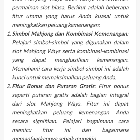
permainan slot biasa. Berikut adalah beberapa
fitur utama yang harus Anda kuasai untuk
meningkatkan peluang kemenangan:
Simbol Mahjong dan Kombinasi Kemenangan
:
Pelajari simbol-simbol yang digunakan dalam
slot Mahjong Ways serta kombinasi-kombinasi
yang dapat menghasilkan kemenangan.
Memahami cara kerja simbol-simbol ini adalah
kunci untuk memaksimalkan peluang Anda.
Fitur Bonus dan Putaran Gratis
: Fitur bonus
seperti putaran gratis adalah bagian integral
dari slot Mahjong Ways. Fitur ini dapat
meningkatkan peluang kemenangan Anda
secara signifikan. Pelajari bagaimana cara
memicu fitur ini dan bagaimana
memanfaatkannya sebaik mungkin.