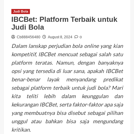
Judi Bola
IBCBet: Platform Terbaik untuk
Judi Bola
0
Cb888456480
August 8, 2024
Dalam lanskap perjudian bola online yang kian
kompetitif, IBCBet mencuat sebagai salah satu
platform teratas. Namun, dengan banyaknya
opsi yang tersedia di luar sana, apakah IBCBet
benar-benar layak menyandang predikat
sebagai platform terbaik untuk judi bola? Mari
kita teliti lebih dalam keunggulan dan
kekurangan IBCBet, serta faktor-faktor apa saja
yang membuatnya bisa disebut sebagai pilihan
unggul atau bahkan bisa saja mengundang
kritikan.