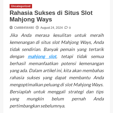
Uncategorized
Rahasia Sukses di Situs Slot
Mahjong Ways
0
Cb888456480
August 24, 2024
Jika Anda merasa kesulitan untuk meraih
kemenangan di situs slot Mahjong Ways, Anda
tidak sendirian. Banyak pemain yang tertarik
dengan
mahjong slot
, tetapi tidak semua
berhasil memanfaatkan potensi kemenangan
yang ada. Dalam artikel ini, kita akan membahas
rahasia sukses yang dapat membantu Anda
mengoptimalkan peluang di slot Mahjong Ways.
Bersiaplah untuk menggali strategi dan tips
yang mungkin belum pernah Anda
pertimbangkan sebelumnya.