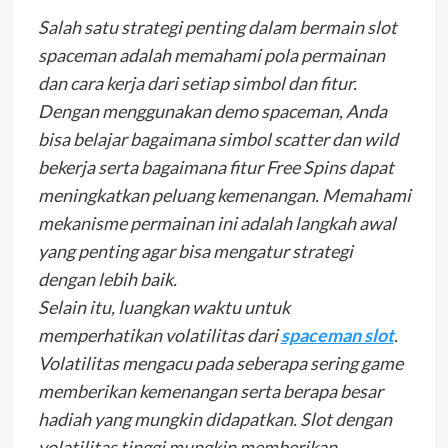
Salah satu strategi penting dalam bermain slot
spaceman adalah memahami pola permainan
dan cara kerja dari setiap simbol dan fitur.
Dengan menggunakan demo spaceman, Anda
bisa belajar bagaimana simbol scatter dan wild
bekerja serta bagaimana fitur Free Spins dapat
meningkatkan peluang kemenangan. Memahami
mekanisme permainan ini adalah langkah awal
yang penting agar bisa mengatur strategi
dengan lebih baik.
Selain itu, luangkan waktu untuk
memperhatikan volatilitas dari
spaceman slot
.
Volatilitas mengacu pada seberapa sering game
memberikan kemenangan serta berapa besar
hadiah yang mungkin didapatkan. Slot dengan
volatilitas tinggi mungkin memberikan