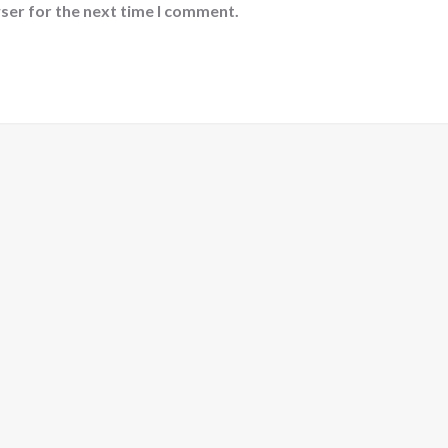
ser for the next time I comment.