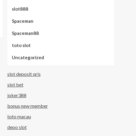
slot888
Spaceman
Spaceman88
toto slot
Uncategorized
slot deposit qris
slot bet
joker388
bonus new member
toto macau
depo slot