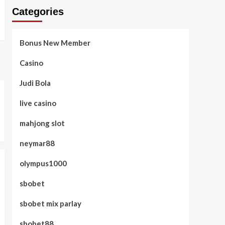
Categories
Bonus New Member
Casino
Judi Bola
live casino
mahjong slot
neymar88
olympus1000
sbobet
sbobet mix parlay
sbobet88