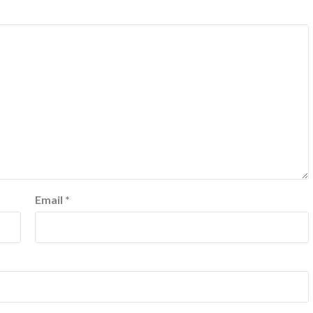
Email
*