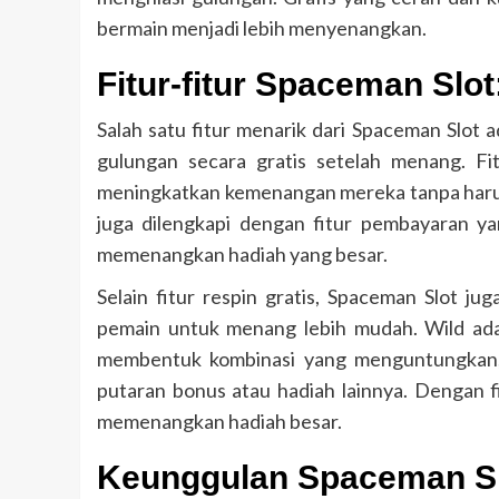
bermain menjadi lebih menyenangkan.
Fitur-fitur Spaceman Slot
Salah satu fitur menarik dari Spaceman Slot 
gulungan secara gratis setelah menang. F
meningkatkan kemenangan mereka tanpa harus 
juga dilengkapi dengan fitur pembayaran y
memenangkan hadiah yang besar.
Selain fitur respin gratis, Spaceman Slot ju
pemain untuk menang lebih mudah. Wild ada
membentuk kombinasi yang menguntungkan, 
putaran bonus atau hadiah lainnya. Dengan fi
memenangkan hadiah besar.
Keunggulan Spaceman Sl