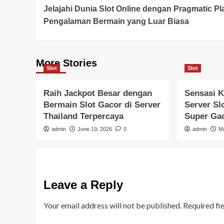
Jelajahi Dunia Slot Online dengan Pragmatic Pl
Navigation
Pengalaman Bermain yang Luar Biasa
More Stories
Slot
Slot
Raih Jackpot Besar dengan
Sensasi 
Bermain Slot Gacor di Server
Server Sl
Thailand Terpercaya
Super Ga
admin
June 19, 2026
0
admin
M
Leave a Reply
Your email address will not be published.
Required fi