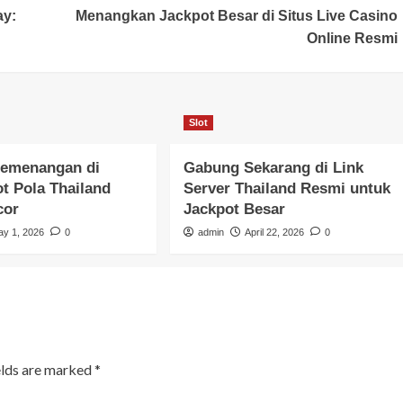
ay:
Menangkan Jackpot Besar di Situs Live Casino
Online Resmi
Slot
Kemenangan di
Gabung Sekarang di Link
ot Pola Thailand
Server Thailand Resmi untuk
cor
Jackpot Besar
ay 1, 2026
0
admin
April 22, 2026
0
elds are marked
*