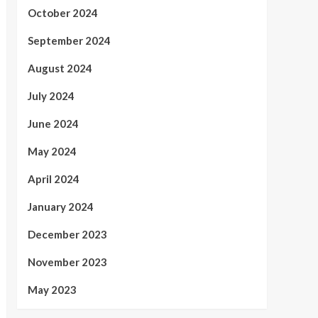
October 2024
September 2024
August 2024
July 2024
June 2024
May 2024
April 2024
January 2024
December 2023
November 2023
May 2023