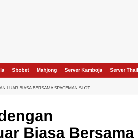
la
Sbobet
Mahjong
Server Kamboja
Server Thai
N LUAR BIASA BERSAMA SPACEMAN SLOT
 dengan
uar Biasa Bersama