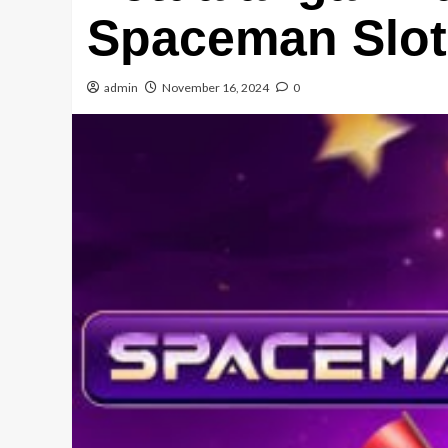
Spaceman Slot
admin
November 16, 2024
0