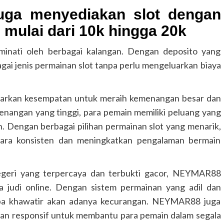
uga menyediakan slot dengan
 mulai dari 10k hingga 20k
minati oleh berbagai kalangan. Dengan deposito yang
ai jenis permainan slot tanpa perlu mengeluarkan biaya
rkan kesempatan untuk meraih kemenangan besar dan
menangan yang tinggi, para pemain memiliki peluang yang
. Dengan berbagai pilihan permainan slot yang menarik,
ara konsisten dan meningkatkan pengalaman bermain
negeri yang terpercaya dan terbukti gacor, NEYMAR88
ta judi online. Dengan sistem permainan yang adil dan
npa khawatir akan adanya kecurangan. NEYMAR88 juga
an responsif untuk membantu para pemain dalam segala