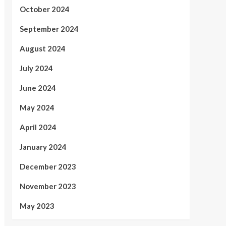
October 2024
September 2024
August 2024
July 2024
June 2024
May 2024
April 2024
January 2024
December 2023
November 2023
May 2023