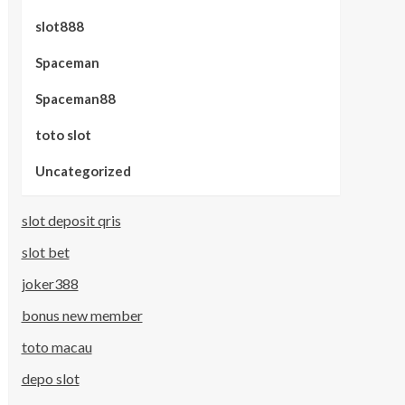
slot888
Spaceman
Spaceman88
toto slot
Uncategorized
slot deposit qris
slot bet
joker388
bonus new member
toto macau
depo slot