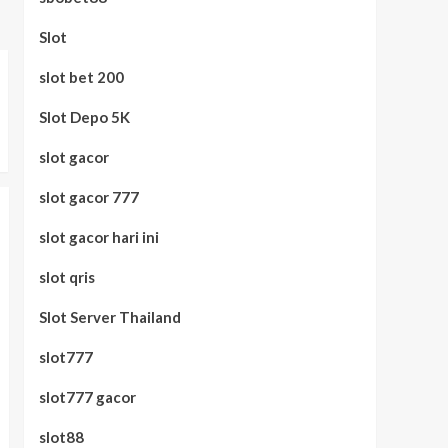
Slot
slot bet 200
Slot Depo 5K
slot gacor
slot gacor 777
slot gacor hari ini
slot qris
Slot Server Thailand
slot777
slot777 gacor
slot88