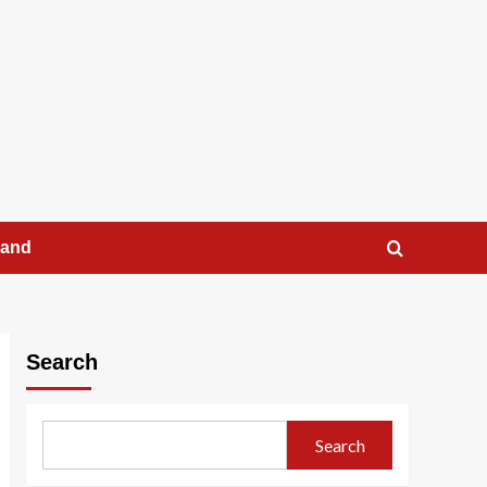
land
Search
Search