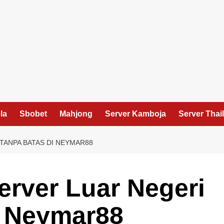
la
Sbobet
Mahjong
Server Kamboja
Server Thai
TANPA BATAS DI NEYMAR88
erver Luar Negeri
i Neymar88