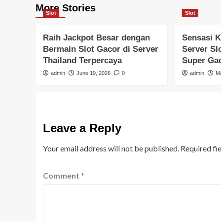
More Stories
Slot
Slot
Raih Jackpot Besar dengan
Sensasi 
Bermain Slot Gacor di Server
Server Sl
Thailand Terpercaya
Super Ga
admin
June 19, 2026
0
admin
M
Leave a Reply
Your email address will not be published.
Required fi
Comment
*