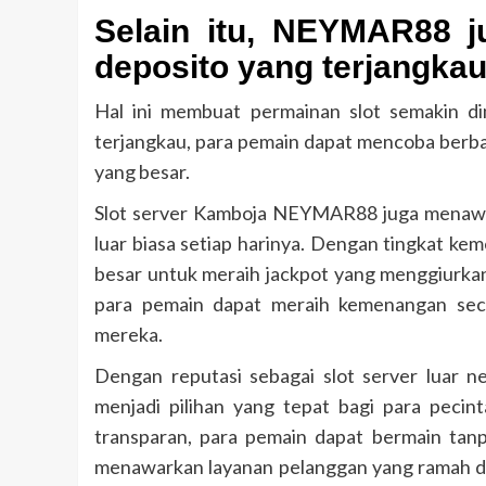
Selain itu, NEYMAR88 j
deposito yang terjangkau
Hal ini membuat permainan slot semakin di
terjangkau, para pemain dapat mencoba berbag
yang besar.
Slot server Kamboja NEYMAR88 juga menawa
luar biasa setiap harinya. Dengan tingkat ke
besar untuk meraih jackpot yang menggiurkan
para pemain dapat meraih kemenangan sec
mereka.
Dengan reputasi sebagai slot server luar 
menjadi pilihan yang tepat bagi para pecin
transparan, para pemain dapat bermain ta
menawarkan layanan pelanggan yang ramah d