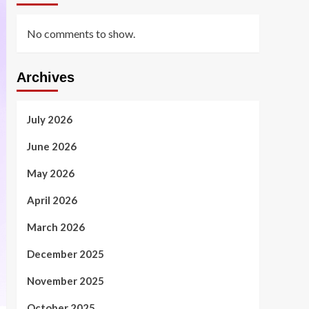
No comments to show.
Archives
July 2026
June 2026
May 2026
April 2026
March 2026
December 2025
November 2025
October 2025