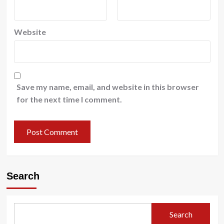
Website
Save my name, email, and website in this browser
for the next time I comment.
Search
Search