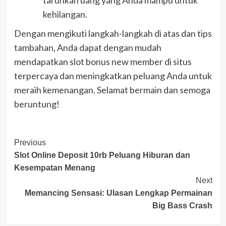
taruhkan uang yang Anda mampu untuk
kehilangan.
Dengan mengikuti langkah-langkah di atas dan tips
tambahan, Anda dapat dengan mudah
mendapatkan slot bonus new member di situs
terpercaya dan meningkatkan peluang Anda untuk
meraih kemenangan. Selamat bermain dan semoga
beruntung!
Post
Previous
Slot Online Deposit 10rb Peluang Hiburan dan
Navigation
Kesempatan Menang
Next
Memancing Sensasi: Ulasan Lengkap Permainan
Big Bass Crash