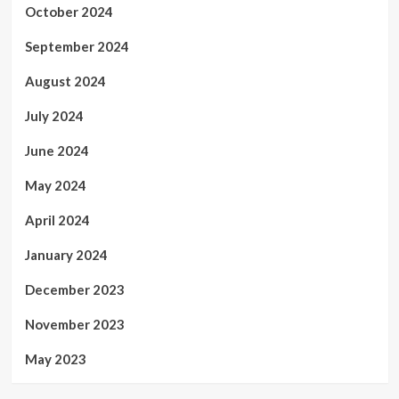
October 2024
September 2024
August 2024
July 2024
June 2024
May 2024
April 2024
January 2024
December 2023
November 2023
May 2023