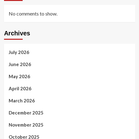
No comments to show.
Archives
July 2026
June 2026
May 2026
April 2026
March 2026
December 2025
November 2025
October 2025