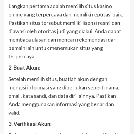
Langkah pertama adalah memilih situs kasino
online yang terpercaya dan memiliki reputasi baik.
Pastikan situs tersebut memiliki lisensi resmi dan
diawasi oleh otoritas judi yang diakui. Anda dapat
membaca ulasan dan mencari rekomendasi dari
pemain lain untuk menemukan situs yang
terpercaya.
2. Buat Akun:
Setelah memilih situs, buatlah akun dengan
mengisi informasi yang diperlukan seperti nama,
email, kata sandi, dan data diri lainnya. Pastikan
Anda menggunakan informasi yang benar dan
valid.
3. Verifikasi Akun: