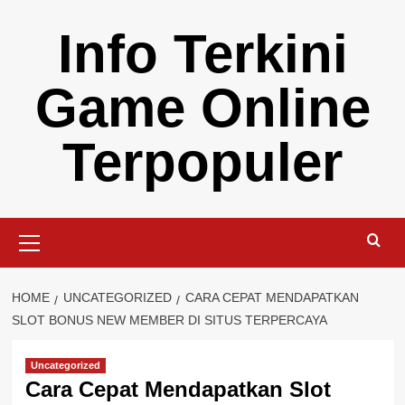
Skip
Info Terkini
to
content
Game Online
Terpopuler
Primary
Menu
HOME
UNCATEGORIZED
CARA CEPAT MENDAPATKAN
SLOT BONUS NEW MEMBER DI SITUS TERPERCAYA
Uncategorized
Cara Cepat Mendapatkan Slot