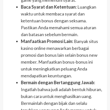
game yang memenuhi syarat.
Baca Syarat dan Ketentuan:
Luangkan
waktu untuk membaca syarat dan
ketentuan bonus dengan seksama.
Pastikan Anda memahami semua aturan
dan batasan sebelum bermain.
Manfaatkan Promosi Lain:
Banyak situs
kasino online menawarkan berbagai
promosi dan bonus lain selain bonus new
member. Manfaatkan bonus-bonus ini
untuk meningkatkan peluang Anda
mendapatkan keuntungan.
Bermain dengan Bertanggung Jawab:
Ingatlah bahwa judi adalah bentuk hiburan,
bukan cara untuk menghasilkan uang.
Bermainlah dengan bijak dan selalu