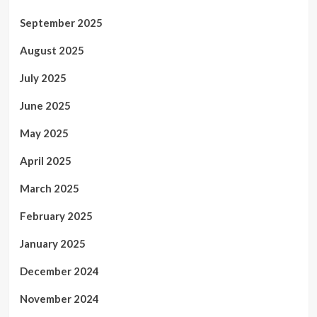
September 2025
August 2025
July 2025
June 2025
May 2025
April 2025
March 2025
February 2025
January 2025
December 2024
November 2024