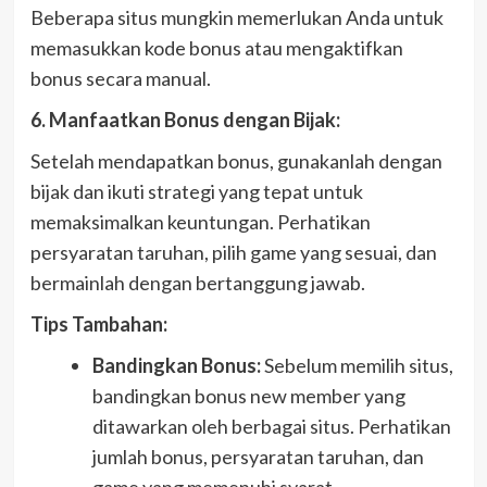
Beberapa situs mungkin memerlukan Anda untuk
memasukkan kode bonus atau mengaktifkan
bonus secara manual.
6. Manfaatkan Bonus dengan Bijak:
Setelah mendapatkan bonus, gunakanlah dengan
bijak dan ikuti strategi yang tepat untuk
memaksimalkan keuntungan. Perhatikan
persyaratan taruhan, pilih game yang sesuai, dan
bermainlah dengan bertanggung jawab.
Tips Tambahan:
Bandingkan Bonus:
Sebelum memilih situs,
bandingkan bonus new member yang
ditawarkan oleh berbagai situs. Perhatikan
jumlah bonus, persyaratan taruhan, dan