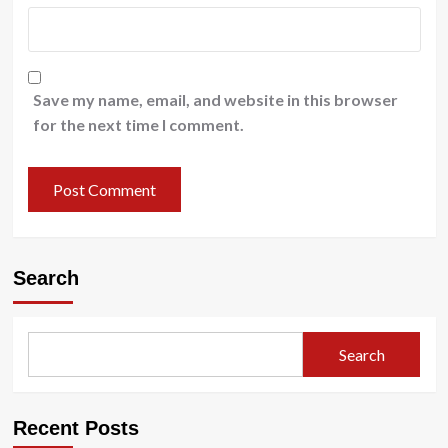
Save my name, email, and website in this browser
for the next time I comment.
Search
Search
Recent Posts