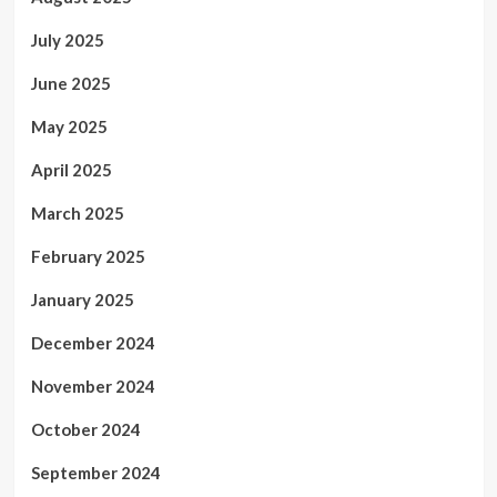
July 2025
June 2025
May 2025
April 2025
March 2025
February 2025
January 2025
December 2024
November 2024
October 2024
September 2024