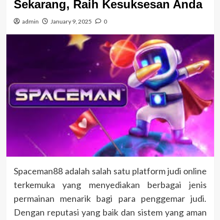
Sekarang, Raih Kesuksesan Anda
admin
January 9, 2025
0
Spaceman88 adalah salah satu platform judi online
terkemuka yang menyediakan berbagai jenis
permainan menarik bagi para penggemar judi.
Dengan reputasi yang baik dan sistem yang aman