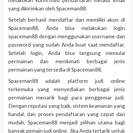
melakukan konfirmasi pendaftaran melalui email
yang dikirimkan oleh Spaceman88.
Setelah berhasil mendaftar dan memiliki akun di
Spaceman88, Anda bisa melakukan login
spaceman88 dengan menggunakan username dan
password yang sudah Anda buat saat mendaftar.
Setelah login, Anda bisa langsung memulai
permainan dan menikmati berbagai jenis
permainan yang tersedia di Spaceman88.
Spaceman88 adalah platform judi online
terkemuka yang menyediakan berbagai jenis
permainan menarik bagi para penggemar judi.
Dengan reputasi yang baik, sistem keamanan yang
handal, dan proses pendaftaran yang cepat dan
mudah, Spaceman88 menjadi pilihan utama bagi
banyak pemain judi online. Jika Anda tertarik untuk