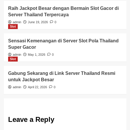
Raih Jackpot Besar dengan Bermain Slot Gacor di
Server Thailand Terpercaya
admin
June 19, 2026
0
Slot
Sensasi Kemenangan di Server Slot Pola Thailand
Super Gacor
admin
May 1, 2026
0
Slot
Gabung Sekarang di Link Server Thailand Resmi
untuk Jackpot Besar
admin
April 22, 2026
0
Leave a Reply