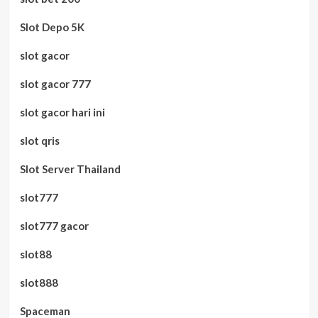
Slot Depo 5K
slot gacor
slot gacor 777
slot gacor hari ini
slot qris
Slot Server Thailand
slot777
slot777 gacor
slot88
slot888
Spaceman