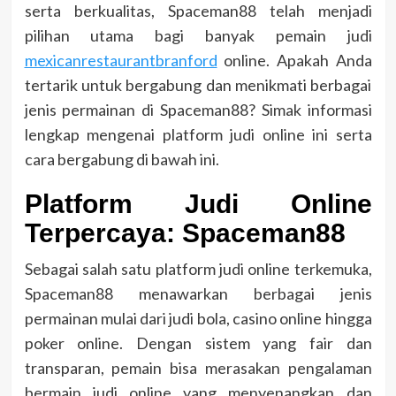
serta berkualitas, Spaceman88 telah menjadi
pilihan utama bagi banyak pemain judi
mexicanrestaurantbranford
online. Apakah Anda
tertarik untuk bergabung dan menikmati berbagai
jenis permainan di Spaceman88? Simak informasi
lengkap mengenai platform judi online ini serta
cara bergabung di bawah ini.
Platform Judi Online
Terpercaya: Spaceman88
Sebagai salah satu platform judi online terkemuka,
Spaceman88 menawarkan berbagai jenis
permainan mulai dari judi bola, casino online hingga
poker online. Dengan sistem yang fair dan
transparan, pemain bisa merasakan pengalaman
bermain judi online yang menyenangkan dan