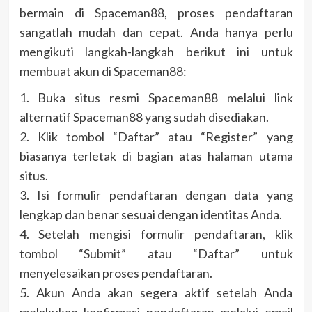
bermain di Spaceman88, proses pendaftaran
sangatlah mudah dan cepat. Anda hanya perlu
mengikuti langkah-langkah berikut ini untuk
membuat akun di Spaceman88:
1. Buka situs resmi Spaceman88 melalui link
alternatif Spaceman88 yang sudah disediakan.
2. Klik tombol “Daftar” atau “Register” yang
biasanya terletak di bagian atas halaman utama
situs.
3. Isi formulir pendaftaran dengan data yang
lengkap dan benar sesuai dengan identitas Anda.
4. Setelah mengisi formulir pendaftaran, klik
tombol “Submit” atau “Daftar” untuk
menyelesaikan proses pendaftaran.
5. Akun Anda akan segera aktif setelah Anda