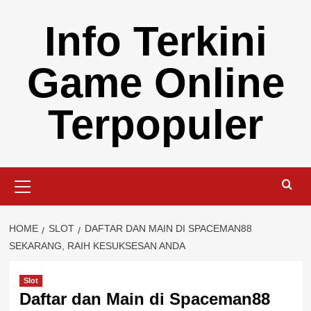
Skip
Info Terkini
to
content
Game Online
Terpopuler
Primary
Menu
HOME
SLOT
DAFTAR DAN MAIN DI SPACEMAN88
SEKARANG, RAIH KESUKSESAN ANDA
Slot
Daftar dan Main di Spaceman88