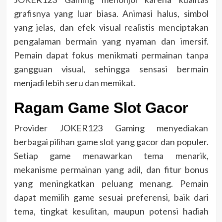
grafisnya yang luar biasa. Animasi halus, simbol
yang jelas, dan efek visual realistis menciptakan
pengalaman bermain yang nyaman dan imersif.
Pemain dapat fokus menikmati permainan tanpa
gangguan visual, sehingga sensasi bermain
menjadi lebih seru dan memikat.
Ragam Game Slot Gacor
Provider JOKER123 Gaming menyediakan
berbagai pilihan game slot yang gacor dan populer.
Setiap game menawarkan tema menarik,
mekanisme permainan yang adil, dan fitur bonus
yang meningkatkan peluang menang. Pemain
dapat memilih game sesuai preferensi, baik dari
tema, tingkat kesulitan, maupun potensi hadiah