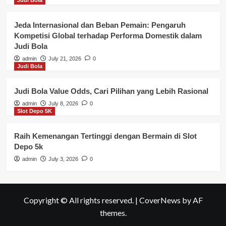
Jeda Internasional dan Beban Pemain: Pengaruh
Kompetisi Global terhadap Performa Domestik dalam
Judi Bola
admin
July 21, 2026
0
Judi Bola
Judi Bola Value Odds, Cari Pilihan yang Lebih Rasional
admin
July 8, 2026
0
Slot Depo 5K
Raih Kemenangan Tertinggi dengan Bermain di Slot
Depo 5k
admin
July 3, 2026
0
Copyright © All rights reserved.
|
CoverNews
by AF
themes.