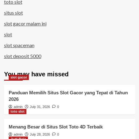
toto slot
situs slot
slot gacor malam ini
slot
slot spaceman
slot deposit 5000
You may have missed
slot gacor
Panduan Memilih Situs Slot Gacor yang Tepat di Tahun
2026
admin
July 31, 2026
0
toto slot
Menang Besar di Situs Slot Toto 4D Terbaik
admin
July 28, 2026
0
Judi Bola