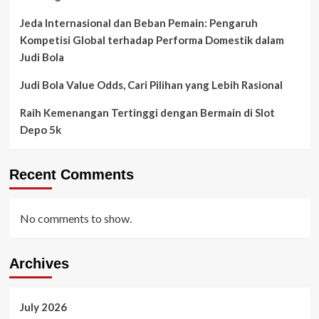
Jeda Internasional dan Beban Pemain: Pengaruh
Kompetisi Global terhadap Performa Domestik dalam
Judi Bola
Judi Bola Value Odds, Cari Pilihan yang Lebih Rasional
Raih Kemenangan Tertinggi dengan Bermain di Slot
Depo 5k
Recent Comments
No comments to show.
Archives
July 2026