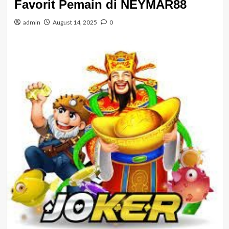
Favorit Pemain di NEYMAR88
admin
August 14, 2025
0