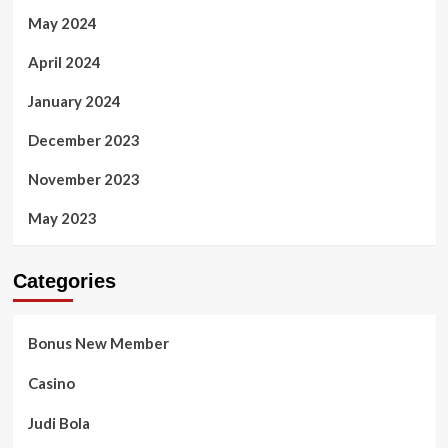
May 2024
April 2024
January 2024
December 2023
November 2023
May 2023
Categories
Bonus New Member
Casino
Judi Bola