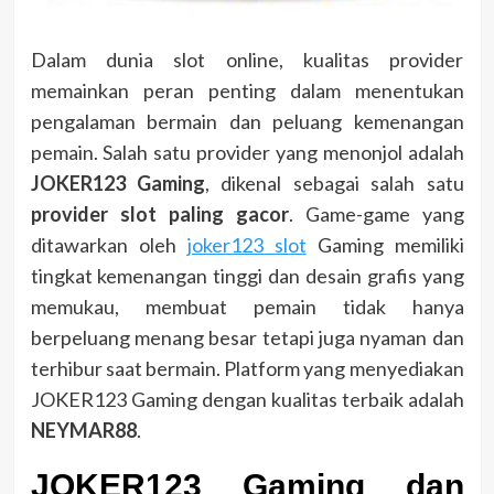
Dalam dunia slot online, kualitas provider
memainkan peran penting dalam menentukan
pengalaman bermain dan peluang kemenangan
pemain. Salah satu provider yang menonjol adalah
JOKER123 Gaming
, dikenal sebagai salah satu
provider slot paling gacor
. Game-game yang
ditawarkan oleh
joker123 slot
Gaming memiliki
tingkat kemenangan tinggi dan desain grafis yang
memukau, membuat pemain tidak hanya
berpeluang menang besar tetapi juga nyaman dan
terhibur saat bermain. Platform yang menyediakan
JOKER123 Gaming dengan kualitas terbaik adalah
NEYMAR88
.
JOKER123 Gaming dan