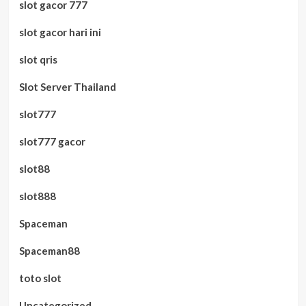
slot gacor 777
slot gacor hari ini
slot qris
Slot Server Thailand
slot777
slot777 gacor
slot88
slot888
Spaceman
Spaceman88
toto slot
Uncategorized