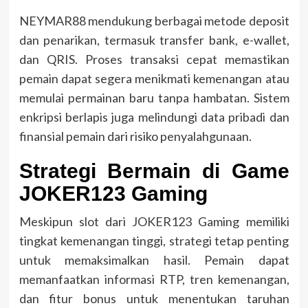
NEYMAR88 mendukung berbagai metode deposit
dan penarikan, termasuk transfer bank, e-wallet,
dan QRIS. Proses transaksi cepat memastikan
pemain dapat segera menikmati kemenangan atau
memulai permainan baru tanpa hambatan. Sistem
enkripsi berlapis juga melindungi data pribadi dan
finansial pemain dari risiko penyalahgunaan.
Strategi Bermain di Game
JOKER123 Gaming
Meskipun slot dari JOKER123 Gaming memiliki
tingkat kemenangan tinggi, strategi tetap penting
untuk memaksimalkan hasil. Pemain dapat
memanfaatkan informasi RTP, tren kemenangan,
dan fitur bonus untuk menentukan taruhan