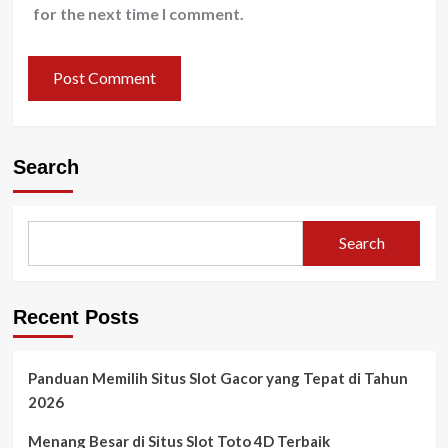
for the next time I comment.
Search
Search
Recent Posts
Panduan Memilih Situs Slot Gacor yang Tepat di Tahun
2026
Menang Besar di Situs Slot Toto 4D Terbaik