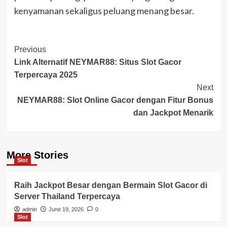
kenyamanan sekaligus peluang menang besar.
Post
Previous
Link Alternatif NEYMAR88: Situs Slot Gacor
Navigation
Terpercaya 2025
Next
NEYMAR88: Slot Online Gacor dengan Fitur Bonus
dan Jackpot Menarik
More Stories
Slot
Raih Jackpot Besar dengan Bermain Slot Gacor di
Server Thailand Terpercaya
admin
June 19, 2026
0
Slot