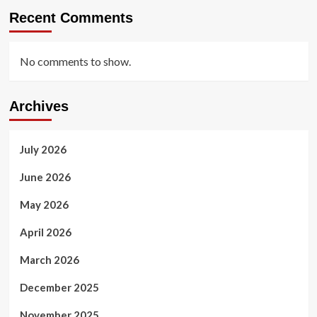
Recent Comments
No comments to show.
Archives
July 2026
June 2026
May 2026
April 2026
March 2026
December 2025
November 2025