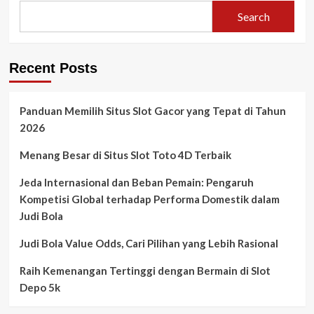
Search
Recent Posts
Panduan Memilih Situs Slot Gacor yang Tepat di Tahun
2026
Menang Besar di Situs Slot Toto 4D Terbaik
Jeda Internasional dan Beban Pemain: Pengaruh
Kompetisi Global terhadap Performa Domestik dalam
Judi Bola
Judi Bola Value Odds, Cari Pilihan yang Lebih Rasional
Raih Kemenangan Tertinggi dengan Bermain di Slot
Depo 5k