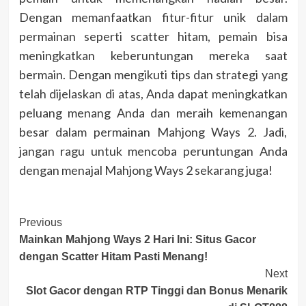
Dengan memanfaatkan fitur-fitur unik dalam
permainan seperti scatter hitam, pemain bisa
meningkatkan keberuntungan mereka saat
bermain. Dengan mengikuti tips dan strategi yang
telah dijelaskan di atas, Anda dapat meningkatkan
peluang menang Anda dan meraih kemenangan
besar dalam permainan Mahjong Ways 2. Jadi,
jangan ragu untuk mencoba peruntungan Anda
dengan menajal Mahjong Ways 2 sekarang juga!
Post
Previous
Mainkan Mahjong Ways 2 Hari Ini: Situs Gacor
Navigation
dengan Scatter Hitam Pasti Menang!
Next
Slot Gacor dengan RTP Tinggi dan Bonus Menarik