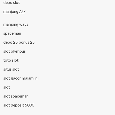
depo slot
mahjong777
mahjong ways
spaceman
depo 25 bonus 25
slot olympus
toto slot
situs slot
slot gacor malam ini
slot
slot spaceman
slot deposit 5000