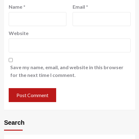
Name
*
Email
*
Website
Save my name, email, and website in this browser
for the next time I comment.
Search