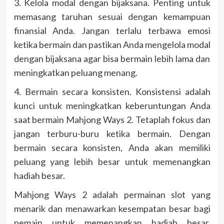
3. Kelola modal dengan bijaksana. Penting untuk
memasang taruhan sesuai dengan kemampuan
finansial Anda. Jangan terlalu terbawa emosi
ketika bermain dan pastikan Anda mengelola modal
dengan bijaksana agar bisa bermain lebih lama dan
meningkatkan peluang menang.
4. Bermain secara konsisten. Konsistensi adalah
kunci untuk meningkatkan keberuntungan Anda
saat bermain Mahjong Ways 2. Tetaplah fokus dan
jangan terburu-buru ketika bermain. Dengan
bermain secara konsisten, Anda akan memiliki
peluang yang lebih besar untuk memenangkan
hadiah besar.
Mahjong Ways 2 adalah permainan slot yang
menarik dan menawarkan kesempatan besar bagi
pemain untuk memenangkan hadiah besar.