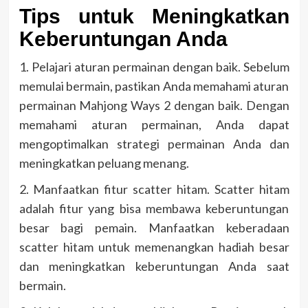
Tips untuk Meningkatkan
Keberuntungan Anda
1. Pelajari aturan permainan dengan baik. Sebelum
memulai bermain, pastikan Anda memahami aturan
permainan Mahjong Ways 2 dengan baik. Dengan
memahami aturan permainan, Anda dapat
mengoptimalkan strategi permainan Anda dan
meningkatkan peluang menang.
2. Manfaatkan fitur scatter hitam. Scatter hitam
adalah fitur yang bisa membawa keberuntungan
besar bagi pemain. Manfaatkan keberadaan
scatter hitam untuk memenangkan hadiah besar
dan meningkatkan keberuntungan Anda saat
bermain.