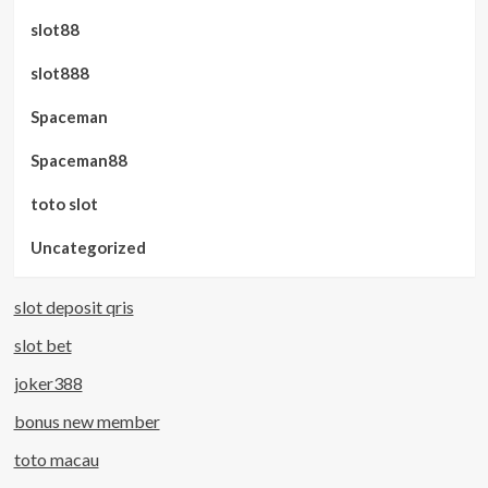
slot88
slot888
Spaceman
Spaceman88
toto slot
Uncategorized
slot deposit qris
slot bet
joker388
bonus new member
toto macau