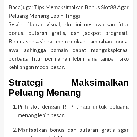
Baca juga: Tips Memaksimalkan Bonus Slot88 Agar
Peluang Menang Lebih Tinggi
Selain hiburan visual, slot ini menawarkan fitur
bonus, putaran gratis, dan jackpot progresif.
Bonus sensasional memberikan tambahan modal
awal sehingga pemain dapat mengeksplorasi
berbagai fitur permainan lebih lama tanpa risiko
kehilangan modal besar.
Strategi Maksimalkan
Peluang Menang
Pilih slot dengan RTP tinggi untuk peluang
menang lebih besar.
Manfaatkan bonus dan putaran gratis agar