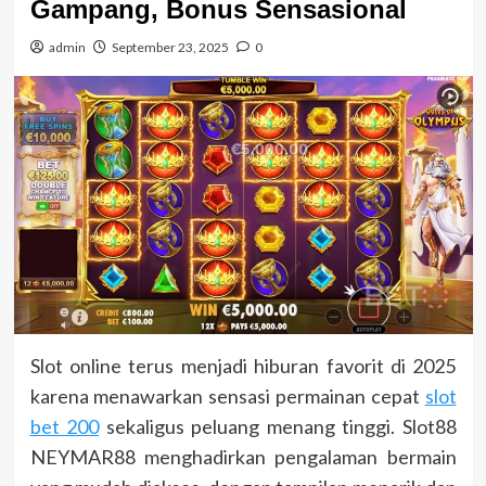
Gampang, Bonus Sensasional
admin
September 23, 2025
0
Slot online terus menjadi hiburan favorit di 2025
karena menawarkan sensasi permainan cepat
slot
bet 200
sekaligus peluang menang tinggi. Slot88
NEYMAR88 menghadirkan pengalaman bermain