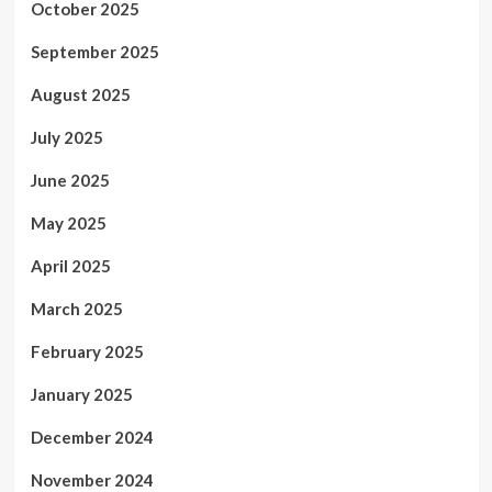
October 2025
September 2025
August 2025
July 2025
June 2025
May 2025
April 2025
March 2025
February 2025
January 2025
December 2024
November 2024