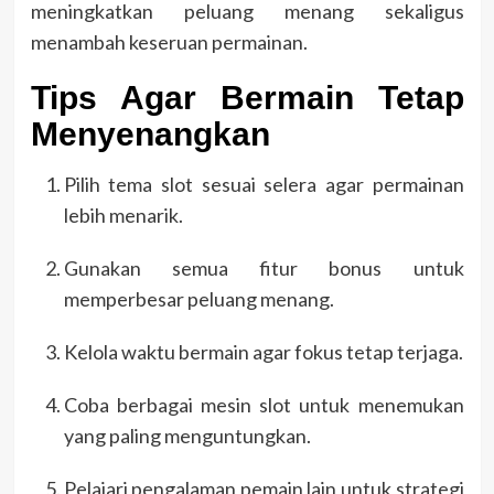
meningkatkan peluang menang sekaligus
menambah keseruan permainan.
Tips Agar Bermain Tetap
Menyenangkan
Pilih tema slot sesuai selera agar permainan
lebih menarik.
Gunakan semua fitur bonus untuk
memperbesar peluang menang.
Kelola waktu bermain agar fokus tetap terjaga.
Coba berbagai mesin slot untuk menemukan
yang paling menguntungkan.
Pelajari pengalaman pemain lain untuk strategi