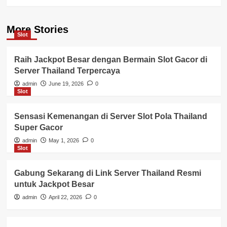
More Stories
Slot
Raih Jackpot Besar dengan Bermain Slot Gacor di
Server Thailand Terpercaya
admin
June 19, 2026
0
Slot
Sensasi Kemenangan di Server Slot Pola Thailand
Super Gacor
admin
May 1, 2026
0
Slot
Gabung Sekarang di Link Server Thailand Resmi
untuk Jackpot Besar
admin
April 22, 2026
0