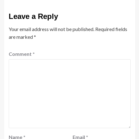
Leave a Reply
Your email address will not be published.
Required fields
are marked
*
Comment
*
Name
*
Email
*