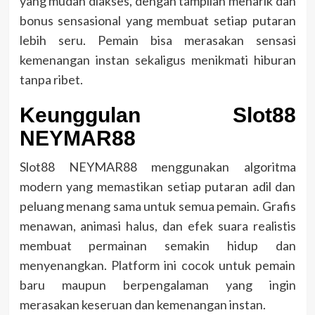
yang mudah diakses, dengan tampilan menarik dan
bonus sensasional yang membuat setiap putaran
lebih seru. Pemain bisa merasakan sensasi
kemenangan instan sekaligus menikmati hiburan
tanpa ribet.
Keunggulan Slot88
NEYMAR88
Slot88 NEYMAR88 menggunakan algoritma
modern yang memastikan setiap putaran adil dan
peluang menang sama untuk semua pemain. Grafis
menawan, animasi halus, dan efek suara realistis
membuat permainan semakin hidup dan
menyenangkan. Platform ini cocok untuk pemain
baru maupun berpengalaman yang ingin
merasakan keseruan dan kemenangan instan.