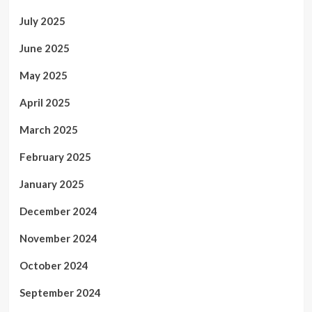
July 2025
June 2025
May 2025
April 2025
March 2025
February 2025
January 2025
December 2024
November 2024
October 2024
September 2024