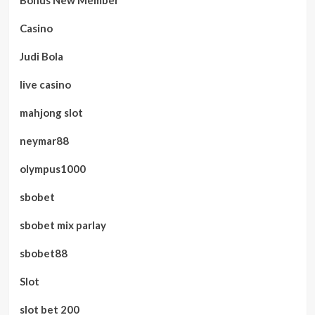
Casino
Judi Bola
live casino
mahjong slot
neymar88
olympus1000
sbobet
sbobet mix parlay
sbobet88
Slot
slot bet 200