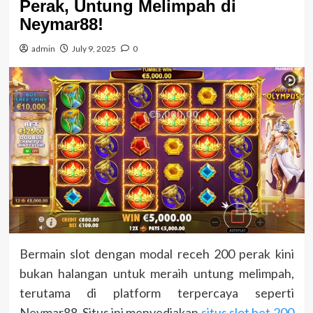
Perak, Untung Melimpah di
Neymar88!
admin
July 9, 2025
0
Bermain slot dengan modal receh 200 perak kini
bukan halangan untuk meraih untung melimpah,
terutama di platform terpercaya seperti
Neymar88. Situs ini menyediakan
situs slot bet 200