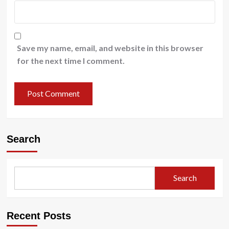
Save my name, email, and website in this browser
for the next time I comment.
Search
Search
Recent Posts