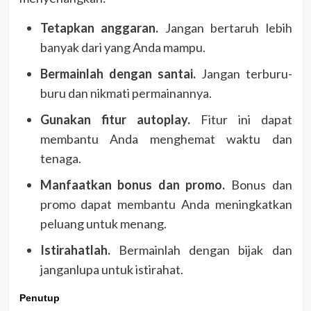
Tetapkan anggaran.
Jangan bertaruh lebih
banyak dari yang Anda mampu.
Bermainlah dengan santai.
Jangan terburu-
buru dan nikmati permainannya.
Gunakan fitur autoplay.
Fitur ini dapat
membantu Anda menghemat waktu dan
tenaga.
Manfaatkan bonus dan promo.
Bonus dan
promo dapat membantu Anda meningkatkan
peluang untuk menang.
Istirahatlah.
Bermainlah dengan bijak dan
janganlupa untuk istirahat.
Penutup