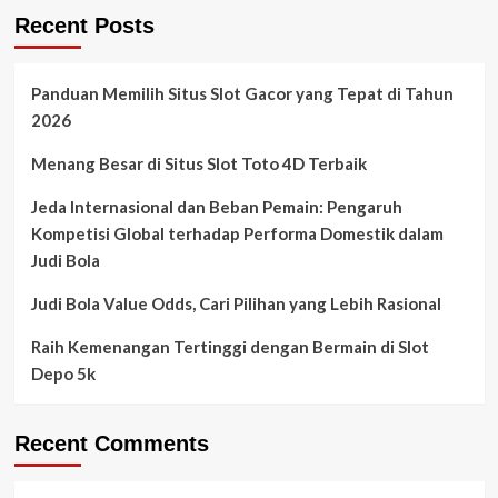
Recent Posts
Panduan Memilih Situs Slot Gacor yang Tepat di Tahun
2026
Menang Besar di Situs Slot Toto 4D Terbaik
Jeda Internasional dan Beban Pemain: Pengaruh
Kompetisi Global terhadap Performa Domestik dalam
Judi Bola
Judi Bola Value Odds, Cari Pilihan yang Lebih Rasional
Raih Kemenangan Tertinggi dengan Bermain di Slot
Depo 5k
Recent Comments