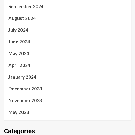
September 2024
August 2024
July 2024
June 2024
May 2024
April 2024
January 2024
December 2023
November 2023
May 2023
Categories