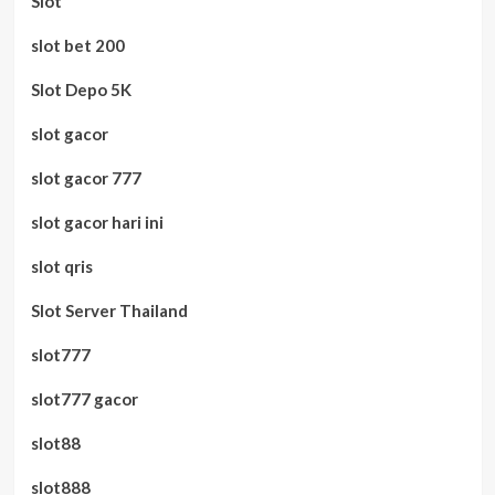
Slot
slot bet 200
Slot Depo 5K
slot gacor
slot gacor 777
slot gacor hari ini
slot qris
Slot Server Thailand
slot777
slot777 gacor
slot88
slot888