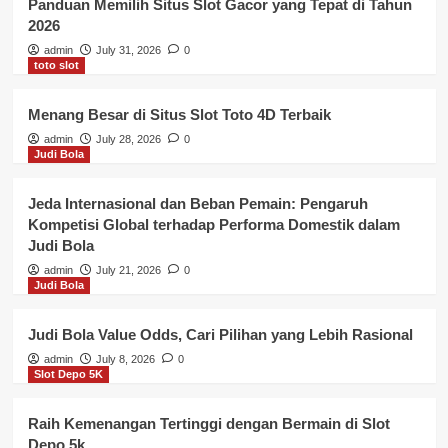
Panduan Memilih Situs Slot Gacor yang Tepat di Tahun
2026
admin
July 31, 2026
0
toto slot
Menang Besar di Situs Slot Toto 4D Terbaik
admin
July 28, 2026
0
Judi Bola
Jeda Internasional dan Beban Pemain: Pengaruh
Kompetisi Global terhadap Performa Domestik dalam
Judi Bola
admin
July 21, 2026
0
Judi Bola
Judi Bola Value Odds, Cari Pilihan yang Lebih Rasional
admin
July 8, 2026
0
Slot Depo 5K
Raih Kemenangan Tertinggi dengan Bermain di Slot
Depo 5k