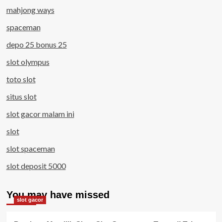
mahjong ways
spaceman
depo 25 bonus 25
slot olympus
toto slot
situs slot
slot gacor malam ini
slot
slot spaceman
slot deposit 5000
You may have missed
slot gacor