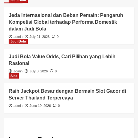
Jeda Internasional dan Beban Pemain: Pengaruh
Kompetisi Global terhadap Performa Domestik
dalam Judi Bola
admin
July 21, 2026
0
Judi Bola
Judi Bola Value Odds, Cari Pilihan yang Lebih
Rasional
admin
July 8, 2026
0
Slot
Raih Jackpot Besar dengan Bermain Slot Gacor di
Server Thailand Terpercaya
admin
June 19, 2026
0