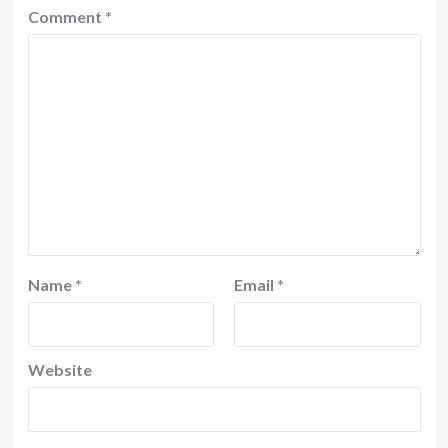
Comment
*
Name
*
Email
*
Website