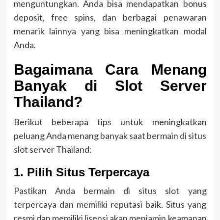
menguntungkan. Anda bisa mendapatkan bonus
deposit, free spins, dan berbagai penawaran
menarik lainnya yang bisa meningkatkan modal
Anda.
Bagaimana Cara Menang
Banyak di Slot Server
Thailand?
Berikut beberapa tips untuk meningkatkan
peluang Anda menang banyak saat bermain di situs
slot server Thailand:
1.
Pilih Situs Terpercaya
Pastikan Anda bermain di situs slot yang
terpercaya dan memiliki reputasi baik. Situs yang
resmi dan memiliki lisensi akan menjamin keamanan