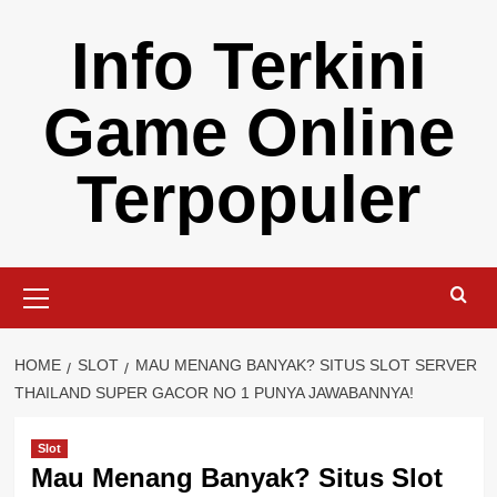
Skip
Info Terkini
to
content
Game Online
Terpopuler
Primary
Menu
HOME
SLOT
MAU MENANG BANYAK? SITUS SLOT SERVER
THAILAND SUPER GACOR NO 1 PUNYA JAWABANNYA!
Slot
Mau Menang Banyak? Situs Slot