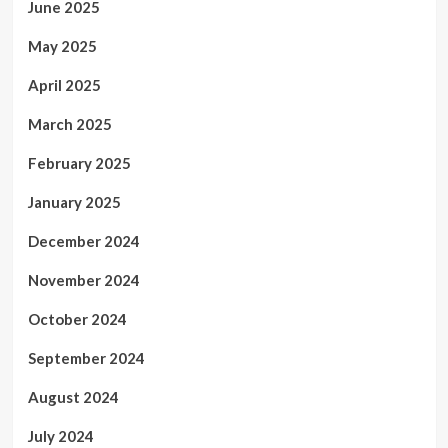
June 2025
May 2025
April 2025
March 2025
February 2025
January 2025
December 2024
November 2024
October 2024
September 2024
August 2024
July 2024