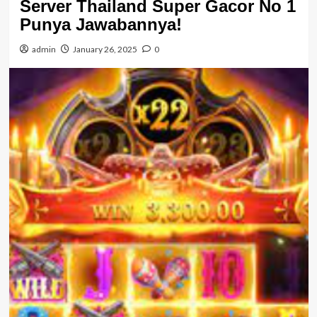
Server Thailand Super Gacor No 1
Punya Jawabannya!
admin
January 26, 2025
0