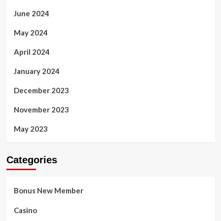
June 2024
May 2024
April 2024
January 2024
December 2023
November 2023
May 2023
Categories
Bonus New Member
Casino