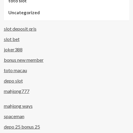
toto slot
Uncategorized
slot deposit qris
slot bet
joker388
bonus new member
toto macau
depo slot
mahjong777
mahjong ways
spaceman
depo 25 bonus 25