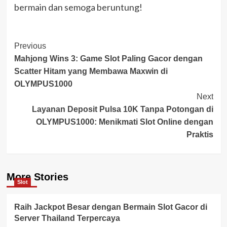
bermain dan semoga beruntung!
Post
Previous
Mahjong Wins 3: Game Slot Paling Gacor dengan
Navigation
Scatter Hitam yang Membawa Maxwin di
OLYMPUS1000
Next
Layanan Deposit Pulsa 10K Tanpa Potongan di
OLYMPUS1000: Menikmati Slot Online dengan
Praktis
More Stories
Slot
Raih Jackpot Besar dengan Bermain Slot Gacor di
Server Thailand Terpercaya