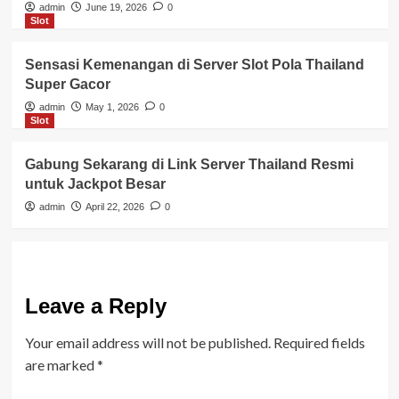
admin
June 19, 2026
0
Slot
Sensasi Kemenangan di Server Slot Pola Thailand
Super Gacor
admin
May 1, 2026
0
Slot
Gabung Sekarang di Link Server Thailand Resmi
untuk Jackpot Besar
admin
April 22, 2026
0
Leave a Reply
Your email address will not be published.
Required fields
are marked
*