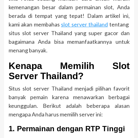
kemenangan besar dalam permainan slot, Anda
berada di tempat yang tepat! Dalam artikel ini,
kami akan membahas
slot server thailand
tentang
situs slot server Thailand yang super gacor dan
bagaimana Anda bisa memanfaatkannya untuk
menang banyak.
Kenapa Memilih Slot
Server Thailand?
Situs slot server Thailand menjadi pilihan favorit
banyak pemain karena menawarkan berbagai
keunggulan. Berikut adalah beberapa alasan
mengapa Anda harus memilih server ini:
1.
Permainan dengan RTP Tinggi