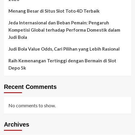
Menang Besar di Situs Slot Toto 4D Terbaik
Jeda Internasional dan Beban Pemain: Pengaruh
Kompetisi Global terhadap Performa Domestik dalam
Judi Bola
Judi Bola Value Odds, Cari Pilihan yang Lebih Rasional
Raih Kemenangan Tertinggi dengan Bermain di Slot
Depo 5k
Recent Comments
No comments to show.
Archives