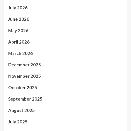
July 2026
June 2026
May 2026
April 2026
March 2026
December 2025
November 2025
October 2025
September 2025
August 2025
July 2025