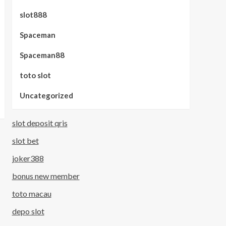
slot888
Spaceman
Spaceman88
toto slot
Uncategorized
slot deposit qris
slot bet
joker388
bonus new member
toto macau
depo slot