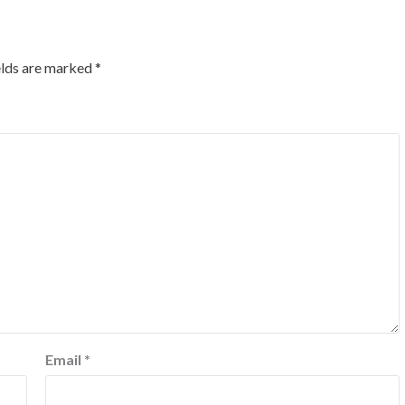
elds are marked
*
Email
*