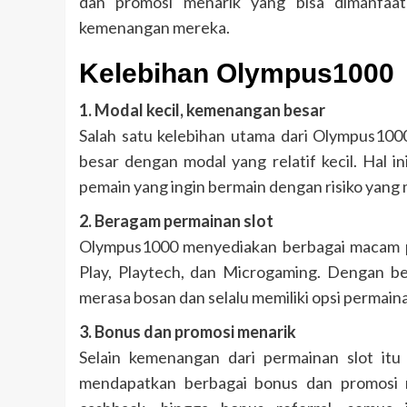
dan promosi menarik yang bisa dimanfaa
kemenangan mereka.
Kelebihan Olympus1000
1. Modal kecil, kemenangan besar
Salah satu kelebihan utama dari Olympus1
besar dengan modal yang relatif kecil. Hal in
pemain yang ingin bermain dengan risiko yang
2. Beragam permainan slot
Olympus1000 menyediakan berbagai macam pe
Play, Playtech, dan Microgaming. Dengan be
merasa bosan dan selalu memiliki opsi permain
3. Bonus dan promosi menarik
Selain kemenangan dari permainan slot itu
mendapatkan berbagai bonus dan promosi m