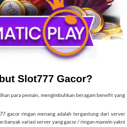
but Slot777 Gacor?
 pilihan para pemain, mengimbuhkan beragam benefit yang
777 gacor ringan menang adalah tergantung dari server
kan banyak variasi server yang gacor / ringan maxwin yakni