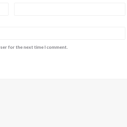
ser for the next time I comment.