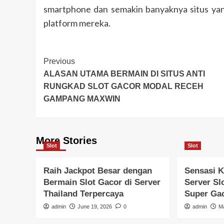
smartphone dan semakin banyaknya situs ya
platform mereka.
Post
Previous
ALASAN UTAMA BERMAIN DI SITUS ANTI
Navigation
RUNGKAD SLOT GACOR MODAL RECEH
GAMPANG MAXWIN
More Stories
Slot
Slot
Raih Jackpot Besar dengan
Sensasi 
Bermain Slot Gacor di Server
Server Sl
Thailand Terpercaya
Super Ga
admin
June 19, 2026
0
admin
M