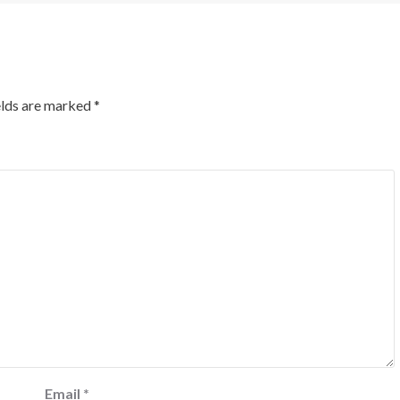
elds are marked
*
Email
*