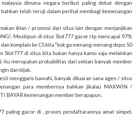
na, malaysia dimana negara berikut paling dekat dengan
 bahkan telah teruji dalam perihal membagi kemenangan
an iklan / promosi dari situs lain dengan menjanjikan
NG!. Meskipun di situs Slot777 gacor rtp mencapai 97%
 dan komplain ke CS kita “kok ga menang-menang depo 50
in Slot777 di situs kita bukan hanya kamu saja melainkan
% itu merupakan probabilitas dari sekian banyak member
gin dan bijak.
esti menggaris bawahi, banyak diluaran sana agen / situs
menangan para membernya bahkan jikalau MAXWIN /
ASTI BAYAR kemenangan member berapapun.
 paling gacor di , proses pendaftarannya amat simpel.