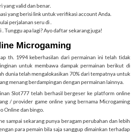
i yang valid dan benar.
si yang berisi link untuk verifikasi account Anda.
lai perjalanan seru di .
 . Tunggu apa lagi? Ayo daftar sekarang juga!
line Microgaming
dap th. 1994 keberhasilan dari permainan ini telah tidak
keinginan untuk membawa dampak permainan berikut di
uruh dunia telah mengalokasikan 70% dari tempatnya untuk
ng menang berdampingan dengan permainan lainnya.
inan Slot777 telah berhasil bergeser ke platform online
ang / provider game online yang bernama Microgaming
o Online dan bingo.
line sampai sekarang punya beragam perubahan dan lebih
engan para pemain bila saja sanggup dimainkan terhadap