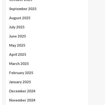
September 2025
August 2025
July 2025
June 2025
May 2025
April 2025
March 2025
February 2025
January 2025
December 2024
November 2024