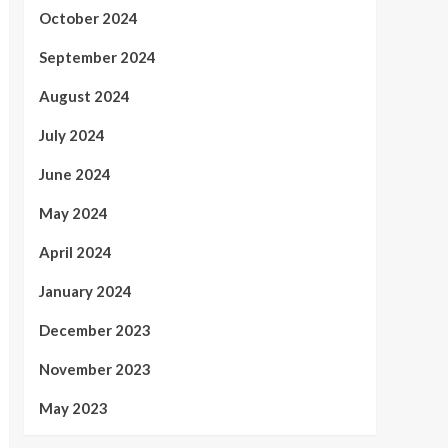
October 2024
September 2024
August 2024
July 2024
June 2024
May 2024
April 2024
January 2024
December 2023
November 2023
May 2023