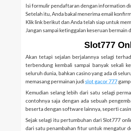
Isi formulir pendaftaran dengan information dir
Setelah itu, Anda bakal menerima email konfirma
Klik link berikut dan Anda telah siap untuk memu
Jangan sampai ketinggalan keseruan bermain di
Slot777 On
Akan tetapi sejalan berjalannya selagi terha
terbendung kembali sampai banyak sekali 
seluruh dunia, bahkan casino yang ada di sel
memasang permainan judi
slot gacor 777
gampa
Kemudian selang lebih dari satu selagi perma
contohnya saja dengan ada sebuah pengemb
beserta dengan software lainnya, seperti casin
Sejak selagi itu pertumbuhan dari Slot777 on
dari satu penambahan fitur untuk mengatur d