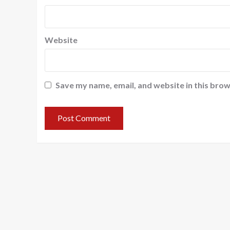
Website
Save my name, email, and website in this brow