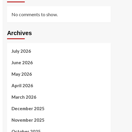
No comments to show.
Archives
July 2026
June 2026
May 2026
April 2026
March 2026
December 2025
November 2025
October 2025