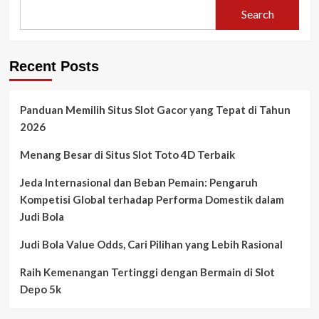
Search
Recent Posts
Panduan Memilih Situs Slot Gacor yang Tepat di Tahun
2026
Menang Besar di Situs Slot Toto 4D Terbaik
Jeda Internasional dan Beban Pemain: Pengaruh
Kompetisi Global terhadap Performa Domestik dalam
Judi Bola
Judi Bola Value Odds, Cari Pilihan yang Lebih Rasional
Raih Kemenangan Tertinggi dengan Bermain di Slot
Depo 5k