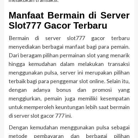
Manfaat Bermain di Server
Slot777 Gacor Terbaru
Bermain di server slot777 gacor terbaru
menyediakan berbagai manfaat bagi para pemain.
Dari beragam pilihan permainan slot yang menarik
hingga kemudahan dalam melakukan transaksi
menggunakan pulsa, server ini merupakan pilihan
terbaik bagi para penggemar slot online. Selain itu,
dengan adanya bonus dan promosi yang
menggiurkan, pemain juga memiliki kesempatan
untuk memperoleh keuntungan lebih saat bermain
di server slot gacor 777 ini.
Dengan kemudahan menggunakan pulsa sebagai
metode pembayaran dan berbagai pilihan