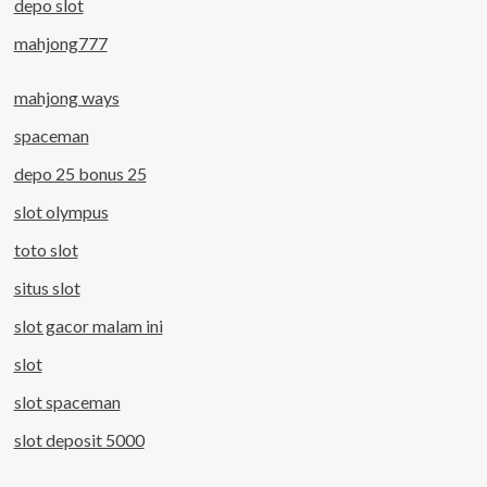
depo slot
mahjong777
mahjong ways
spaceman
depo 25 bonus 25
slot olympus
toto slot
situs slot
slot gacor malam ini
slot
slot spaceman
slot deposit 5000