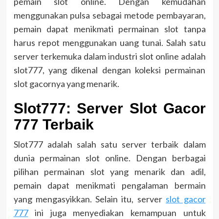
pemain slot online. Dengan kemudahan
menggunakan pulsa sebagai metode pembayaran,
pemain dapat menikmati permainan slot tanpa
harus repot menggunakan uang tunai. Salah satu
server terkemuka dalam industri slot online adalah
slot777, yang dikenal dengan koleksi permainan
slot gacornya yang menarik.
Slot777: Server Slot Gacor
777 Terbaik
Slot777 adalah salah satu server terbaik dalam
dunia permainan slot online. Dengan berbagai
pilihan permainan slot yang menarik dan adil,
pemain dapat menikmati pengalaman bermain
yang mengasyikkan. Selain itu, server
slot gacor
777
ini juga menyediakan kemampuan untuk