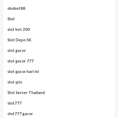
sbobet88
Slot
slot bet 200
Slot Depo 5K
slot gacor
slot gacor 777
slot gacor hari ini
slot qris
Slot Server Thailand
slot777
slot777 gacor