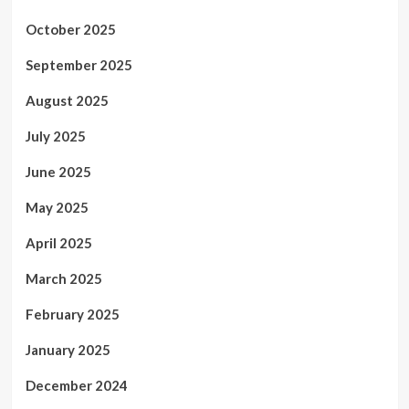
October 2025
September 2025
August 2025
July 2025
June 2025
May 2025
April 2025
March 2025
February 2025
January 2025
December 2024