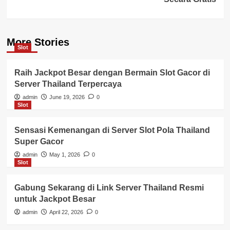
More Stories
Slot
Raih Jackpot Besar dengan Bermain Slot Gacor di
Server Thailand Terpercaya
admin
June 19, 2026
0
Slot
Sensasi Kemenangan di Server Slot Pola Thailand
Super Gacor
admin
May 1, 2026
0
Slot
Gabung Sekarang di Link Server Thailand Resmi
untuk Jackpot Besar
admin
April 22, 2026
0