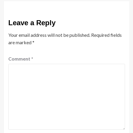
Leave a Reply
Your email address will not be published.
Required fields
are marked
*
Comment
*