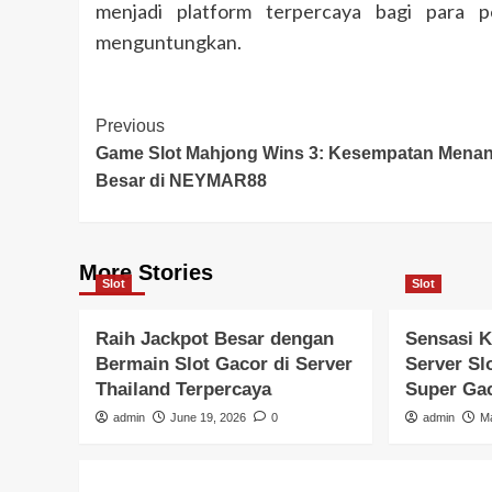
menjadi platform terpercaya bagi para 
menguntungkan.
Post
Previous
Game Slot Mahjong Wins 3: Kesempatan Mena
Navigation
Besar di NEYMAR88
More Stories
Slot
Slot
Raih Jackpot Besar dengan
Sensasi 
Bermain Slot Gacor di Server
Server Sl
Thailand Terpercaya
Super Ga
admin
June 19, 2026
0
admin
M