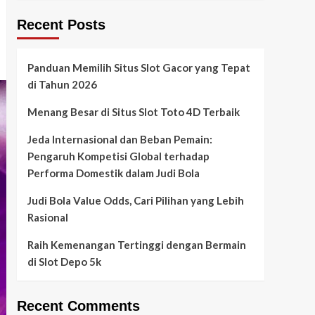
Recent Posts
Panduan Memilih Situs Slot Gacor yang Tepat
di Tahun 2026
Menang Besar di Situs Slot Toto 4D Terbaik
Jeda Internasional dan Beban Pemain:
Pengaruh Kompetisi Global terhadap
Performa Domestik dalam Judi Bola
Judi Bola Value Odds, Cari Pilihan yang Lebih
Rasional
Raih Kemenangan Tertinggi dengan Bermain
di Slot Depo 5k
Recent Comments