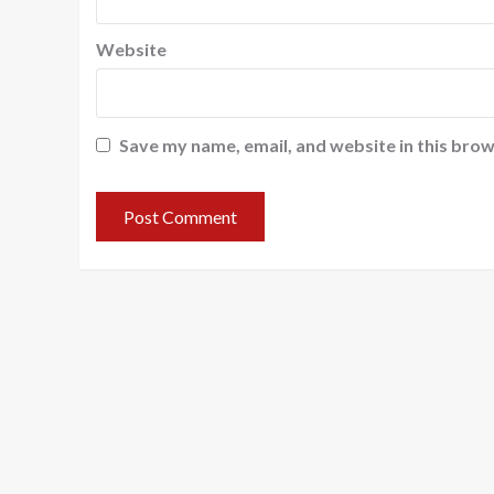
Website
Save my name, email, and website in this brow