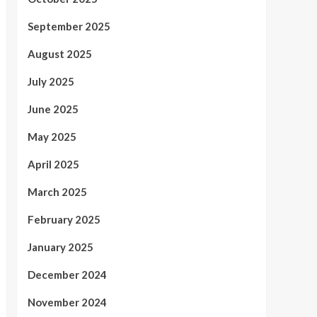
September 2025
August 2025
July 2025
June 2025
May 2025
April 2025
March 2025
February 2025
January 2025
December 2024
November 2024