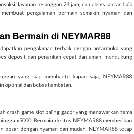
ksi, layanan pelanggan 24 jam, dan akses lancar baik
e, membuat pengalaman bermain semakin nyaman dan
an Bermain di NEYMAR88
patkan pengalaman terbaik dengan antarmuka yang
oses deposit dan penarikan cepat dan aman, mendukung
langgan yang siap membantu kapan saja, NEYMAR88
n optimal dan bebas hambatan.
 crash game slot paling gacor yang menawarkan tema
an hingga x5000. Bermain di situs NEYMAR88 memberikan
gan besar dengan nyaman dan mudah. NEYMAR88 tetap