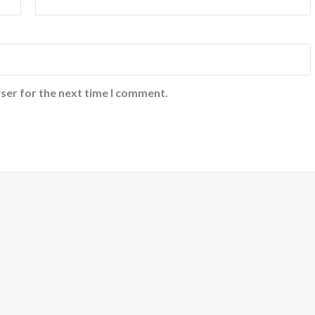
ser for the next time I comment.