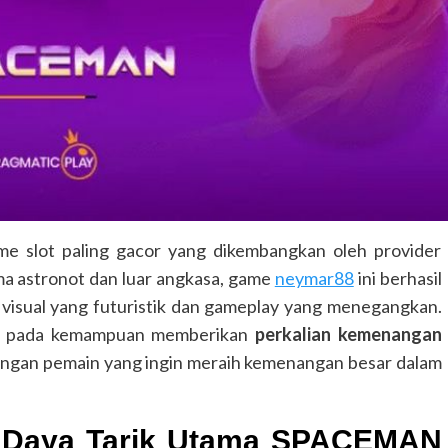
e slot paling gacor yang dikembangkan oleh provider
a astronot dan luar angkasa, game
neymar88
ini berhasil
visual yang futuristik dan gameplay yang menegangkan.
k pada kemampuan memberikan
perkalian kemenangan
alangan pemain yang ingin meraih kemenangan besar dalam
: Daya Tarik Utama SPACEMAN