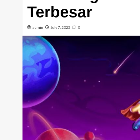
Terbesar
admin
July 7, 2025
0