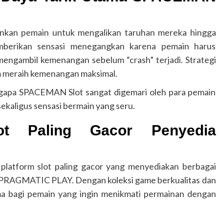
kan pemain untuk mengalikan taruhan mereka hingga
mberikan sensasi menegangkan karena pemain harus
ngambil kemenangan sebelum “crash” terjadi. Strategi
m meraih kemenangan maksimal.
engapa SPACEMAN Slot sangat digemari oleh para pemain
ekaligus sensasi bermain yang seru.
ot Paling Gacor Penyedia
 platform slot paling gacor yang menyediakan berbagai
 PRAGMATIC PLAY. Dengan koleksi game berkualitas dan
a bagi pemain yang ingin menikmati permainan dengan