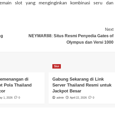
pemain slot yang menginginkan kombinasi seru dan
Next
ng
NEYMAR88: Situs Resmi Penyedia Gates of
Olympus dan Versi 1000
Slot
Kemenangan di
Gabung Sekarang di Link
ot Pola Thailand
Server Thailand Resmi untuk
cor
Jackpot Besar
ay 1, 2026
0
admin
April 22, 2026
0