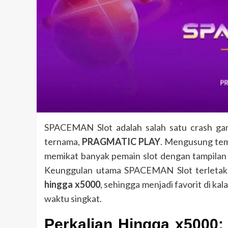
SPACEMAN Slot adalah salah satu crash gam
ternama,
PRAGMATIC PLAY
. Mengusung tem
memikat banyak pemain slot dengan tampilan 
Keunggulan utama SPACEMAN Slot terleta
hingga x5000
, sehingga menjadi favorit di k
waktu singkat.
Perkalian Hingga x5000