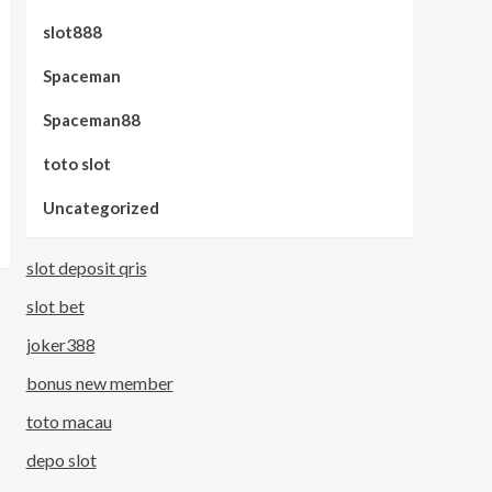
slot888
Spaceman
Spaceman88
toto slot
Uncategorized
slot deposit qris
slot bet
joker388
bonus new member
toto macau
depo slot