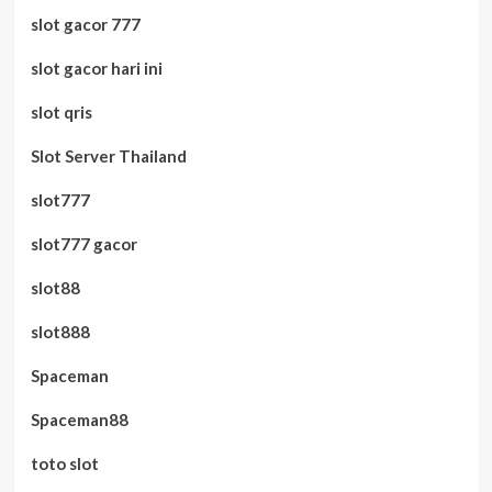
slot gacor 777
slot gacor hari ini
slot qris
Slot Server Thailand
slot777
slot777 gacor
slot88
slot888
Spaceman
Spaceman88
toto slot