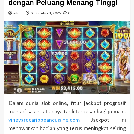
dengan Peluang Menang Tinggi
admin
September 1, 2025
0
Dalam dunia slot online, fitur jackpot progresif
menjadi salah satu daya tarik terbesar bagi pemain.
vineyardcaribbeancuisine.com
Jackpot ini
menawarkan hadiah yang terus meningkat seiring