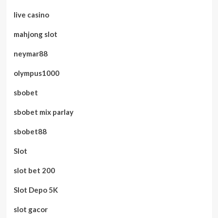
live casino
mahjong slot
neymar88
olympus1000
sbobet
sbobet mix parlay
sbobet88
Slot
slot bet 200
Slot Depo 5K
slot gacor