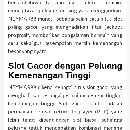
bertambahnya taruhan dari seluruh pemain,
menciptakan peluang menang yang menggiurkan.
NEYMAR88 muncul sebagai salah satu situs slot
paling gacor yang menghadirkan fitur jackpot
progresif, memberikan pengalaman bermain yang
seru sekaligus kesempatan meraih kemenangan
besar yang nyata.
Slot Gacor dengan Peluang
Kemenangan Tinggi
NEYMAR88 dikenal sebagai situs slot gacor yang
menghadirkan berbagai permainan dengan tingkat
kemenangan tinggi. Slot gacor sendiri adalah
permainan dengan return to player (RTP) yang
lebih tinggi dibandingkan slot biasa, sehingga
peluang untuk mendapatkan kombinasi menang