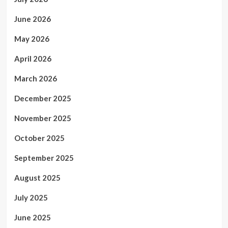
June 2026
May 2026
April 2026
March 2026
December 2025
November 2025
October 2025
September 2025
August 2025
July 2025
June 2025