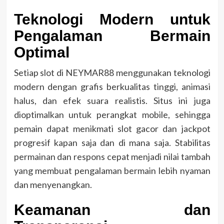
Teknologi Modern untuk
Pengalaman Bermain
Optimal
Setiap slot di NEYMAR88 menggunakan teknologi
modern dengan grafis berkualitas tinggi, animasi
halus, dan efek suara realistis. Situs ini juga
dioptimalkan untuk perangkat mobile, sehingga
pemain dapat menikmati slot gacor dan jackpot
progresif kapan saja dan di mana saja. Stabilitas
permainan dan respons cepat menjadi nilai tambah
yang membuat pengalaman bermain lebih nyaman
dan menyenangkan.
Keamanan dan