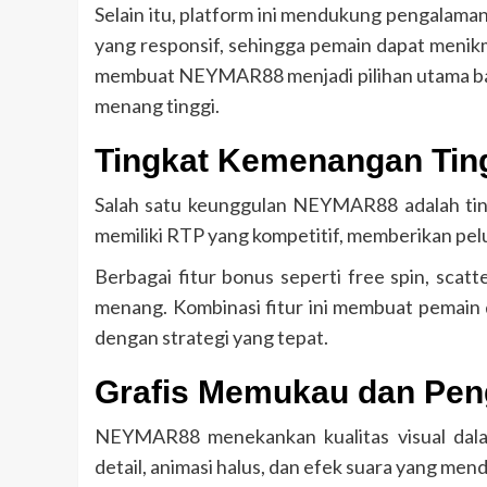
Selain itu, platform ini mendukung pengalaman
yang responsif, sehingga pemain dapat menikm
membuat NEYMAR88 menjadi pilihan utama bag
menang tinggi.
Tingkat Kemenangan Ting
Salah satu keunggulan NEYMAR88 adalah tingk
memiliki RTP yang kompetitif, memberikan pel
Berbagai fitur bonus seperti free spin, scat
menang. Kombinasi fitur ini membuat pemain
dengan strategi yang tepat.
Grafis Memukau dan Pen
NEYMAR88 menekankan kualitas visual dalam 
detail, animasi halus, dan efek suara yang me