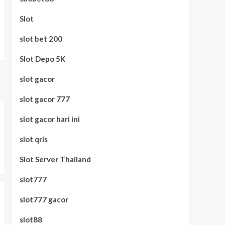
Slot
slot bet 200
Slot Depo 5K
slot gacor
slot gacor 777
slot gacor hari ini
slot qris
Slot Server Thailand
slot777
slot777 gacor
slot88