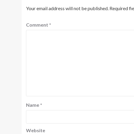
Your email address will not be published.
Required fi
Comment
*
Name
*
Website