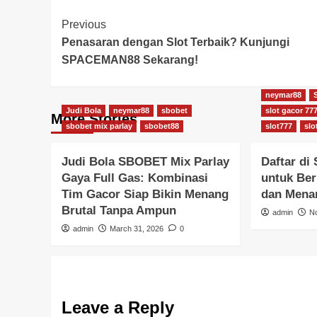
Post
Previous
Penasaran dengan Slot Terbaik? Kunjungi
Navigation
SPACEMAN88 Sekarang!
neymar88
Judi Bola
neymar88
sbobet
slot gacor 77
More Stories
sbobet mix parlay
sbobet88
slot777
slo
Judi Bola SBOBET Mix Parlay
Daftar di
Gaya Full Gas: Kombinasi
untuk Ber
Tim Gacor Siap Bikin Menang
dan Mena
Brutal Tanpa Ampun
admin
N
admin
March 31, 2026
0
Leave a Reply