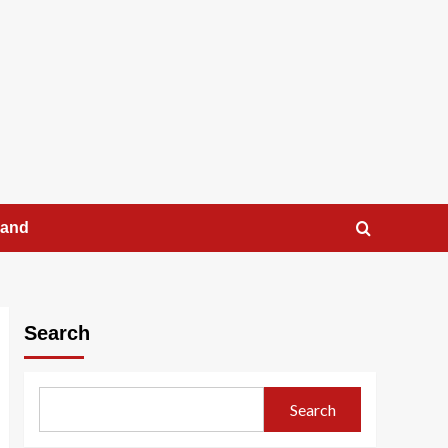
land
Search
Search