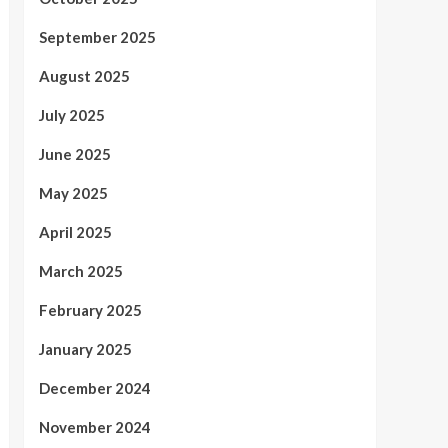
September 2025
August 2025
July 2025
June 2025
May 2025
April 2025
March 2025
February 2025
January 2025
December 2024
November 2024