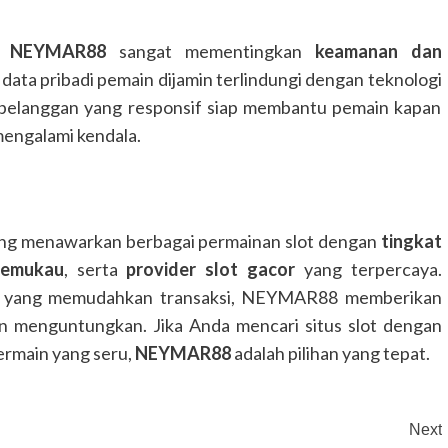
NEYMAR88
sangat mementingkan
keamanan dan
data pribadi pemain dijamin terlindungi dengan teknologi
an pelanggan yang responsif siap membantu pemain kapan
mengalami kendala.
ng menawarkan berbagai permainan slot dengan
tingkat
memukau
, serta
provider slot gacor
yang terpercaya.
yang memudahkan transaksi, NEYMAR88 memberikan
 menguntungkan. Jika Anda mencari situs slot dengan
rmain yang seru,
NEYMAR88
adalah pilihan yang tepat.
Next