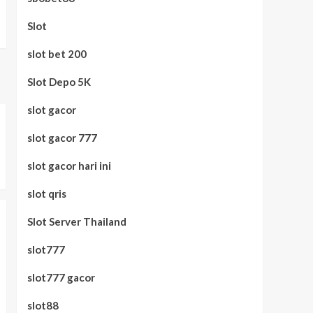
Slot
slot bet 200
Slot Depo 5K
slot gacor
slot gacor 777
slot gacor hari ini
slot qris
Slot Server Thailand
slot777
slot777 gacor
slot88