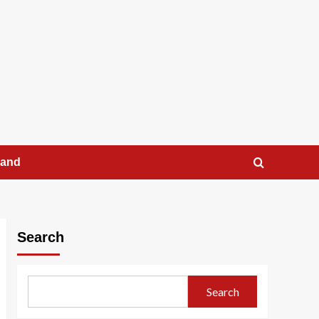
land
Search
Search