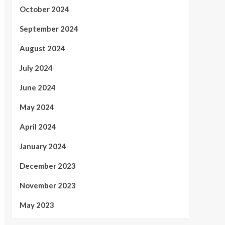
October 2024
September 2024
August 2024
July 2024
June 2024
May 2024
April 2024
January 2024
December 2023
November 2023
May 2023