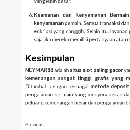
yang lebih besar.
Keamanan dan Kenyamanan Bermain
kenyamanan
pemain. Semua transaksi dan 
enkripsi yang canggih. Selain itu, layan
saja jika mereka memiliki pertanyaan atau 
Kesimpulan
NEYMAR88
adalah
situs slot paling gacor
ya
kemenangan sangat tinggi
,
grafis yang 
Ditambah dengan berbagai
metode deposit
pengalaman bermain yang menyenangkan dan
peluang kemenangan besar dan pengalaman be
Post
Previous