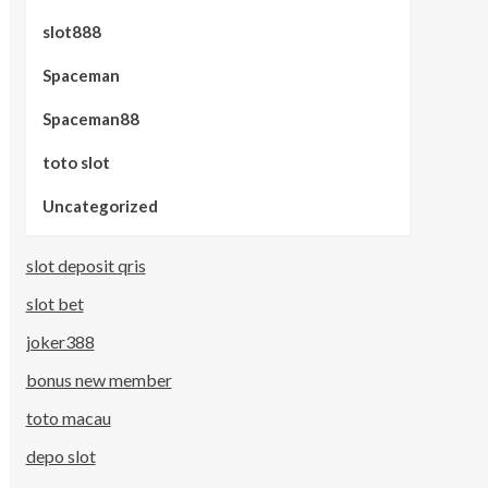
slot888
Spaceman
Spaceman88
toto slot
Uncategorized
slot deposit qris
slot bet
joker388
bonus new member
toto macau
depo slot