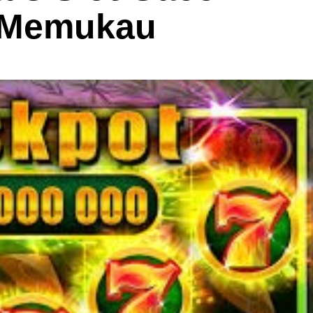
s Memukau