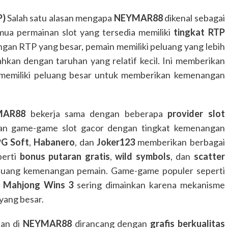
P)
Salah satu alasan mengapa
NEYMAR88
dikenal sebagai
emua permainan slot yang tersedia memiliki
tingkat RTP
ngan RTP yang besar, pemain memiliki peluang yang lebih
kan dengan taruhan yang relatif kecil. Ini memberikan
 memiliki peluang besar untuk memberikan kemenangan
MAR88
bekerja sama dengan beberapa
provider slot
an game-game slot gacor dengan tingkat kemenangan
PG Soft
,
Habanero
, dan
Joker123
memberikan berbagai
perti
bonus putaran gratis
,
wild symbols
, dan
scatter
eluang kemenangan pemain. Game-game populer seperti
n
Mahjong Wins 3
sering dimainkan karena mekanisme
yang besar.
nan di
NEYMAR88
dirancang dengan
grafis berkualitas