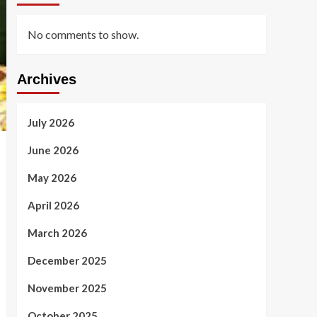
No comments to show.
Archives
July 2026
June 2026
May 2026
April 2026
March 2026
December 2025
November 2025
October 2025