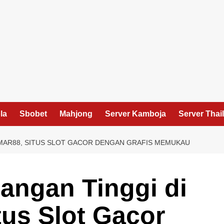
la
Sbobet
Mahjong
Server Kamboja
Server Thai
YMAR88, SITUS SLOT GACOR DENGAN GRAFIS MEMUKAU
angan Tinggi di
us Slot Gacor