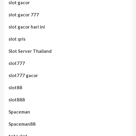
slot gacor
slot gacor 777
slot gacor hari ini
slot qris
Slot Server Thailand
slot777
slot777 gacor
slot88
slot888
Spaceman
Spaceman88
toto slot