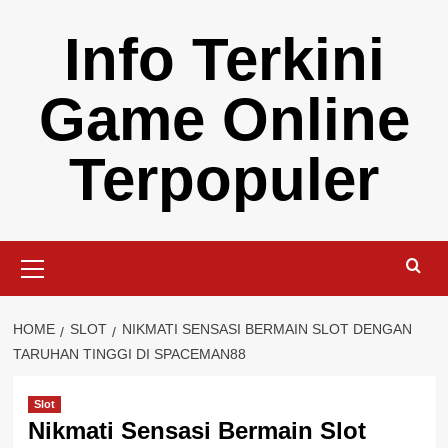
Skip
Info Terkini
to
content
Game Online
Terpopuler
Primary
Menu
HOME
SLOT
NIKMATI SENSASI BERMAIN SLOT DENGAN
TARUHAN TINGGI DI SPACEMAN88
Slot
Nikmati Sensasi Bermain Slot