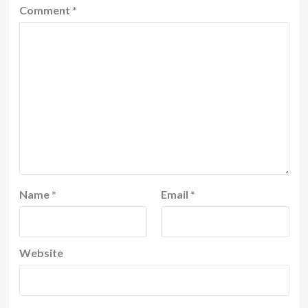
Comment
*
Name
*
Email
*
Website