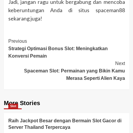
Jadi, jangan ragu untuk bergabung dan mencoba
keberuntungan Anda di situs spaceman88
sekarang juga!
Post
Previous
Strategi Optimasi Bonus Slot: Meningkatkan
Navigation
Konversi Pemain
Next
Spaceman Slot: Permainan yang Bikin Kamu
Merasa Seperti Alien Kaya
More Stories
Slot
Raih Jackpot Besar dengan Bermain Slot Gacor di
Server Thailand Terpercaya