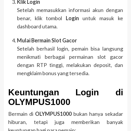
Klik Login
Setelah memasukkan informasi akun dengan
benar, klik tombol
Login
untuk masuk ke
dashboard utama.
Mulai Bermain Slot Gacor
Setelah berhasil login, pemain bisa langsung
menikmati berbagai permainan slot gacor
dengan RTP tinggi, melakukan deposit, dan
mengklaim bonus yang tersedia.
Keuntungan Login di
OLYMPUS1000
Bermain di
OLYMPUS1000
bukan hanya sekadar
hiburan, tetapi juga memberikan banyak
keuntungan bagi para pemain: