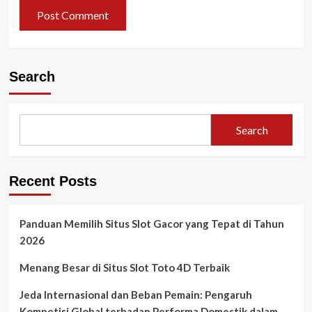
Search
Search
Recent Posts
Panduan Memilih Situs Slot Gacor yang Tepat di Tahun
2026
Menang Besar di Situs Slot Toto 4D Terbaik
Jeda Internasional dan Beban Pemain: Pengaruh
Kompetisi Global terhadap Performa Domestik dalam