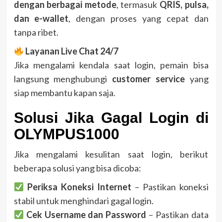
dengan berbagai metode
, termasuk
QRIS, pulsa,
dan e-wallet
, dengan proses yang cepat dan
tanpa ribet.
Layanan Live Chat 24/7
Jika mengalami kendala saat login, pemain bisa
langsung menghubungi
customer service
yang
siap membantu kapan saja.
Solusi Jika Gagal Login di
OLYMPUS1000
Jika mengalami kesulitan saat login, berikut
beberapa solusi yang bisa dicoba:
Periksa Koneksi Internet
– Pastikan koneksi
stabil untuk menghindari gagal login.
Cek Username dan Password
– Pastikan data