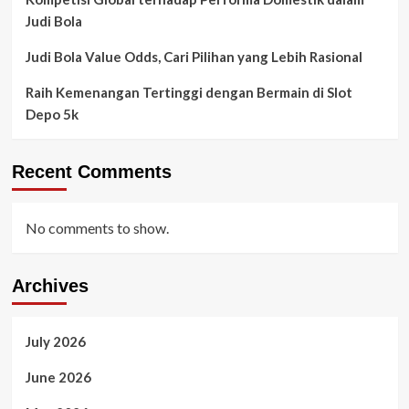
Judi Bola
Judi Bola Value Odds, Cari Pilihan yang Lebih Rasional
Raih Kemenangan Tertinggi dengan Bermain di Slot
Depo 5k
Recent Comments
No comments to show.
Archives
July 2026
June 2026