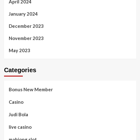
April 2024
January 2024
December 2023
November 2023
May 2023
Categories
Bonus New Member
Casino
Judi Bola
live casino
mahjong slot