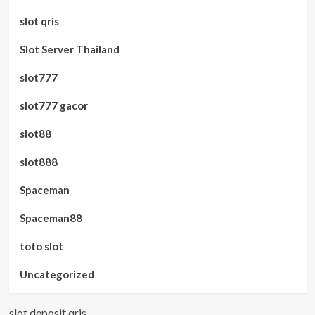
slot qris
Slot Server Thailand
slot777
slot777 gacor
slot88
slot888
Spaceman
Spaceman88
toto slot
Uncategorized
slot deposit qris