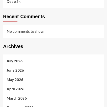
Depo 5k
Recent Comments
No comments to show.
Archives
July 2026
June 2026
May 2026
April 2026
March 2026