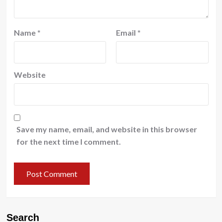
Name
*
Email
*
Website
Save my name, email, and website in this browser
for the next time I comment.
Search