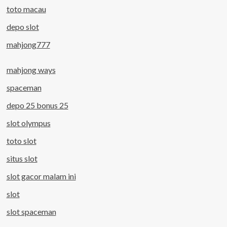
toto macau
depo slot
mahjong777
mahjong ways
spaceman
depo 25 bonus 25
slot olympus
toto slot
situs slot
slot gacor malam ini
slot
slot spaceman