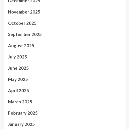
December 2025
November 2025
October 2025
September 2025
August 2025
July 2025
June 2025
May 2025
April 2025
March 2025
February 2025
January 2025