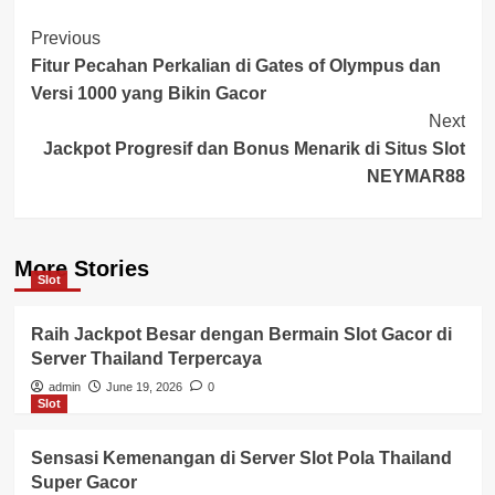
Post
Previous
Fitur Pecahan Perkalian di Gates of Olympus dan
Navigation
Versi 1000 yang Bikin Gacor
Next
Jackpot Progresif dan Bonus Menarik di Situs Slot
NEYMAR88
More Stories
Slot
Raih Jackpot Besar dengan Bermain Slot Gacor di
Server Thailand Terpercaya
admin
June 19, 2026
0
Slot
Sensasi Kemenangan di Server Slot Pola Thailand
Super Gacor