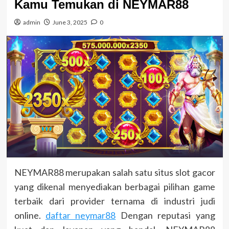
Kamu Temukan di NEYMAR88
admin
June 3, 2025
0
NEYMAR88 merupakan salah satu situs slot gacor
yang dikenal menyediakan berbagai pilihan game
terbaik dari provider ternama di industri judi
online.
daftar neymar88
Dengan reputasi yang