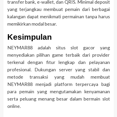
transfer bank, e-wallet, dan QRIS. Minimal deposit
yang terjangkau membuat pemain dari berbagai
kalangan dapat menikmati permainan tanpa harus
memikirkan modal besar.
Kesimpulan
NEYMAR88 adalah situs slot gacor yang
menyediakan pilihan game terbaik dari provider
terkenal dengan fitur lengkap dan pelayanan
profesional. Dukungan server yang stabil dan
metode transaksi yang mudah membuat
NEYMAR88 menjadi platform terpercaya bagi
para pemain yang mengutamakan kenyamanan
serta peluang menang besar dalam bermain slot
online.