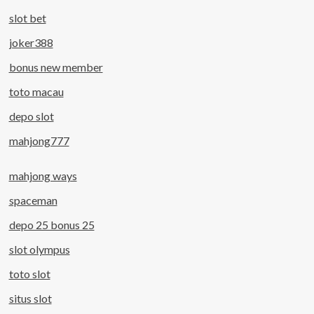
slot bet
joker388
bonus new member
toto macau
depo slot
mahjong777
mahjong ways
spaceman
depo 25 bonus 25
slot olympus
toto slot
situs slot