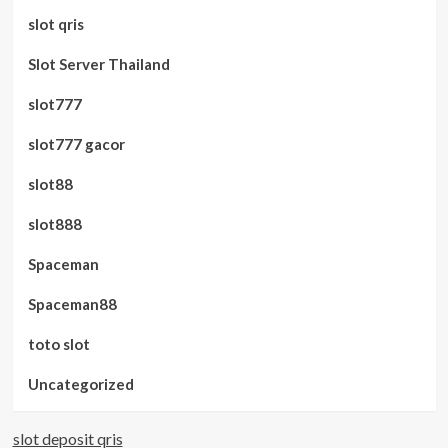
slot qris
Slot Server Thailand
slot777
slot777 gacor
slot88
slot888
Spaceman
Spaceman88
toto slot
Uncategorized
slot deposit qris