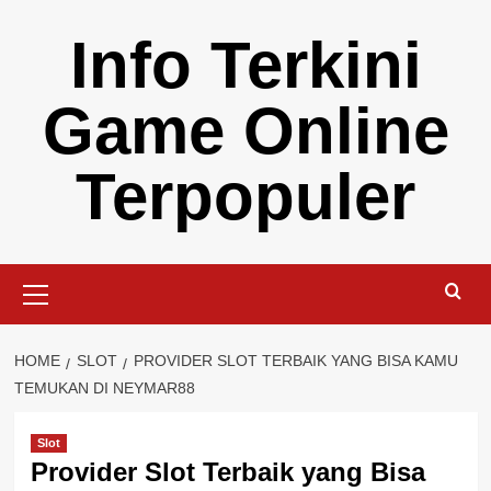
Skip
Info Terkini
to
content
Game Online
Terpopuler
Primary
Menu
HOME
SLOT
PROVIDER SLOT TERBAIK YANG BISA KAMU
TEMUKAN DI NEYMAR88
Slot
Provider Slot Terbaik yang Bisa