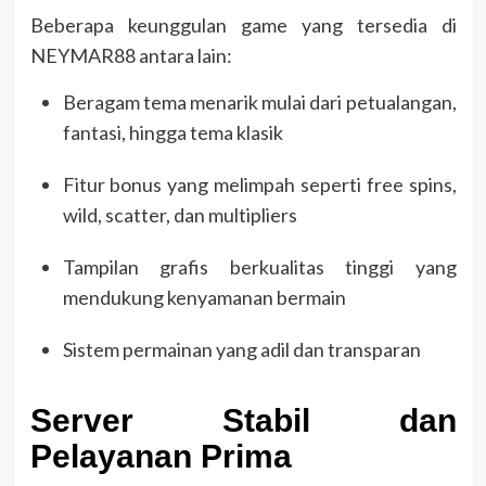
Beberapa keunggulan game yang tersedia di
NEYMAR88 antara lain:
Beragam tema menarik mulai dari petualangan,
fantasi, hingga tema klasik
Fitur bonus yang melimpah seperti free spins,
wild, scatter, dan multipliers
Tampilan grafis berkualitas tinggi yang
mendukung kenyamanan bermain
Sistem permainan yang adil dan transparan
Server Stabil dan
Pelayanan Prima