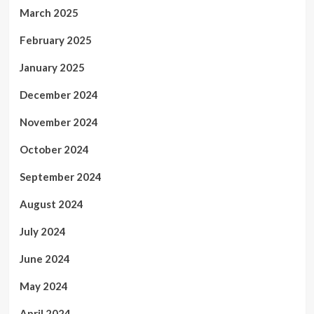
March 2025
February 2025
January 2025
December 2024
November 2024
October 2024
September 2024
August 2024
July 2024
June 2024
May 2024
April 2024