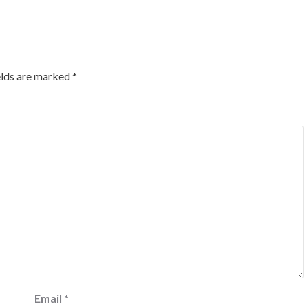
elds are marked
*
Email
*