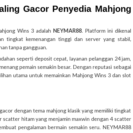
aling Gacor Penyedia Mahjong
Mahjong Wins 3 adalah
NEYMAR88
. Platform ini dikenal
 tingkat kemenangan tinggi dan server yang stabil,
nan tanpa gangguan.
han seperti deposit cepat, layanan pelanggan 24 jam,
menang pemain semakin besar. Dengan reputasi sebagai
pilihan utama untuk memainkan Mahjong Wins 3 dan slot
acor dengan tema mahjong klasik yang memiliki tingkat
ur scatter hitam yang menjamin maxwin dengan 4 scatter
 membuat pengalaman bermain semakin seru. NEYMAR88