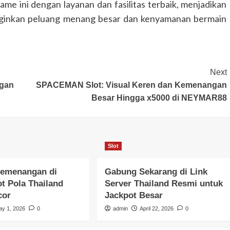
ame ini dengan layanan dan fasilitas terbaik, menjadikan
inginkan peluang menang besar dan kenyamanan bermain
Next
ngan
SPACEMAN Slot: Visual Keren dan Kemenangan
Besar Hingga x5000 di NEYMAR88
Slot
Kemenangan di
Gabung Sekarang di Link
ot Pola Thailand
Server Thailand Resmi untuk
cor
Jackpot Besar
ay 1, 2026
0
admin
April 22, 2026
0