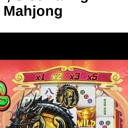
 Mahjong