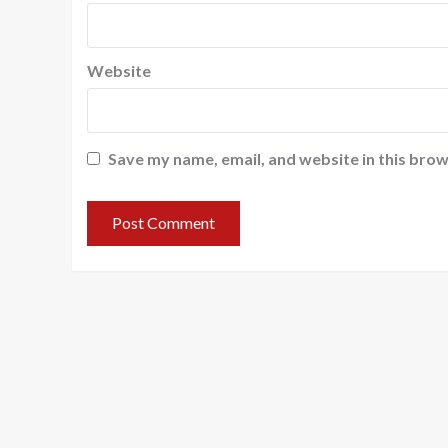
Website
Save my name, email, and website in this brow