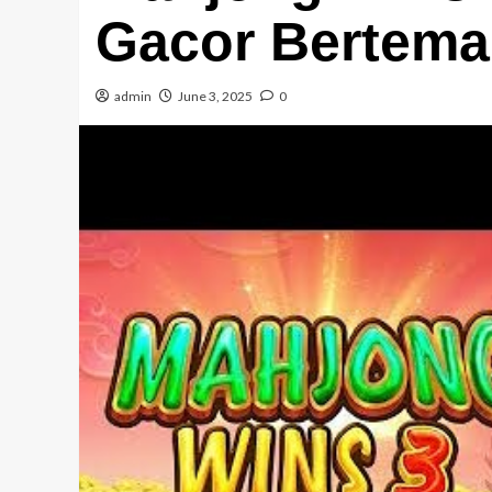
Gacor Bertema
admin
June 3, 2025
0