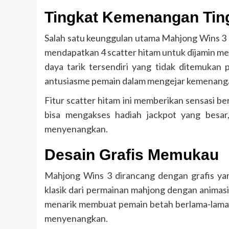
Tingkat Kemenangan Ting
Salah satu keunggulan utama Mahjong Wins 3 
mendapatkan 4 scatter hitam untuk dijamin m
daya tarik tersendiri yang tidak ditemukan
antusiasme pemain dalam mengejar kemenanga
Fitur scatter hitam ini memberikan sensasi be
bisa mengakses hadiah jackpot yang besar
menyenangkan.
Desain Grafis Memukau
Mahjong Wins 3 dirancang dengan grafis ya
klasik dari permainan mahjong dengan animas
menarik membuat pemain betah berlama-lama
menyenangkan.