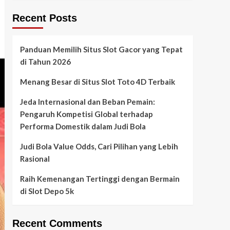
Recent Posts
Panduan Memilih Situs Slot Gacor yang Tepat
di Tahun 2026
Menang Besar di Situs Slot Toto 4D Terbaik
Jeda Internasional dan Beban Pemain:
Pengaruh Kompetisi Global terhadap
Performa Domestik dalam Judi Bola
Judi Bola Value Odds, Cari Pilihan yang Lebih
Rasional
Raih Kemenangan Tertinggi dengan Bermain
di Slot Depo 5k
Recent Comments