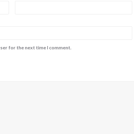
ser for the next time I comment.