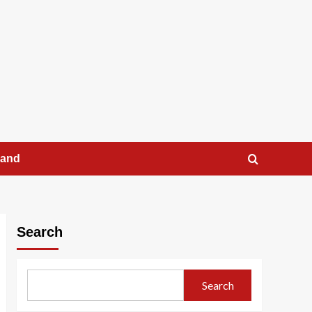
land
Search
Search