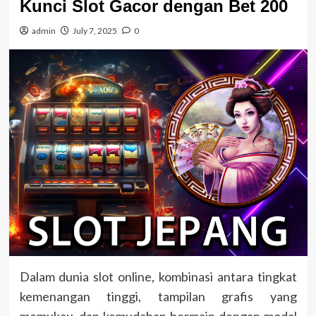
Kunci Slot Gacor dengan Bet 200
admin
July 7, 2025
0
Dalam dunia slot online, kombinasi antara tingkat
kemenangan tinggi, tampilan grafis yang
memukau, dan kemudahan bermain dengan modal