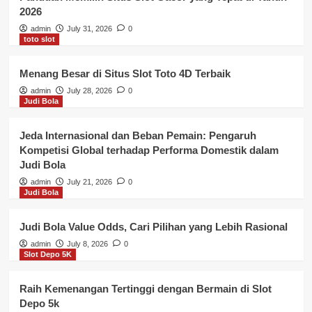
2026
admin
July 31, 2026
0
toto slot
Menang Besar di Situs Slot Toto 4D Terbaik
admin
July 28, 2026
0
Judi Bola
Jeda Internasional dan Beban Pemain: Pengaruh
Kompetisi Global terhadap Performa Domestik dalam
Judi Bola
admin
July 21, 2026
0
Judi Bola
Judi Bola Value Odds, Cari Pilihan yang Lebih Rasional
admin
July 8, 2026
0
Slot Depo 5K
Raih Kemenangan Tertinggi dengan Bermain di Slot
Depo 5k