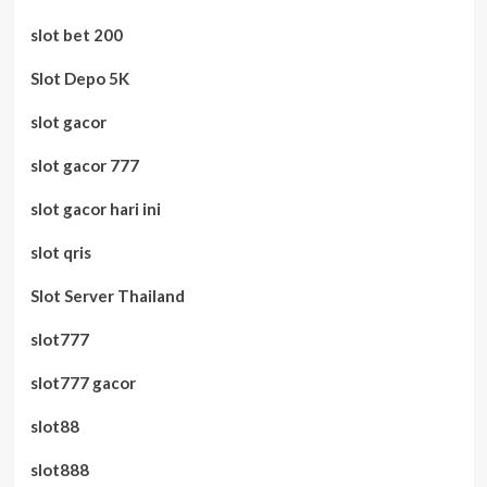
slot bet 200
Slot Depo 5K
slot gacor
slot gacor 777
slot gacor hari ini
slot qris
Slot Server Thailand
slot777
slot777 gacor
slot88
slot888