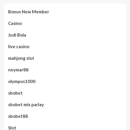
Bonus New Member
Casino
Judi Bola
live casino
mahjong slot
neymar88
olympus1000
sbobet
sbobet mix parlay
sbobet88
Slot