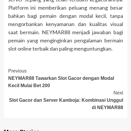
Platform ini memberikan peluang menang besar
bahkan bagi pemain dengan modal kecil, tanpa
mengorbankan kenyamanan dan kualitas visual
saat bermain. NEYMAR88 menjadi jawaban bagi
pemain yang menginginkan pengalaman bermain
slot online terbaik dan paling menguntungkan.
Post
Previous
NEYMAR88 Tawarkan Slot Gacor dengan Modal
Navigation
Kecil Mulai Bet 200
Next
Slot Gacor dan Server Kamboja: Kombinasi Unggul
di NEYMAR88