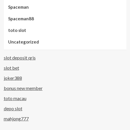
Spaceman
Spaceman88
toto slot
Uncategorized
slot deposit qris
slot bet
joker388
bonus new member
toto macau
depo slot
mahjong777