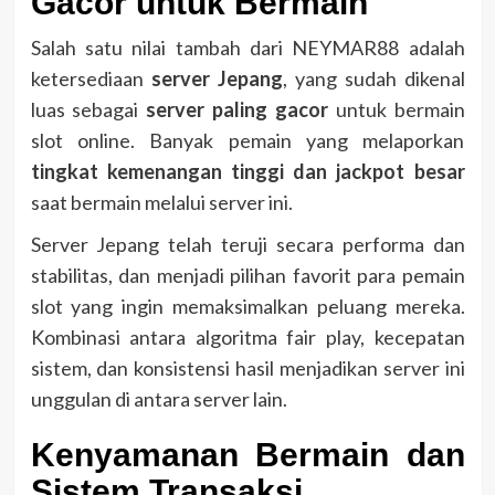
Gacor untuk Bermain
Salah satu nilai tambah dari NEYMAR88 adalah
ketersediaan
server Jepang
, yang sudah dikenal
luas sebagai
server paling gacor
untuk bermain
slot online. Banyak pemain yang melaporkan
tingkat kemenangan tinggi dan jackpot besar
saat bermain melalui server ini.
Server Jepang telah teruji secara performa dan
stabilitas, dan menjadi pilihan favorit para pemain
slot yang ingin memaksimalkan peluang mereka.
Kombinasi antara algoritma fair play, kecepatan
sistem, dan konsistensi hasil menjadikan server ini
unggulan di antara server lain.
Kenyamanan Bermain dan
Sistem Transaksi