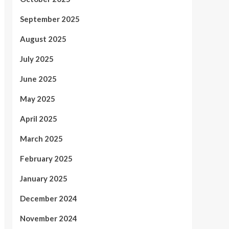
September 2025
August 2025
July 2025
June 2025
May 2025
April 2025
March 2025
February 2025
January 2025
December 2024
November 2024