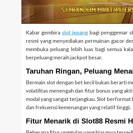
Kabar gembira
slot jepang
bagi penggemar slo
resmi yang menyediakan permainan gacor de
membuka peluang lebih luas bagi semua kala
berpeluang meraih jackpot besar.
Taruhan Ringan, Peluang Mena
Bermain slot dengan bet kecil bukan berarti
volatilitas menengah dan fitur bonus yang ak
modal yang sangat terjangkau. Slot berformat b
dan frekuensi kemenangan yang relatif tinggi.
Fitur Menarik di Slot88 Resmi Ha
Beberapa fitur unggulan yang biasanya tersedia 