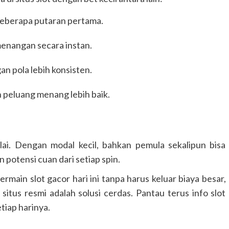
beberapa putaran pertama.
enangan secara instan.
n pola lebih konsisten.
n peluang menang lebih baik.
ai. Dengan modal kecil, bahkan pemula sekalipun bisa
potensi cuan dari setiap spin.
rmain slot gacor hari ini tanpa harus keluar biaya besar,
situs resmi adalah solusi cerdas. Pantau terus info slot
tiap harinya.