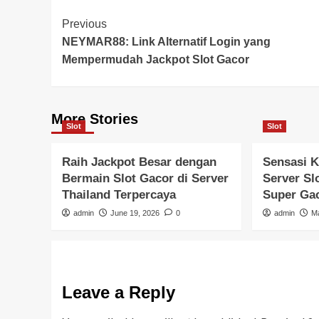
Post
Previous
NEYMAR88: Link Alternatif Login yang
Navigation
Mempermudah Jackpot Slot Gacor
More Stories
Slot
Slot
Raih Jackpot Besar dengan
Sensasi 
Bermain Slot Gacor di Server
Server Sl
Thailand Terpercaya
Super Ga
admin
June 19, 2026
0
admin
M
Leave a Reply