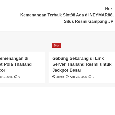
Next
Kemenangan Terbaik Slot88 Ada di NEYMAR88,
Situs Resmi Gampang JP
Slot
Kemenangan di
Gabung Sekarang di Link
ot Pola Thailand
Server Thailand Resmi untuk
cor
Jackpot Besar
ay 1, 2026
0
admin
April 22, 2026
0