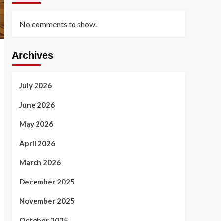
No comments to show.
Archives
July 2026
June 2026
May 2026
April 2026
March 2026
December 2025
November 2025
October 2025