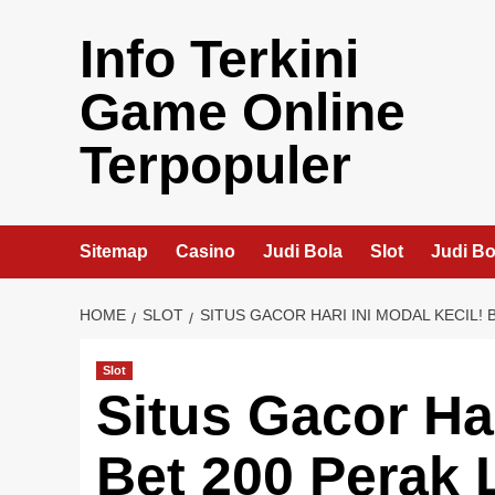
Skip
to
Info Terkini
content
Game Online
Terpopuler
Sitemap
Casino
Judi Bola
Slot
Judi Bo
HOME
SLOT
SITUS GACOR HARI INI MODAL KECIL! 
Slot
Situs Gacor Har
Bet 200 Perak 