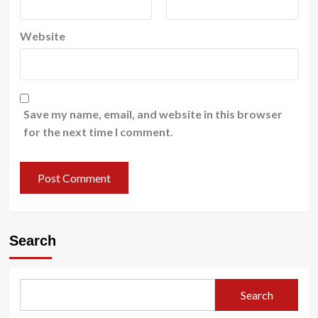
Website
Save my name, email, and website in this browser
for the next time I comment.
Search
Search