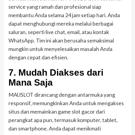
service yang ramah dan profesional siap
membantu Anda selama 24 jam setiap hari. Anda
dapat menghubungi mereka melalui berbagai
saluran, seperti live chat, email, atau kontak
WhatsApp. Tim ini akan berusaha semaksimal
mungkin untuk menyelesaikan masalah Anda
dengan cepat dan efisien.
7.
Mudah Diakses dari
Mana Saja
MAUSLOT dirancang dengan antarmuka yang
responsif, memungkinkan Anda untuk mengakses
situs dan memainkan game slot gacor dari
perangkat apa pun, termasuk komputer, tablet,
dan smartphone. Anda dapat menikmati