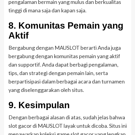
pengalaman bermain yang mulus dan berkualitas
tinggi di mana saja dan kapan saja.
8.
Komunitas Pemain yang
Aktif
Bergabung dengan MAUSLOT berarti Anda juga
bergabung dengan komunitas pemain yang aktif
dan supportif. Anda dapat berbagi pengalaman,
tips, dan strategi dengan pemain lain, serta
berpartisipasi dalam berbagai acara dan turnamen
yang diselenggarakan oleh situs.
9.
Kesimpulan
Dengan berbagai alasan di atas, sudah jelas bahwa
slot gacor di MAUSLOT layak untuk dicoba. Situs ini
menawarkan koleksi game slot gacor yang lengkap,