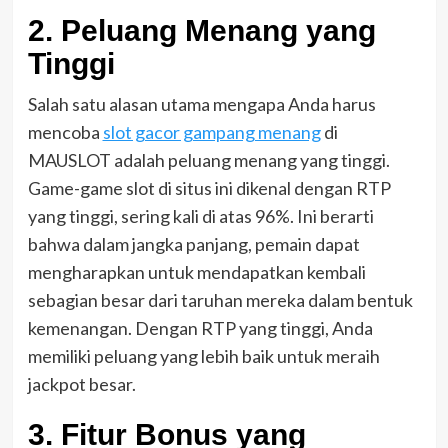
2.
Peluang Menang yang
Tinggi
Salah satu alasan utama mengapa Anda harus
mencoba
slot gacor gampang menang
di
MAUSLOT adalah peluang menang yang tinggi.
Game-game slot di situs ini dikenal dengan RTP
yang tinggi, sering kali di atas 96%. Ini berarti
bahwa dalam jangka panjang, pemain dapat
mengharapkan untuk mendapatkan kembali
sebagian besar dari taruhan mereka dalam bentuk
kemenangan. Dengan RTP yang tinggi, Anda
memiliki peluang yang lebih baik untuk meraih
jackpot besar.
3.
Fitur Bonus yang