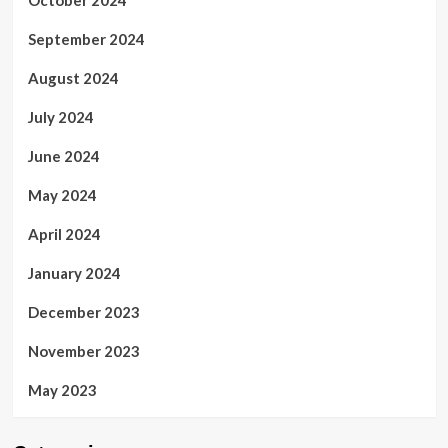
October 2024
September 2024
August 2024
July 2024
June 2024
May 2024
April 2024
January 2024
December 2023
November 2023
May 2023