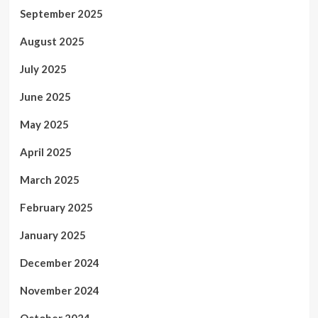
September 2025
August 2025
July 2025
June 2025
May 2025
April 2025
March 2025
February 2025
January 2025
December 2024
November 2024