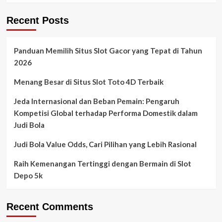
Recent Posts
Panduan Memilih Situs Slot Gacor yang Tepat di Tahun
2026
Menang Besar di Situs Slot Toto 4D Terbaik
Jeda Internasional dan Beban Pemain: Pengaruh
Kompetisi Global terhadap Performa Domestik dalam
Judi Bola
Judi Bola Value Odds, Cari Pilihan yang Lebih Rasional
Raih Kemenangan Tertinggi dengan Bermain di Slot
Depo 5k
Recent Comments