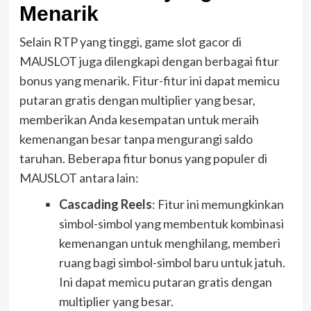
Menarik
Selain RTP yang tinggi, game slot gacor di
MAUSLOT juga dilengkapi dengan berbagai fitur
bonus yang menarik. Fitur-fitur ini dapat memicu
putaran gratis dengan multiplier yang besar,
memberikan Anda kesempatan untuk meraih
kemenangan besar tanpa mengurangi saldo
taruhan. Beberapa fitur bonus yang populer di
MAUSLOT antara lain:
Cascading Reels
: Fitur ini memungkinkan
simbol-simbol yang membentuk kombinasi
kemenangan untuk menghilang, memberi
ruang bagi simbol-simbol baru untuk jatuh.
Ini dapat memicu putaran gratis dengan
multiplier yang besar.