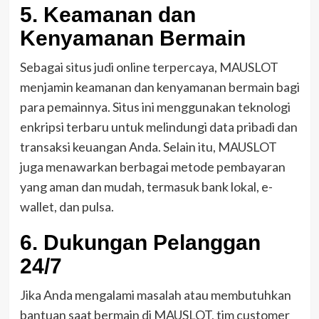
5.
Keamanan dan
Kenyamanan Bermain
Sebagai situs judi online terpercaya, MAUSLOT
menjamin keamanan dan kenyamanan bermain bagi
para pemainnya. Situs ini menggunakan teknologi
enkripsi terbaru untuk melindungi data pribadi dan
transaksi keuangan Anda. Selain itu, MAUSLOT
juga menawarkan berbagai metode pembayaran
yang aman dan mudah, termasuk bank lokal, e-
wallet, dan pulsa.
6.
Dukungan Pelanggan
24/7
Jika Anda mengalami masalah atau membutuhkan
bantuan saat bermain di MAUSLOT, tim customer