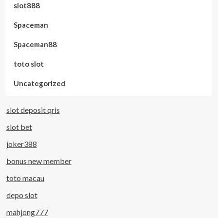
slot888
Spaceman
Spaceman88
toto slot
Uncategorized
slot deposit qris
slot bet
joker388
bonus new member
toto macau
depo slot
mahjong777