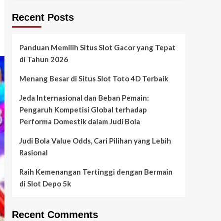
Recent Posts
Panduan Memilih Situs Slot Gacor yang Tepat
di Tahun 2026
Menang Besar di Situs Slot Toto 4D Terbaik
Jeda Internasional dan Beban Pemain:
Pengaruh Kompetisi Global terhadap
Performa Domestik dalam Judi Bola
Judi Bola Value Odds, Cari Pilihan yang Lebih
Rasional
Raih Kemenangan Tertinggi dengan Bermain
di Slot Depo 5k
Recent Comments