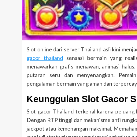
Slot online dari server Thailand asli kini men
gacor thailand
sensasi bermain yang reali
menawarkan grafis menawan, animasi halus,
putaran seru dan menyenangkan. Pemain
pengalaman bermain yang aman dan terpercay
Keunggulan Slot Gacor S
Slot gacor Thailand terkenal karena peluang
Dengan RTP tinggi dan mekanisme anti rungka
jackpot atau kemenangan maksimal. Memahami