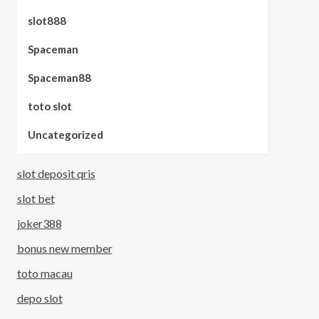
slot888
Spaceman
Spaceman88
toto slot
Uncategorized
slot deposit qris
slot bet
joker388
bonus new member
toto macau
depo slot