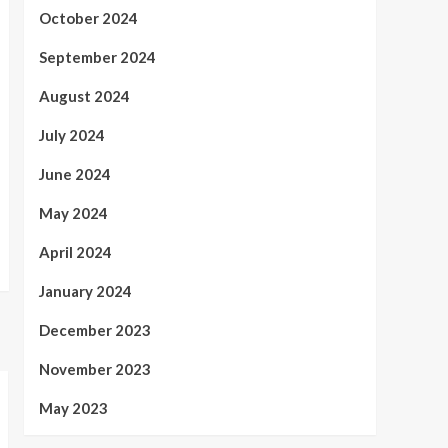
October 2024
September 2024
August 2024
July 2024
June 2024
May 2024
April 2024
January 2024
December 2023
November 2023
May 2023