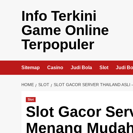
Skip
to
Info Terkini
content
Game Online
Terpopuler
Sitemap
Casino
Judi Bola
Slot
Judi Bo
HOME
SLOT
SLOT GACOR SERVER THAILAND ASLI 
Slot
Slot Gacor Serv
Menang Mudah