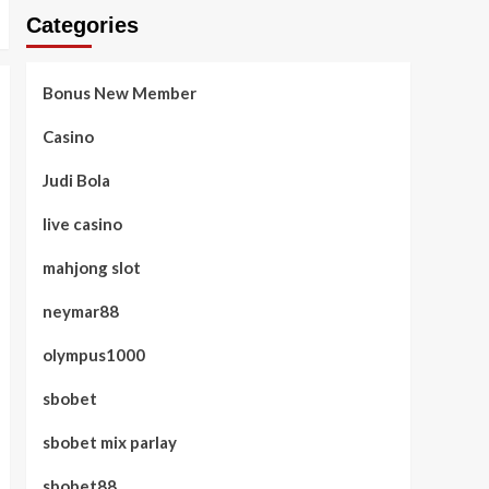
Categories
Bonus New Member
Casino
Judi Bola
live casino
mahjong slot
neymar88
olympus1000
sbobet
sbobet mix parlay
sbobet88