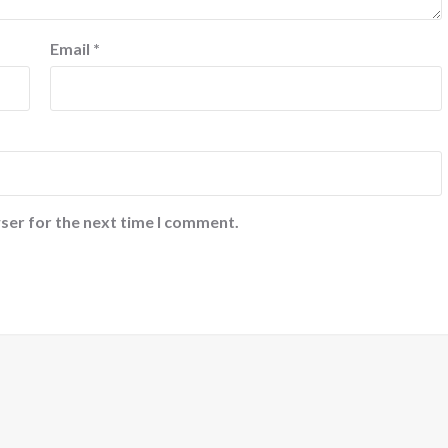
Email
*
ser for the next time I comment.