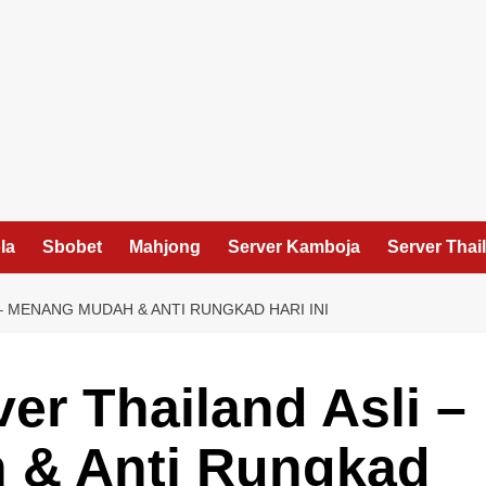
la
Sbobet
Mahjong
Server Kamboja
Server Thai
– MENANG MUDAH & ANTI RUNGKAD HARI INI
er Thailand Asli –
 & Anti Rungkad