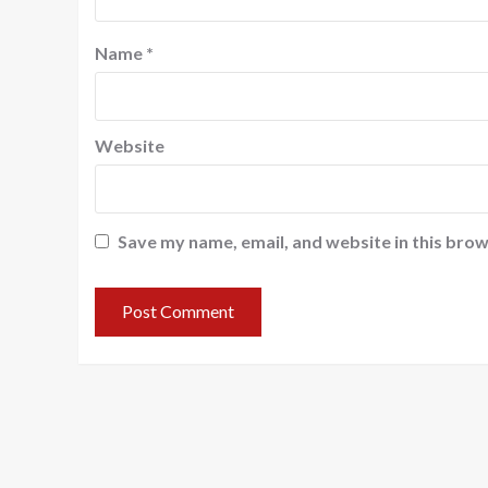
Name
*
Website
Save my name, email, and website in this brow