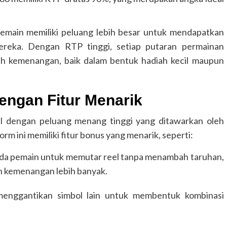
emain memiliki peluang lebih besar untuk mendapatkan
ereka. Dengan RTP tinggi, setiap putaran permainan
ih kemenangan, baik dalam bentuk hadiah kecil maupun
engan Fitur Menarik
al dengan peluang menang tinggi yang ditawarkan oleh
m ini memiliki fitur bonus yang menarik, seperti:
da pemain untuk memutar reel tanpa menambah taruhan,
 kemenangan lebih banyak.
 menggantikan simbol lain untuk membentuk kombinasi