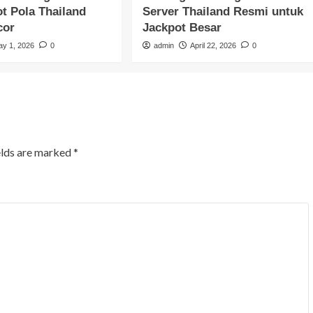
ot Pola Thailand
Server Thailand Resmi untuk
cor
Jackpot Besar
ay 1, 2026
0
admin
April 22, 2026
0
elds are marked
*