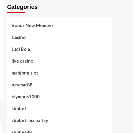
Categories
Bonus New Member
Casino
Judi Bola
live casino
mahjong slot
neymar88
olympus1000
sbobet
sbobet mix parlay
sbobet88