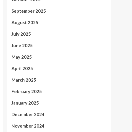
September 2025
August 2025
July 2025
June 2025
May 2025
April 2025
March 2025
February 2025
January 2025
December 2024
November 2024