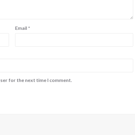
Email
*
ser for the next time I comment.