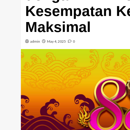
Kesempatan K
Maksimal
admin
May 4, 2025
0