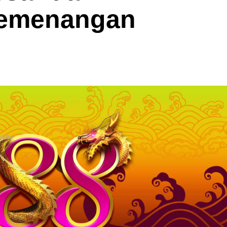
emenangan