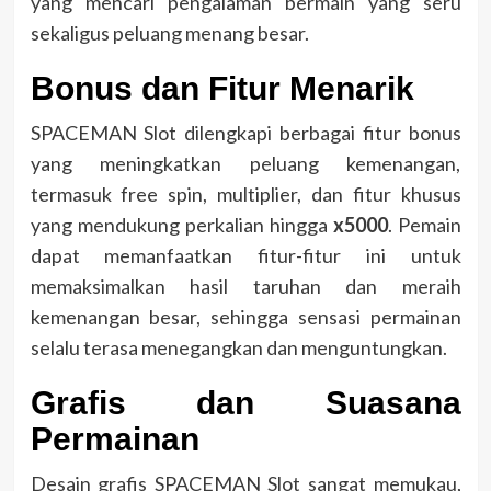
yang mencari pengalaman bermain yang seru
sekaligus peluang menang besar.
Bonus dan Fitur Menarik
SPACEMAN Slot dilengkapi berbagai fitur bonus
yang meningkatkan peluang kemenangan,
termasuk free spin, multiplier, dan fitur khusus
yang mendukung perkalian hingga
x5000
. Pemain
dapat memanfaatkan fitur-fitur ini untuk
memaksimalkan hasil taruhan dan meraih
kemenangan besar, sehingga sensasi permainan
selalu terasa menegangkan dan menguntungkan.
Grafis dan Suasana
Permainan
Desain grafis SPACEMAN Slot sangat memukau,