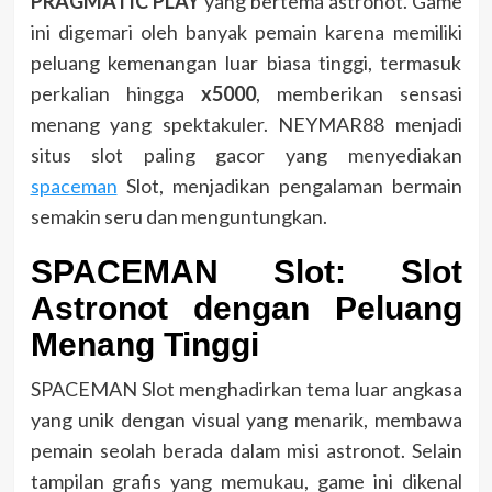
PRAGMATIC PLAY
yang bertema astronot. Game
ini digemari oleh banyak pemain karena memiliki
peluang kemenangan luar biasa tinggi, termasuk
perkalian hingga
x5000
, memberikan sensasi
menang yang spektakuler. NEYMAR88 menjadi
situs slot paling gacor yang menyediakan
spaceman
Slot, menjadikan pengalaman bermain
semakin seru dan menguntungkan.
SPACEMAN Slot: Slot
Astronot dengan Peluang
Menang Tinggi
SPACEMAN Slot menghadirkan tema luar angkasa
yang unik dengan visual yang menarik, membawa
pemain seolah berada dalam misi astronot. Selain
tampilan grafis yang memukau, game ini dikenal