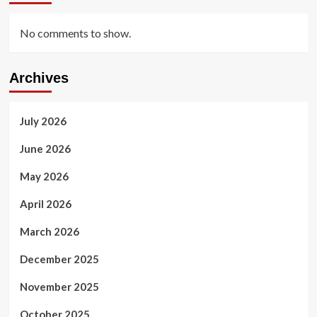
No comments to show.
Archives
July 2026
June 2026
May 2026
April 2026
March 2026
December 2025
November 2025
October 2025