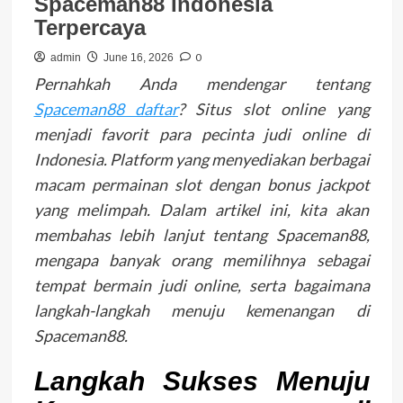
Spaceman88 Indonesia
Terpercaya
0
admin
June 16, 2026
Pernahkah Anda mendengar tentang
Spaceman88 daftar
? Situs slot online yang
menjadi favorit para pecinta judi online di
Indonesia. Platform yang menyediakan berbagai
macam permainan slot dengan bonus jackpot
yang melimpah. Dalam artikel ini, kita akan
membahas lebih lanjut tentang Spaceman88,
mengapa banyak orang memilihnya sebagai
tempat bermain judi online, serta bagaimana
langkah-langkah menuju kemenangan di
Spaceman88.
Langkah Sukses Menuju