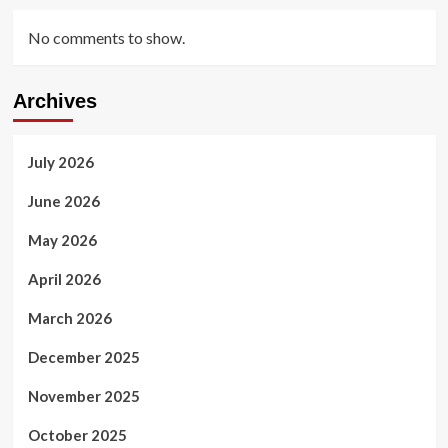
No comments to show.
Archives
July 2026
June 2026
May 2026
April 2026
March 2026
December 2025
November 2025
October 2025