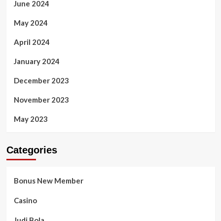
June 2024
May 2024
April 2024
January 2024
December 2023
November 2023
May 2023
Categories
Bonus New Member
Casino
Judi Bola