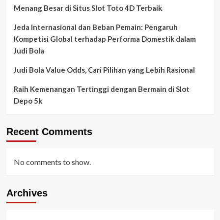
Menang Besar di Situs Slot Toto 4D Terbaik
Jeda Internasional dan Beban Pemain: Pengaruh
Kompetisi Global terhadap Performa Domestik dalam
Judi Bola
Judi Bola Value Odds, Cari Pilihan yang Lebih Rasional
Raih Kemenangan Tertinggi dengan Bermain di Slot
Depo 5k
Recent Comments
No comments to show.
Archives