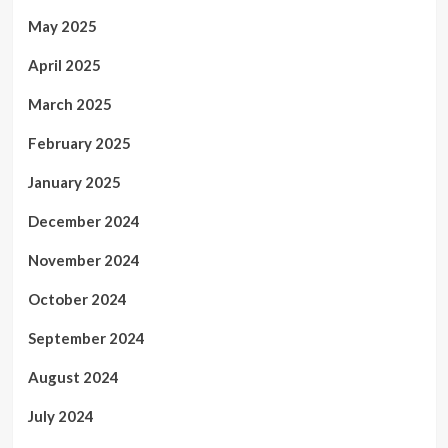
May 2025
April 2025
March 2025
February 2025
January 2025
December 2024
November 2024
October 2024
September 2024
August 2024
July 2024