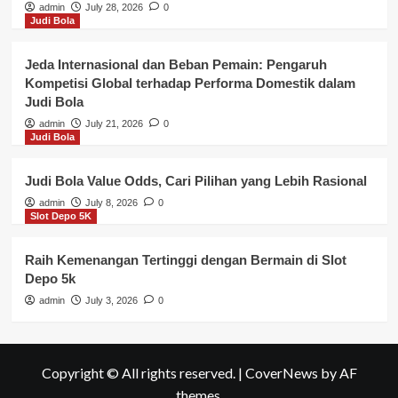
admin
July 28, 2026
0
Judi Bola
Jeda Internasional dan Beban Pemain: Pengaruh
Kompetisi Global terhadap Performa Domestik dalam
Judi Bola
admin
July 21, 2026
0
Judi Bola
Judi Bola Value Odds, Cari Pilihan yang Lebih Rasional
admin
July 8, 2026
0
Slot Depo 5K
Raih Kemenangan Tertinggi dengan Bermain di Slot
Depo 5k
admin
July 3, 2026
0
Copyright © All rights reserved.
|
CoverNews
by AF
themes.