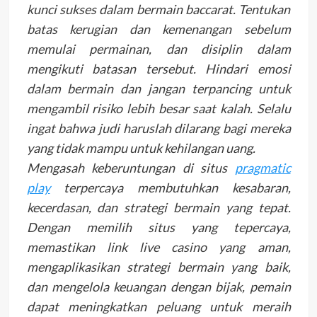
kunci sukses dalam bermain baccarat. Tentukan
batas kerugian dan kemenangan sebelum
memulai permainan, dan disiplin dalam
mengikuti batasan tersebut. Hindari emosi
dalam bermain dan jangan terpancing untuk
mengambil risiko lebih besar saat kalah. Selalu
ingat bahwa judi haruslah dilarang bagi mereka
yang tidak mampu untuk kehilangan uang.
Mengasah keberuntungan di situs
pragmatic
play
terpercaya membutuhkan kesabaran,
kecerdasan, dan strategi bermain yang tepat.
Dengan memilih situs yang tepercaya,
memastikan link live casino yang aman,
mengaplikasikan strategi bermain yang baik,
dan mengelola keuangan dengan bijak, pemain
dapat meningkatkan peluang untuk meraih