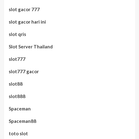
slot gacor 777
slot gacor hari ini
slot qris
Slot Server Thailand
slot777
slot777 gacor
slot88
slot888
Spaceman
Spaceman88
toto slot