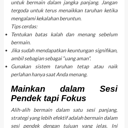
untuk bermain dalam jangka panjang. Jangan
tergoda untuk terus menaikkan taruhan ketika
mengalami kekalahan beruntun.
Tips cerdas:
Tentukan batas kalah dan menang sebelum
bermain.
Jika sudah mendapatkan keuntungan signifikan,
ambil sebagian sebagai “uang aman”.
Gunakan sistem taruhan tetap atau naik
perlahan hanya saat Anda menang.
Mainkan dalam Sesi
Pendek tapi Fokus
Alih-alih bermain dalam satu sesi panjang,
strategi yang lebih efektif adalah bermain dalam
sesi pendek dengan tujuan yang jelas. Ini