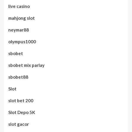
live casino
mahjong slot
neymar88
olympus1000
sbobet
sbobet mix parlay
sbobet88
Slot
slot bet 200
Slot Depo 5K
slot gacor