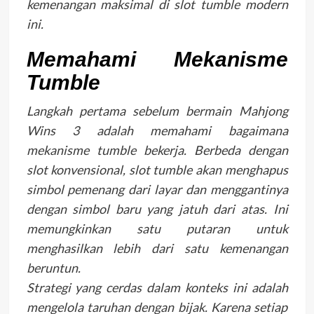
kemenangan maksimal di slot tumble modern
ini.
Memahami Mekanisme
Tumble
Langkah pertama sebelum bermain Mahjong
Wins 3 adalah memahami bagaimana
mekanisme tumble bekerja. Berbeda dengan
slot konvensional, slot tumble akan menghapus
simbol pemenang dari layar dan menggantinya
dengan simbol baru yang jatuh dari atas. Ini
memungkinkan satu putaran untuk
menghasilkan lebih dari satu kemenangan
beruntun.
Strategi yang cerdas dalam konteks ini adalah
mengelola taruhan dengan bijak. Karena setiap