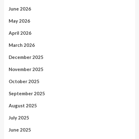
June 2026
May 2026
April 2026
March 2026
December 2025
November 2025
October 2025
September 2025
August 2025
July 2025
June 2025