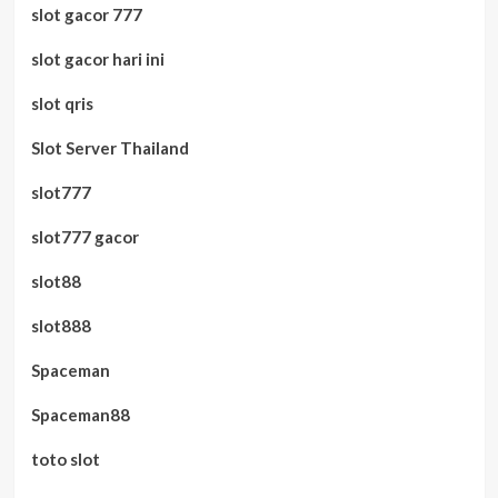
slot gacor 777
slot gacor hari ini
slot qris
Slot Server Thailand
slot777
slot777 gacor
slot88
slot888
Spaceman
Spaceman88
toto slot