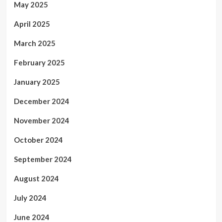
May 2025
April 2025
March 2025
February 2025
January 2025
December 2024
November 2024
October 2024
September 2024
August 2024
July 2024
June 2024