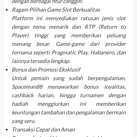
dengan berbagai fitur canggih:
Ragam Pilihan Game Slot Berkualitas
Platform ini menyediakan ratusan jenis slot
dengan tema menarik dan RTP (Return to
Player) tinggi yang memberikan peluang
menang besar. Game-game dari provider
ternama seperti Pragmatic Play, Habanero, dan
lainnya tersedia lengkap.
Bonus dan Promosi Eksklusif
Untuk pemain yang sudah berpengalaman,
Spaceman88 menawarkan bonus loyalitas,
cashback harian, hingga turnamen dengan
hadiah menggiurkan. Ini memberikan
keuntungan tambahan dan pengalaman bermain
yang seru.
Transaksi Cepat dan Aman