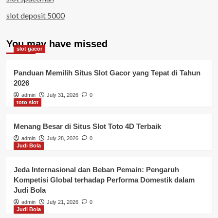
slot deposit 5000
You may have missed
slot gacor
Panduan Memilih Situs Slot Gacor yang Tepat di Tahun
2026
admin
July 31, 2026
0
toto slot
Menang Besar di Situs Slot Toto 4D Terbaik
admin
July 28, 2026
0
Judi Bola
Jeda Internasional dan Beban Pemain: Pengaruh
Kompetisi Global terhadap Performa Domestik dalam
Judi Bola
admin
July 21, 2026
0
Judi Bola