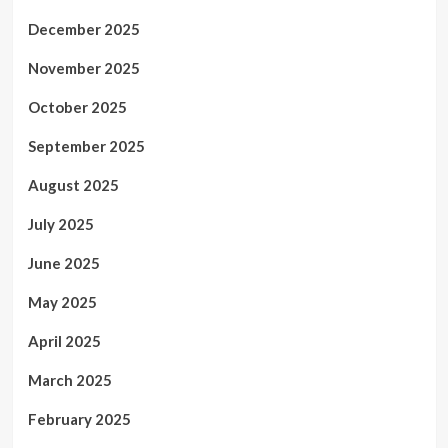
December 2025
November 2025
October 2025
September 2025
August 2025
July 2025
June 2025
May 2025
April 2025
March 2025
February 2025