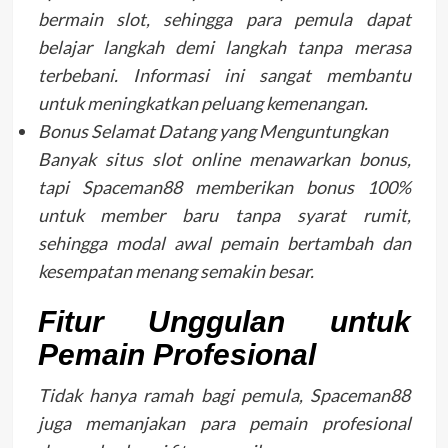
bermain slot, sehingga para pemula dapat
belajar langkah demi langkah tanpa merasa
terbebani. Informasi ini sangat membantu
untuk meningkatkan peluang kemenangan.
Bonus Selamat Datang yang Menguntungkan
Banyak situs slot online menawarkan bonus,
tapi Spaceman88 memberikan bonus 100%
untuk member baru tanpa syarat rumit,
sehingga modal awal pemain bertambah dan
kesempatan menang semakin besar.
Fitur Unggulan untuk
Pemain Profesional
Tidak hanya ramah bagi pemula, Spaceman88
juga memanjakan para pemain profesional