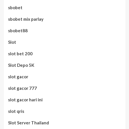
sbobet
sbobet mix parlay
sbobet88
Slot
slot bet 200
Slot Depo 5K
slot gacor
slot gacor 777
slot gacor hari ini
slot qris
Slot Server Thailand