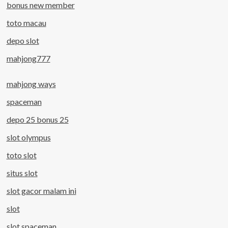
bonus new member
toto macau
depo slot
mahjong777
mahjong ways
spaceman
depo 25 bonus 25
slot olympus
toto slot
situs slot
slot gacor malam ini
slot
slot spaceman