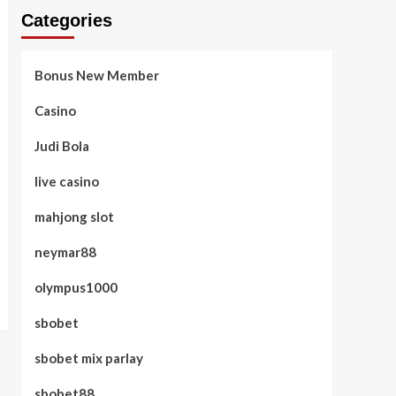
Categories
Bonus New Member
Casino
Judi Bola
live casino
mahjong slot
neymar88
olympus1000
sbobet
sbobet mix parlay
sbobet88