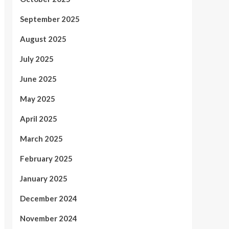
September 2025
August 2025
July 2025
June 2025
May 2025
April 2025
March 2025
February 2025
January 2025
December 2024
November 2024