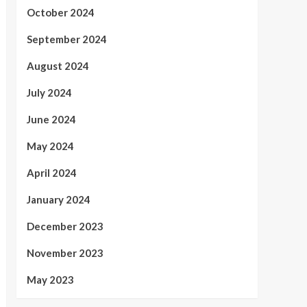
October 2024
September 2024
August 2024
July 2024
June 2024
May 2024
April 2024
January 2024
December 2023
November 2023
May 2023