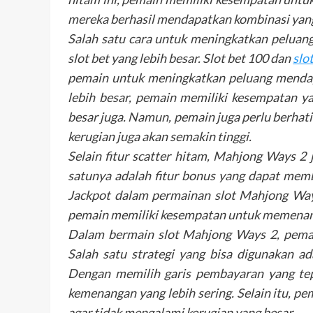
mereka berhasil mendapatkan kombinasi ya
Salah satu cara untuk meningkatkan pelua
slot bet yang lebih besar. Slot bet 100 dan
slo
pemain untuk meningkatkan peluang menda
lebih besar, pemain memiliki kesempatan y
besar juga. Namun, pemain juga perlu berhat
kerugian juga akan semakin tinggi.
Selain fitur scatter hitam, Mahjong Ways 2 j
satunya adalah fitur bonus yang dapat mem
Jackpot dalam permainan slot Mahjong Ways
pemain memiliki kesempatan untuk memenan
Dalam bermain slot Mahjong Ways 2, pemai
Salah satu strategi yang bisa digunakan a
Dengan memilih garis pembayaran yang te
kemenangan yang lebih sering. Selain itu, p
agar tidak mengalami kerugian yang besar.