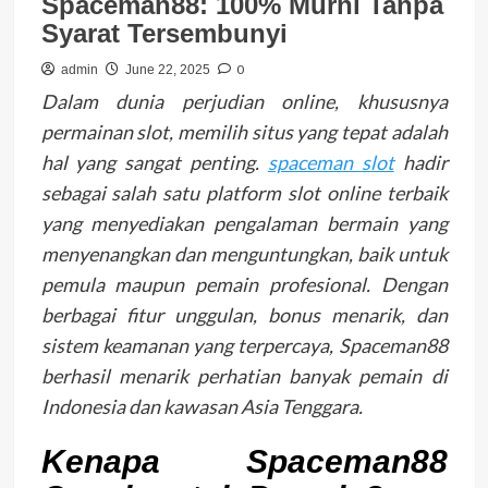
Spaceman88: 100% Murni Tanpa
Syarat Tersembunyi
0
admin
June 22, 2025
Dalam dunia perjudian online, khususnya
permainan slot, memilih situs yang tepat adalah
hal yang sangat penting.
spaceman slot
hadir
sebagai salah satu platform slot online terbaik
yang menyediakan pengalaman bermain yang
menyenangkan dan menguntungkan, baik untuk
pemula maupun pemain profesional. Dengan
berbagai fitur unggulan, bonus menarik, dan
sistem keamanan yang terpercaya, Spaceman88
berhasil menarik perhatian banyak pemain di
Indonesia dan kawasan Asia Tenggara.
Kenapa Spaceman88