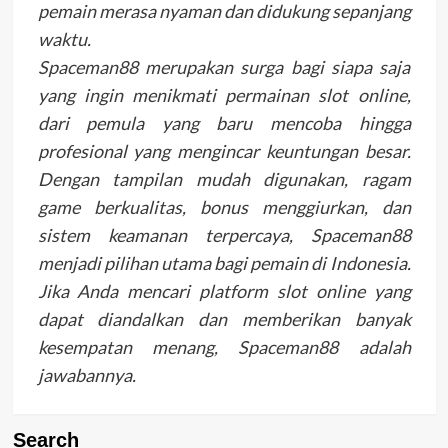
pemain merasa nyaman dan didukung sepanjang
waktu.
Spaceman88 merupakan surga bagi siapa saja
yang ingin menikmati permainan slot online,
dari pemula yang baru mencoba hingga
profesional yang mengincar keuntungan besar.
Dengan tampilan mudah digunakan, ragam
game berkualitas, bonus menggiurkan, dan
sistem keamanan terpercaya, Spaceman88
menjadi pilihan utama bagi pemain di Indonesia.
Jika Anda mencari platform slot online yang
dapat diandalkan dan memberikan banyak
kesempatan menang, Spaceman88 adalah
jawabannya.
Search