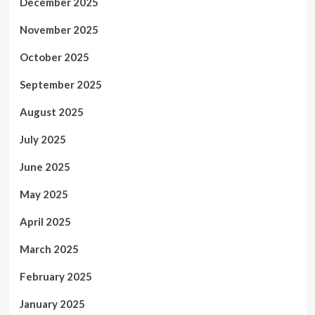
December 2025
November 2025
October 2025
September 2025
August 2025
July 2025
June 2025
May 2025
April 2025
March 2025
February 2025
January 2025