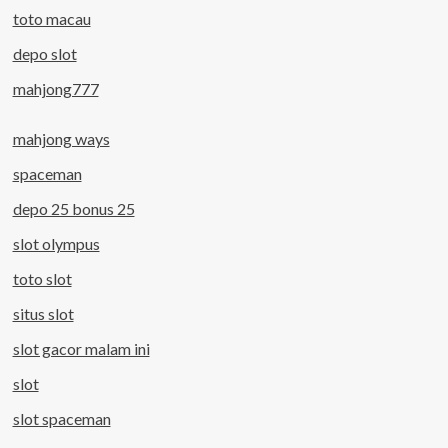
toto macau
depo slot
mahjong777
mahjong ways
spaceman
depo 25 bonus 25
slot olympus
toto slot
situs slot
slot gacor malam ini
slot
slot spaceman