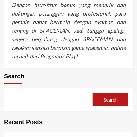
Dengan fitur-fitur bonus yang menarik dan
dukungan pelanggan yang profesional, para
pemain dapat bermain dengan nyaman dan
tenang di SPACEMAN. Jadi tunggu apalagi,
segera bergabung dengan SPACEMAN dan
rasakan sensasi bermain game spaceman online
terbaik dari Pragmatic Play!
Search
Search
Recent Posts