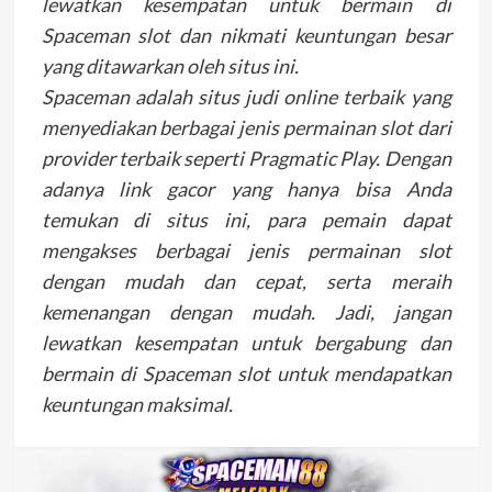
lewatkan kesempatan untuk bermain di
Spaceman slot dan nikmati keuntungan besar
yang ditawarkan oleh situs ini.
Spaceman adalah situs judi online terbaik yang
menyediakan berbagai jenis permainan slot dari
provider terbaik seperti Pragmatic Play. Dengan
adanya link gacor yang hanya bisa Anda
temukan di situs ini, para pemain dapat
mengakses berbagai jenis permainan slot
dengan mudah dan cepat, serta meraih
kemenangan dengan mudah. Jadi, jangan
lewatkan kesempatan untuk bergabung dan
bermain di Spaceman slot untuk mendapatkan
keuntungan maksimal.