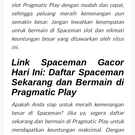
slot Pragmatic Play dengan mudah dan cepat,
sehingga peluang meraih kemenangan pun
semakin besar. Jangan lewatkan kesempatan
untuk bermain di Spaceman slot dan nikmati
keuntungan besar yang ditawarkan oleh situs
ini.
Link Spaceman Gacor
Hari Ini: Daftar Spaceman
Sekarang dan Bermain di
Pragmatic Play
Apakah Anda siap untuk meraih kemenangan
besar di Spaceman? Jika ya, segera daftar
sekarang dan bermain di Pragmatic Play untuk
mendapatkan keuntungan maksimal. Dengan