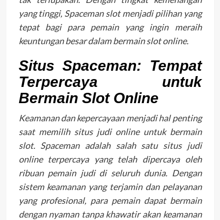
yang tinggi, Spaceman slot menjadi pilihan yang
tepat bagi para pemain yang ingin meraih
keuntungan besar dalam bermain slot online.
Situs Spaceman: Tempat
Terpercaya untuk
Bermain Slot Online
Keamanan dan kepercayaan menjadi hal penting
saat memilih situs judi online untuk bermain
slot. Spaceman adalah salah satu situs judi
online terpercaya yang telah dipercaya oleh
ribuan pemain judi di seluruh dunia. Dengan
sistem keamanan yang terjamin dan pelayanan
yang profesional, para pemain dapat bermain
dengan nyaman tanpa khawatir akan keamanan