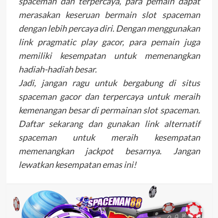
spaceman dan terpercaya, para pemain dapat
merasakan keseruan bermain slot spaceman
dengan lebih percaya diri. Dengan menggunakan
link pragmatic play gacor, para pemain juga
memiliki kesempatan untuk memenangkan
hadiah-hadiah besar.
Jadi, jangan ragu untuk bergabung di situs
spaceman gacor dan terpercaya untuk meraih
kemenangan besar di permainan slot spaceman.
Daftar sekarang dan gunakan link alternatif
spaceman untuk meraih kesempatan
memenangkan jackpot besarnya. Jangan
lewatkan kesempatan emas ini!