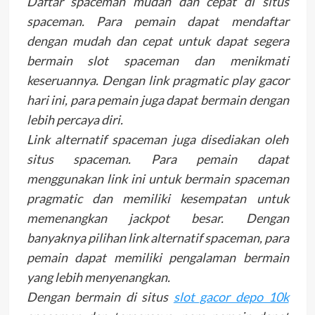
Daftar spaceman mudah dan cepat di situs
spaceman. Para pemain dapat mendaftar
dengan mudah dan cepat untuk dapat segera
bermain slot spaceman dan menikmati
keseruannya. Dengan link pragmatic play gacor
hari ini, para pemain juga dapat bermain dengan
lebih percaya diri.
Link alternatif spaceman juga disediakan oleh
situs spaceman. Para pemain dapat
menggunakan link ini untuk bermain spaceman
pragmatic dan memiliki kesempatan untuk
memenangkan jackpot besar. Dengan
banyaknya pilihan link alternatif spaceman, para
pemain dapat memiliki pengalaman bermain
yang lebih menyenangkan.
Dengan bermain di situs
slot gacor depo 10k