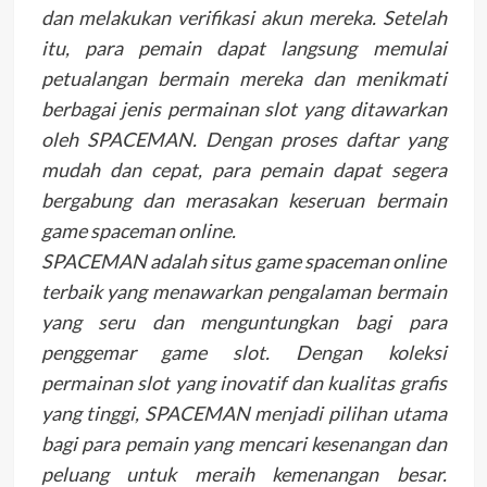
dan melakukan verifikasi akun mereka. Setelah
itu, para pemain dapat langsung memulai
petualangan bermain mereka dan menikmati
berbagai jenis permainan slot yang ditawarkan
oleh SPACEMAN. Dengan proses daftar yang
mudah dan cepat, para pemain dapat segera
bergabung dan merasakan keseruan bermain
game spaceman online.
SPACEMAN adalah situs game spaceman online
terbaik yang menawarkan pengalaman bermain
yang seru dan menguntungkan bagi para
penggemar game slot. Dengan koleksi
permainan slot yang inovatif dan kualitas grafis
yang tinggi, SPACEMAN menjadi pilihan utama
bagi para pemain yang mencari kesenangan dan
peluang untuk meraih kemenangan besar.