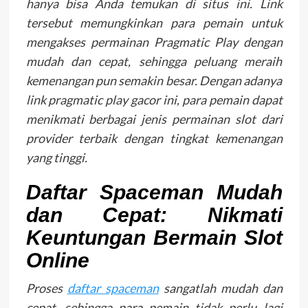
hanya bisa Anda temukan di situs ini. Link
tersebut memungkinkan para pemain untuk
mengakses permainan Pragmatic Play dengan
mudah dan cepat, sehingga peluang meraih
kemenangan pun semakin besar. Dengan adanya
link pragmatic play gacor ini, para pemain dapat
menikmati berbagai jenis permainan slot dari
provider terbaik dengan tingkat kemenangan
yang tinggi.
Daftar Spaceman Mudah
dan Cepat: Nikmati
Keuntungan Bermain Slot
Online
Proses
daftar spaceman
sangatlah mudah dan
cepat, sehingga para pemain tidak perlu lagi