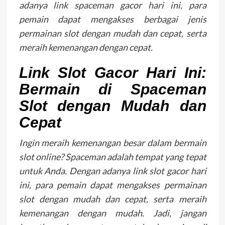
adanya link spaceman gacor hari ini, para
pemain dapat mengakses berbagai jenis
permainan slot dengan mudah dan cepat, serta
meraih kemenangan dengan cepat.
Link Slot Gacor Hari Ini:
Bermain di Spaceman
Slot dengan Mudah dan
Cepat
Ingin meraih kemenangan besar dalam bermain
slot online? Spaceman adalah tempat yang tepat
untuk Anda. Dengan adanya link slot gacor hari
ini, para pemain dapat mengakses permainan
slot dengan mudah dan cepat, serta meraih
kemenangan dengan mudah. Jadi, jangan