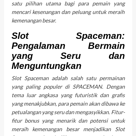
satu pilihan utama bagi para pemain yang
mencari kesenangan dan peluang untuk meraih
kemenangan besar.
Slot Spaceman:
Pengalaman Bermain
yang Seru dan
Menguntungkan
Slot Spaceman adalah salah satu permainan
yang paling populer di SPACEMAN. Dengan
tema luar angkasa yang futuristik dan grafis
yang menakjubkan, para pemain akan dibawa ke
petualangan yang seru dan mengasyikkan. Fitur-
fitur bonus yang menarik dan potensi untuk
meraih kemenangan besar menjadikan Slot