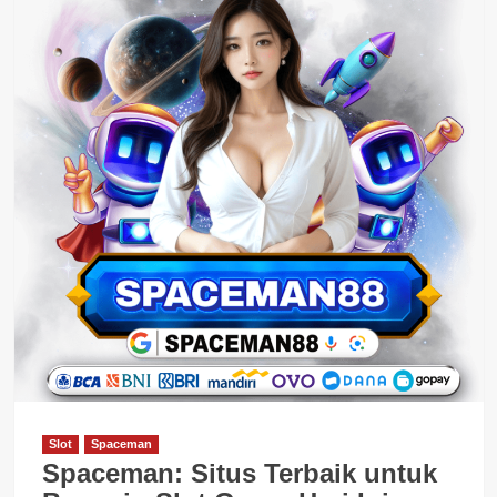
Slot
Spaceman
Spaceman: Situs Terbaik untuk