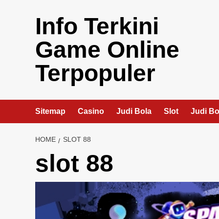
Skip
to
Info Terkini
content
Game Online
Terpopuler
Sitemap
Casino
Judi Bola
Slot
Judi Bo
HOME
SLOT 88
slot 88