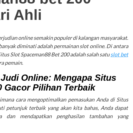
ri Ahli
erjudian online semakin populer di kalangan masyarakat.
 banyak diminati adalah permainan slot online. Di antara
 Situs Slot Spaceman88 Bet 200 adalah salah satu
slot bet
ra pemain.
Judi Online: Mengapa Situs
 Gacor Pilihan Terbaik
gaimana cara mengoptimalkan pemasukan Anda di Situs
i petunjuk terbaik yang akan kita bahas, Anda dapat
da dan mendapatkan penghasilan tambahan yang