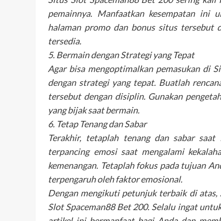
pemainnya. Manfaatkan kesempatan ini u
halaman promo dan bonus situs tersebut d
tersedia.
5. Bermain dengan Strategi yang Tepat
Agar bisa mengoptimalkan pemasukan di Si
dengan strategi yang tepat. Buatlah rencan
tersebut dengan disiplin. Gunakan penge
yang bijak saat bermain.
6. Tetap Tenang dan Sabar
Terakhir, tetaplah tenang dan sabar saa
terpancing emosi saat mengalami kekalaha
kemenangan. Tetaplah fokus pada tujuan A
terpengaruh oleh faktor emosional.
Dengan mengikuti petunjuk terbaik di atas
Slot Spaceman88 Bet 200. Selalu ingat untu
artikel ini bermanfaat bagi Anda dan me