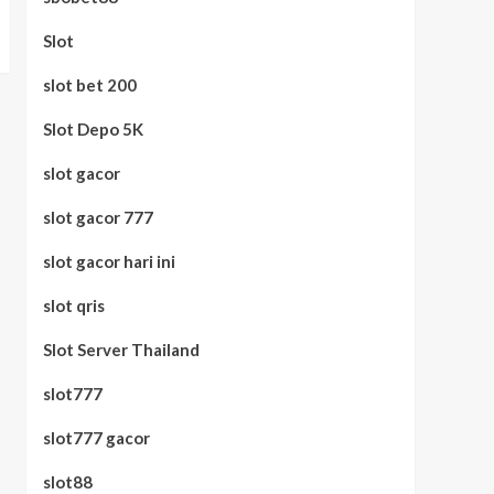
Slot
slot bet 200
Slot Depo 5K
slot gacor
slot gacor 777
slot gacor hari ini
slot qris
Slot Server Thailand
slot777
slot777 gacor
slot88