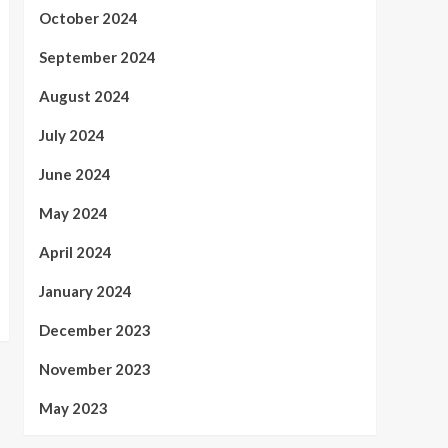
October 2024
September 2024
August 2024
July 2024
June 2024
May 2024
April 2024
January 2024
December 2023
November 2023
May 2023