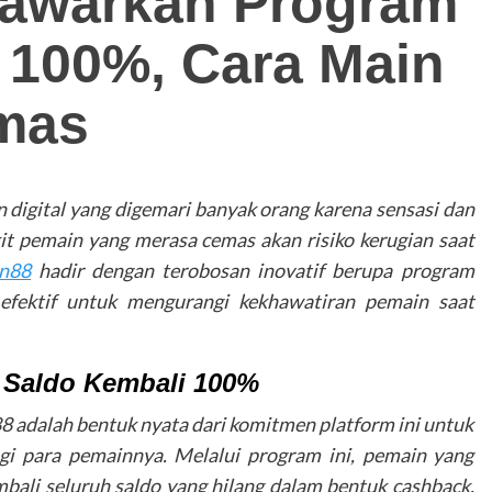
awarkan Program
 100%, Cara Main
mas
n digital yang digemari banyak orang karena sensasi dan
t pemain yang merasa cemas akan risiko kerugian saat
n88
hadir dengan terobosan inovatif berupa program
 efektif untuk mengurangi kekhawatiran pemain saat
 Saldo Kembali 100%
 adalah bentuk nyata dari komitmen platform ini untuk
 para pemainnya. Melalui program ini, pemain yang
ali seluruh saldo yang hilang dalam bentuk cashback.