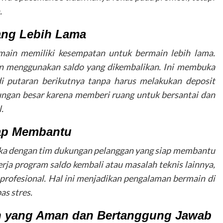
.
ang Lebih Lama
main memiliki kesempatan untuk bermain lebih lama.
in menggunakan saldo yang dikembalikan. Ini membuka
 putaran berikutnya tanpa harus melakukan deposit
tungan besar karena memberi ruang untuk bersantai dan
.
ap Membantu
a dengan tim dukungan pelanggan yang siap membantu
erja program saldo kembali atau masalah teknis lainnya,
profesional. Hal ini menjadikan pengalaman bermain di
s stres.
n yang Aman dan Bertanggung Jawab