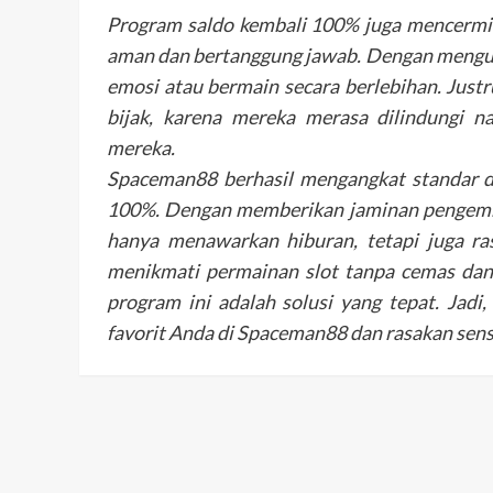
Program saldo kembali 100% juga mencerm
aman dan bertanggung jawab. Dengan mengura
emosi atau bermain secara berlebihan. Just
bijak, karena mereka merasa dilindungi n
mereka.
Spaceman88 berhasil mengangkat standar da
100%. Dengan memberikan jaminan pengembal
hanya menawarkan hiburan, tetapi juga ra
menikmati permainan slot tanpa cemas dan 
program ini adalah solusi yang tepat. Jadi
favorit Anda di Spaceman88 dan rasakan sens