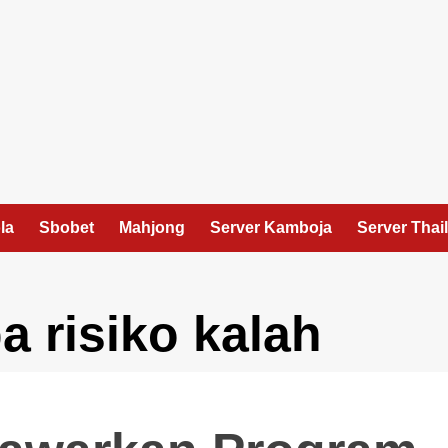
la
Sbobet
Mahjong
Server Kamboja
Server Thai
a risiko kalah