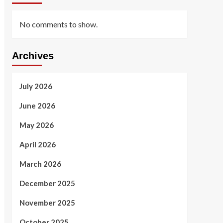
No comments to show.
Archives
July 2026
June 2026
May 2026
April 2026
March 2026
December 2025
November 2025
October 2025