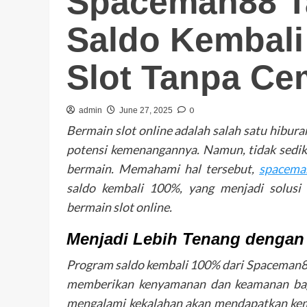
Spaceman88 T
Saldo Kembali
Slot Tanpa Ce
0
admin
June 27, 2025
Bermain slot online adalah salah satu hibura
potensi kemenangannya. Namun, tidak sediki
bermain. Memahami hal tersebut,
spacema
saldo kembali 100%, yang menjadi solusi
bermain slot online.
Menjadi Lebih Tenang dengan
Program saldo kembali 100% dari Spaceman88
memberikan kenyamanan dan keamanan bagi
mengalami kekalahan akan mendapatkan kemb