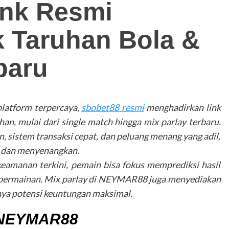
nk Resmi
 Taruhan Bola &
baru
platform terpercaya,
sbobet88 resmi
menghadirkan link
n, mulai dari single match hingga mix parlay terbaru.
sistem transaksi cepat, dan peluang menang yang adil,
n dan menyenangkan.
eamanan terkini, pemain bisa fokus memprediksi hasil
s permainan. Mix parlay di NEYMAR88 juga menyediakan
nya potensi keuntungan maksimal.
i NEYMAR88