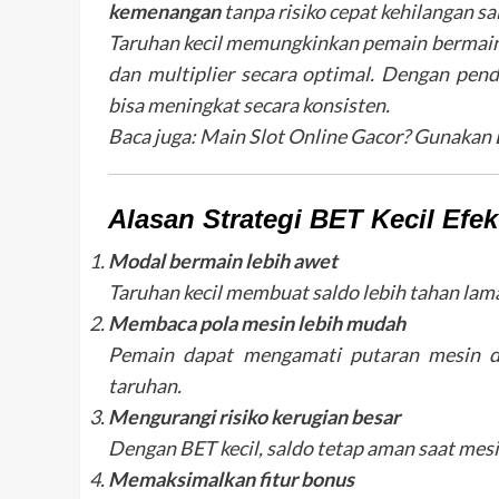
kemenangan
tanpa risiko cepat kehilangan sa
Taruhan kecil memungkinkan pemain bermain l
dan multiplier secara optimal. Dengan pen
bisa meningkat secara konsisten.
Baca juga: Main Slot Online Gacor? Gunakan
Alasan Strategi BET Kecil Efekt
Modal bermain lebih awet
Taruhan kecil membuat saldo lebih tahan la
Membaca pola mesin lebih mudah
Pemain dapat mengamati putaran mesin 
taruhan.
Mengurangi risiko kerugian besar
Dengan BET kecil, saldo tetap aman saat me
Memaksimalkan fitur bonus