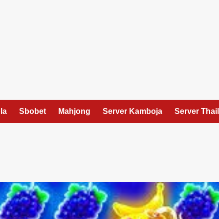
la
Sbobet
Mahjong
Server Kamboja
Server Thai