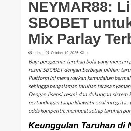
NEYMAR88: Li
SBOBET untuk
Mix Parlay Ter
0
admin
October 19, 2025
Bagi penggemar taruhan bola yang mencari 
resmi SBOBET dengan berbagai pilihan taruha
Platform ini menawarkan kemudahan bermain, 
sehingga pengalaman taruhan terasa nyama
Dengan lisensi resmi dan dukungan sistem k
pertandingan tanpa khawatir soal integrita
odds kompetitif, membuat setiap taruhan pu
Keunggulan Taruhan d