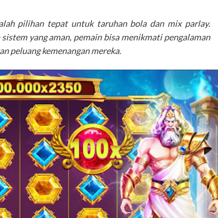
h pilihan tepat untuk taruhan bola dan mix parlay.
an sistem yang aman, pemain bisa menikmati pengalaman
kan peluang kemenangan mereka.