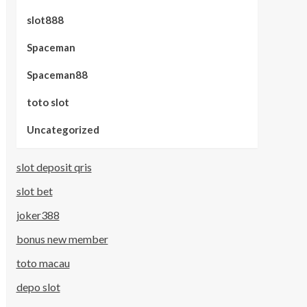
slot888
Spaceman
Spaceman88
toto slot
Uncategorized
slot deposit qris
slot bet
joker388
bonus new member
toto macau
depo slot