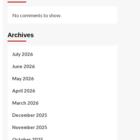
No comments to show.
Archives
July 2026
June 2026
May 2026
April 2026
March 2026
December 2025
November 2025
October 2025