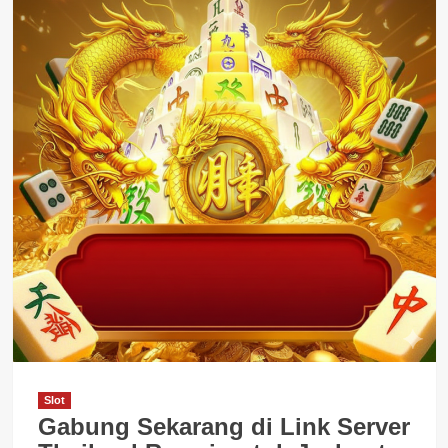
Slot
Gabung Sekarang di Link Server