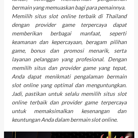
bermain yang memuaskan bagi para pemainnya.
Memilih situs slot online terbaik di Thailand
dengan provider game terpercaya dapat
memberikan berbagai manfaat, seperti
keamanan dan kepercayaan, beragam pilihan
game, bonus dan promosi menarik, serta
layanan pelanggan yang profesional. Dengan
memilih situs dan provider game yang tepat,
Anda dapat menikmati pengalaman bermain
slot online yang optimal dan menguntungkan.
Jadi, pastikan untuk selalu memilih situs slot
online terbaik dan provider game terpercaya
untuk memaksimalkan kesenangan dan
keuntungan Anda dalam bermain slot online.