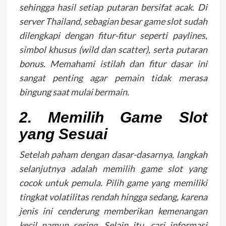
sehingga hasil setiap putaran bersifat acak. Di
server Thailand, sebagian besar game slot sudah
dilengkapi dengan fitur-fitur seperti paylines,
simbol khusus (wild dan scatter), serta putaran
bonus. Memahami istilah dan fitur dasar ini
sangat penting agar pemain tidak merasa
bingung saat mulai bermain.
2. Memilih Game Slot
yang Sesuai
Setelah paham dengan dasar-dasarnya, langkah
selanjutnya adalah memilih game slot yang
cocok untuk pemula. Pilih game yang memiliki
tingkat volatilitas rendah hingga sedang, karena
jenis ini cenderung memberikan kemenangan
kecil namun sering. Selain itu, cari informasi