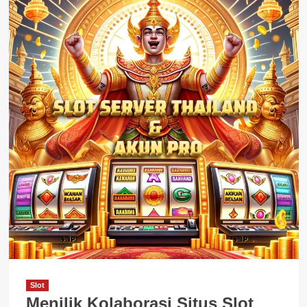
Slot
Menilik Kolaborasi Situs Slot