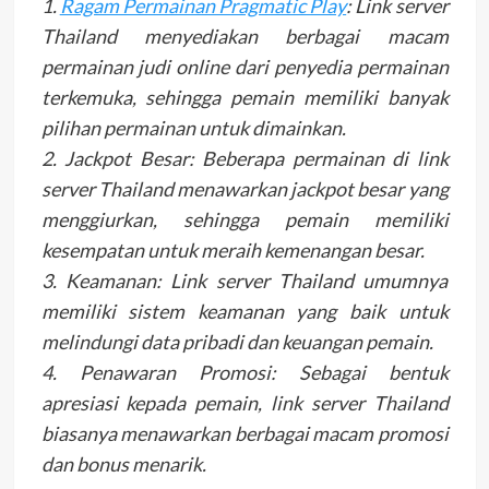
1.
Ragam Permainan Pragmatic Play
: Link server
Thailand menyediakan berbagai macam
permainan judi online dari penyedia permainan
terkemuka, sehingga pemain memiliki banyak
pilihan permainan untuk dimainkan.
2. Jackpot Besar: Beberapa permainan di link
server Thailand menawarkan jackpot besar yang
menggiurkan, sehingga pemain memiliki
kesempatan untuk meraih kemenangan besar.
3. Keamanan: Link server Thailand umumnya
memiliki sistem keamanan yang baik untuk
melindungi data pribadi dan keuangan pemain.
4. Penawaran Promosi: Sebagai bentuk
apresiasi kepada pemain, link server Thailand
biasanya menawarkan berbagai macam promosi
dan bonus menarik.