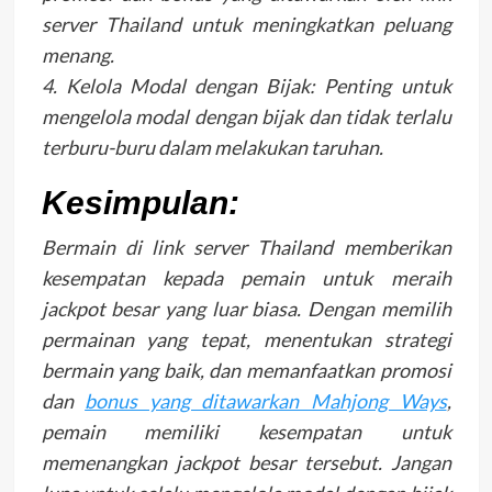
server Thailand untuk meningkatkan peluang
menang.
4. Kelola Modal dengan Bijak: Penting untuk
mengelola modal dengan bijak dan tidak terlalu
terburu-buru dalam melakukan taruhan.
Kesimpulan:
Bermain di link server Thailand memberikan
kesempatan kepada pemain untuk meraih
jackpot besar yang luar biasa. Dengan memilih
permainan yang tepat, menentukan strategi
bermain yang baik, dan memanfaatkan promosi
dan
bonus yang ditawarkan Mahjong Ways
,
pemain memiliki kesempatan untuk
memenangkan jackpot besar tersebut. Jangan