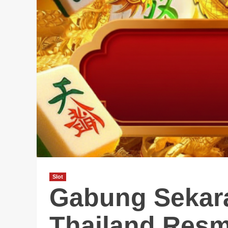
Slot
Gabung Sekara
Thailand Resm