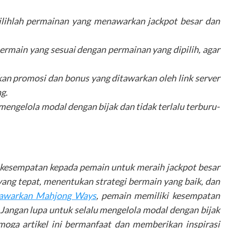
Pilihlah permainan yang menawarkan jackpot besar dan
bermain yang sesuai dengan permainan yang dipilih, agar
n promosi dan bonus yang ditawarkan oleh link server
g.
mengelola modal dengan bijak dan tidak terlalu terburu-
 kesempatan kepada pemain untuk meraih jackpot besar
ang tepat, menentukan strategi bermain yang baik, dan
tawarkan Mahjong Ways
, pemain memiliki kesempatan
Jangan lupa untuk selalu mengelola modal dengan bijak
oga artikel ini bermanfaat dan memberikan inspirasi