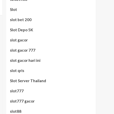
Slot
slot bet 200
Slot Depo 5K
slot gacor
slot gacor 777
slot gacor hari ini
slot qris
Slot Server Thailand
slot777
slot777 gacor
slot88