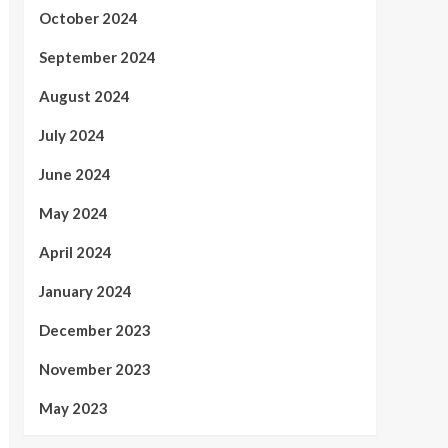
October 2024
September 2024
August 2024
July 2024
June 2024
May 2024
April 2024
January 2024
December 2023
November 2023
May 2023