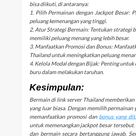
bisa diikuti, di antaranya:
1. Pilih Permainan dengan Jackpot Besar: 
peluang kemenangan yang tinggi.
2. Atur Strategi Bermain: Tentukan strategi 
memiliki peluang menang yang lebih besar.
3. Manfaatkan Promosi dan Bonus: Manfaatka
Thailand untuk meningkatkan peluang menan
4. Kelola Modal dengan Bijak: Penting untuk 
buru dalam melakukan taruhan.
Kesimpulan:
Bermain di link server Thailand memberikan
yang luar biasa. Dengan memilih permainan y
memanfaatkan promosi dan
bonus yang di
untuk memenangkan jackpot besar tersebut. 
dan bermain secara bertanggung jawab. Sem