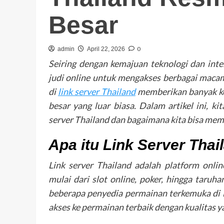
Besar
0
admin
April 22, 2026
Seiring dengan kemajuan teknologi dan inte
judi online untuk mengakses berbagai macam
di
link server Thailand
memberikan banyak ke
besar yang luar biasa. Dalam artikel ini, k
server Thailand dan bagaimana kita bisa me
Apa itu Link Server Thai
Link server Thailand adalah platform onl
mulai dari slot online, poker, hingga taruh
beberapa penyedia permainan terkemuka di i
akses ke permainan terbaik dengan kualitas y