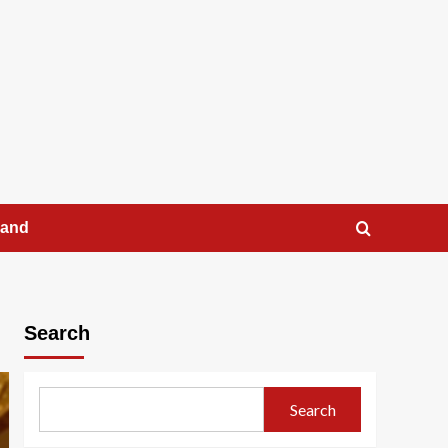
land
Search
Search