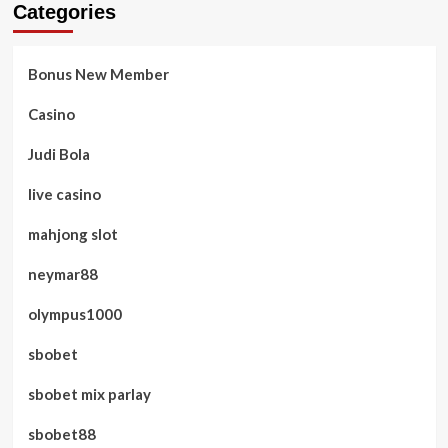
Categories
Bonus New Member
Casino
Judi Bola
live casino
mahjong slot
neymar88
olympus1000
sbobet
sbobet mix parlay
sbobet88