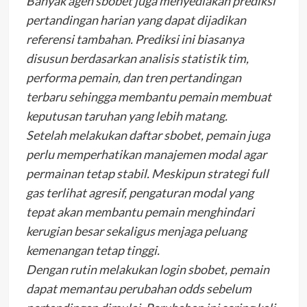
Banyak agen sbobet juga menyediakan prediksi
pertandingan harian yang dapat dijadikan
referensi tambahan. Prediksi ini biasanya
disusun berdasarkan analisis statistik tim,
performa pemain, dan tren pertandingan
terbaru sehingga membantu pemain membuat
keputusan taruhan yang lebih matang.
Setelah melakukan daftar sbobet, pemain juga
perlu memperhatikan manajemen modal agar
permainan tetap stabil. Meskipun strategi full
gas terlihat agresif, pengaturan modal yang
tepat akan membantu pemain menghindari
kerugian besar sekaligus menjaga peluang
kemenangan tetap tinggi.
Dengan rutin melakukan login sbobet, pemain
dapat memantau perubahan odds sebelum