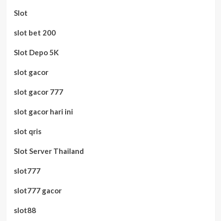
Slot
slot bet 200
Slot Depo 5K
slot gacor
slot gacor 777
slot gacor hari ini
slot qris
Slot Server Thailand
slot777
slot777 gacor
slot88