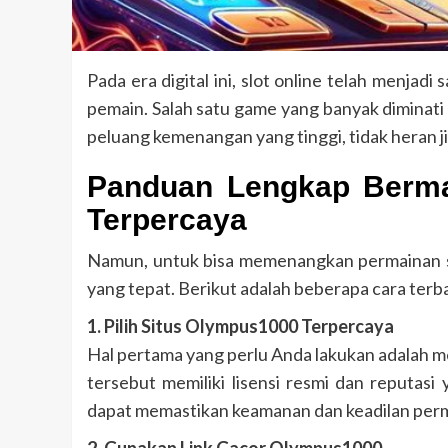
Pada era digital ini, slot online telah menjadi
pemain. Salah satu game yang banyak diminati
peluang kemenangan yang tinggi, tidak heran ji
Panduan Lengkap Bermai
Terpercaya
Namun, untuk bisa memenangkan permainan s
yang tepat. Berikut adalah beberapa cara ter
1. Pilih Situs Olympus1000 Terpercaya
Hal pertama yang perlu Anda lakukan adalah m
tersebut memiliki lisensi resmi dan reputasi
dapat memastikan keamanan dan keadilan per
2. Gunakan Link Gacor Olympus1000