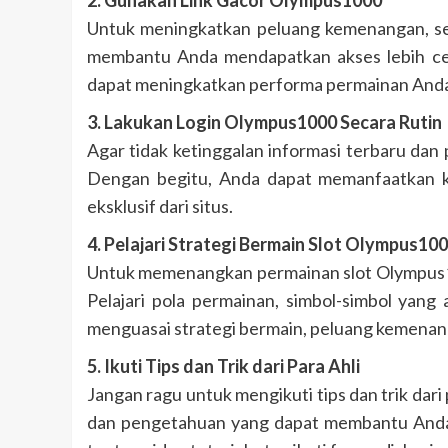
Untuk meningkatkan peluang kemenangan, seb
membantu Anda mendapatkan akses lebih cepat
dapat meningkatkan performa permainan And
3. Lakukan Login Olympus1000 Secara Rutin
Agar tidak ketinggalan informasi terbaru dan
Dengan begitu, Anda dapat memanfaatkan 
eksklusif dari situs.
4. Pelajari Strategi Bermain Slot Olympus10
Untuk memenangkan permainan slot Olympus10
Pelajari pola permainan, simbol-simbol yan
menguasai strategi bermain, peluang kemena
5. Ikuti Tips dan Trik dari Para Ahli
Jangan ragu untuk mengikuti tips dan trik dar
dan pengetahuan yang dapat membantu Anda