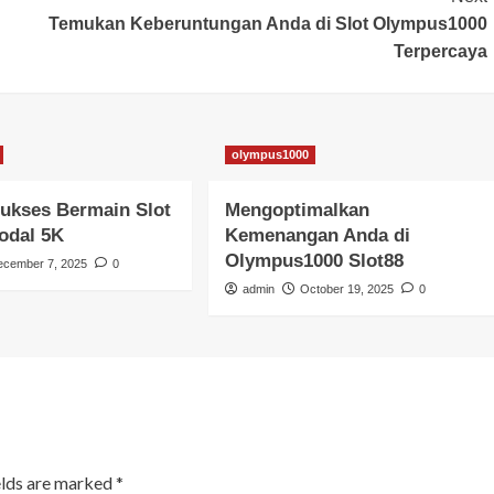
Temukan Keberuntungan Anda di Slot Olympus1000
Terpercaya
olympus1000
ukses Bermain Slot
Mengoptimalkan
odal 5K
Kemenangan Anda di
Olympus1000 Slot88
ecember 7, 2025
0
admin
October 19, 2025
0
elds are marked
*