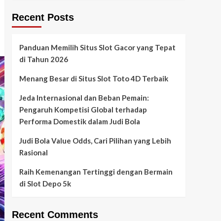
Recent Posts
Panduan Memilih Situs Slot Gacor yang Tepat
di Tahun 2026
Menang Besar di Situs Slot Toto 4D Terbaik
Jeda Internasional dan Beban Pemain:
Pengaruh Kompetisi Global terhadap
Performa Domestik dalam Judi Bola
Judi Bola Value Odds, Cari Pilihan yang Lebih
Rasional
Raih Kemenangan Tertinggi dengan Bermain
di Slot Depo 5k
Recent Comments