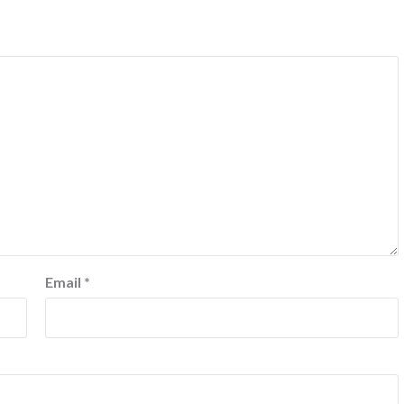
Email
*