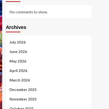
No comments to show.
Archives
July 2026
June 2026
May 2026
April 2026
March 2026
December 2025
November 2025
October 2025