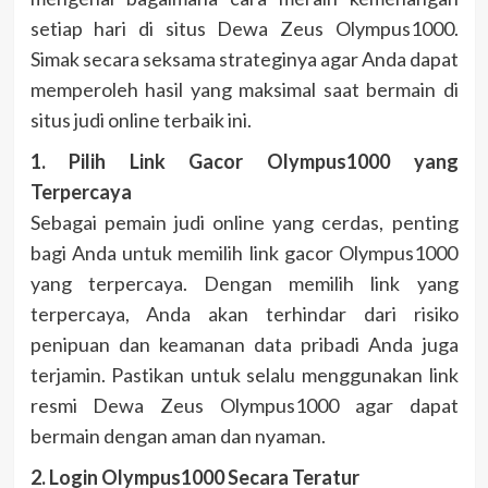
setiap hari di situs Dewa Zeus Olympus1000.
Simak secara seksama strateginya agar Anda dapat
memperoleh hasil yang maksimal saat bermain di
situs judi online terbaik ini.
1. Pilih Link Gacor Olympus1000 yang
Terpercaya
Sebagai pemain judi online yang cerdas, penting
bagi Anda untuk memilih link gacor Olympus1000
yang terpercaya. Dengan memilih link yang
terpercaya, Anda akan terhindar dari risiko
penipuan dan keamanan data pribadi Anda juga
terjamin. Pastikan untuk selalu menggunakan link
resmi Dewa Zeus Olympus1000 agar dapat
bermain dengan aman dan nyaman.
2. Login Olympus1000 Secara Teratur