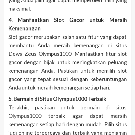
yang Anda pilih agar dapat memperoleh hasil yang
maksimal.
4. Manfaatkan Slot Gacor untuk Meraih
Kemenangan
Slot gacor merupakan salah satu fitur yang dapat
membantu Anda meraih kemenangan di situs
Dewa Zeus Olympus1000. Manfaatkan fitur slot
gacor dengan bijak untuk meningkatkan peluang
kemenangan Anda. Pastikan untuk memilih slot
gacor yang tepat sesuai dengan keberuntungan
Anda untuk meraih kemenangan setiap hari.
5. Bermain di Situs Olympus1000 Terbaik
Terakhir, pastikan untuk bermain di situs
Olympus1000 terbaik agar dapat meraih
kemenangan setiap hari dengan mudah. Pilih situs
judi online terpercaya dan terbaik yang menjamin