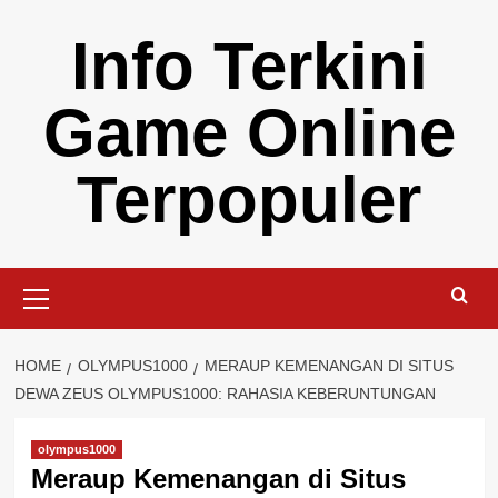
Skip
Info Terkini
to
content
Game Online
Terpopuler
Primary
Menu
HOME
OLYMPUS1000
MERAUP KEMENANGAN DI SITUS
DEWA ZEUS OLYMPUS1000: RAHASIA KEBERUNTUNGAN
olympus1000
Meraup Kemenangan di Situs