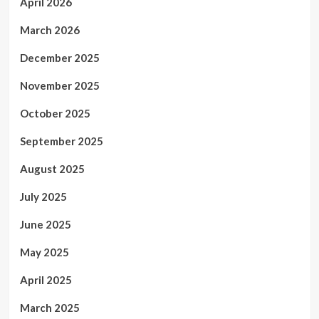
April 2026
March 2026
December 2025
November 2025
October 2025
September 2025
August 2025
July 2025
June 2025
May 2025
April 2025
March 2025