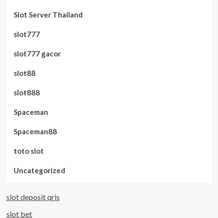
Slot Server Thailand
slot777
slot777 gacor
slot88
slot888
Spaceman
Spaceman88
toto slot
Uncategorized
slot deposit qris
slot bet