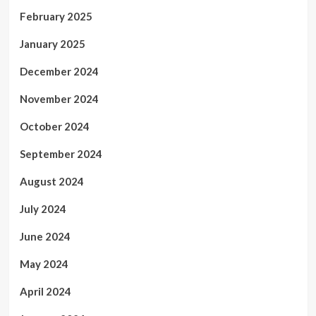
February 2025
January 2025
December 2024
November 2024
October 2024
September 2024
August 2024
July 2024
June 2024
May 2024
April 2024