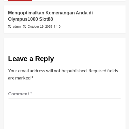
Mengoptimalkan Kemenangan Anda di
Olympus1000 Slot88
admin
October 19, 2025
0
Leave a Reply
Your email address will not be published.
Required fields
are marked
*
Comment
*