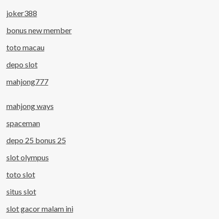
joker388
bonus new member
toto macau
depo slot
mahjong777
mahjong ways
spaceman
depo 25 bonus 25
slot olympus
toto slot
situs slot
slot gacor malam ini