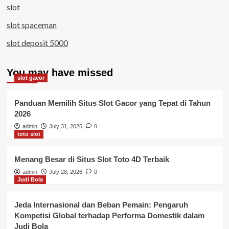
slot
slot spaceman
slot deposit 5000
You may have missed
slot gacor
Panduan Memilih Situs Slot Gacor yang Tepat di Tahun
2026
admin
July 31, 2026
0
toto slot
Menang Besar di Situs Slot Toto 4D Terbaik
admin
July 28, 2026
0
Judi Bola
Jeda Internasional dan Beban Pemain: Pengaruh
Kompetisi Global terhadap Performa Domestik dalam
Judi Bola