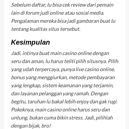
Sebelum daftar, lu bisa cek review dari pemain
lain di forum judi online atau sosial media.
Pengalaman mereka bisa jadi gambaran buat lu
tentang kualitas situs tersebut.
Kesimpulan
Jadi, intinya buat main casino online dengan
seru dan aman, lu harus teliti pilih situsnya. Pilih
yang udah terpercaya, punya live casino online,
bonus yang menggiurkan, metode pembayaran
yang lengkap, sistem keamanan yang terjamin,
dan layanan pelanggan yang ramah. Dengan
begitu, taruhan lu bakal lebih enjoy dan gak rugi.
Pokoknya, main casino online harus seru dan
untung, bukan cuma bikin stress. Jadi, pilihlah
dengan bijak, bro!