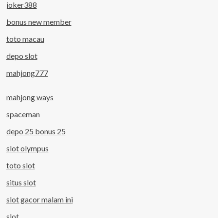
joker388
bonus new member
toto macau
depo slot
mahjong777
mahjong ways
spaceman
depo 25 bonus 25
slot olympus
toto slot
situs slot
slot gacor malam ini
slot