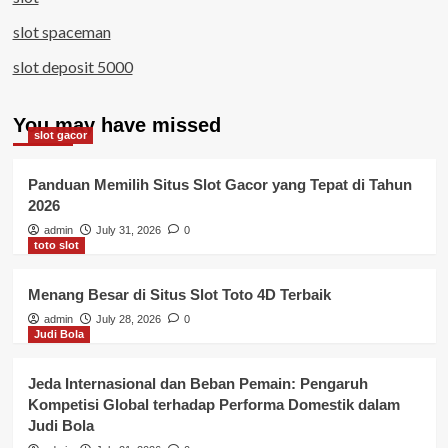
slot spaceman
slot deposit 5000
You may have missed
slot gacor
Panduan Memilih Situs Slot Gacor yang Tepat di Tahun
2026
admin
July 31, 2026
0
toto slot
Menang Besar di Situs Slot Toto 4D Terbaik
admin
July 28, 2026
0
Judi Bola
Jeda Internasional dan Beban Pemain: Pengaruh
Kompetisi Global terhadap Performa Domestik dalam
Judi Bola