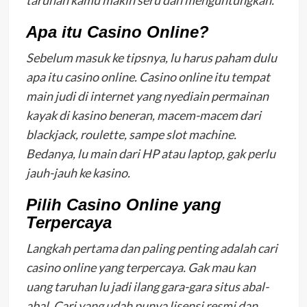
Apa itu Casino Online?
Sebelum masuk ke tipsnya, lu harus paham dulu
apa itu casino online. Casino online itu tempat
main judi di internet yang nyediain permainan
kayak di kasino beneran, macem-macem dari
blackjack, roulette, sampe slot machine.
Bedanya, lu main dari HP atau laptop, gak perlu
jauh-jauh ke kasino.
Pilih Casino Online yang
Terpercaya
Langkah pertama dan paling penting adalah cari
casino online yang terpercaya. Gak mau kan
uang taruhan lu jadi ilang gara-gara situs abal-
abal. Cari yang udah punya lisensi resmi dan