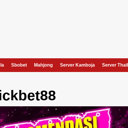
la
Sbobet
Mahjong
Server Kamboja
Server Thai
lickbet88