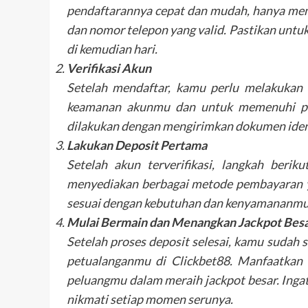
pendaftarannya cepat dan mudah, hanya meme
dan nomor telepon yang valid. Pastikan untu
di kemudian hari.
Verifikasi Akun
Setelah mendaftar, kamu perlu melakukan v
keamanan akunmu dan untuk memenuhi persy
dilakukan dengan mengirimkan dokumen ident
Lakukan Deposit Pertama
Setelah akun terverifikasi, langkah beri
menyediakan berbagai metode pembayaran ya
sesuai dengan kebutuhan dan kenyamananmu
Mulai Bermain dan Menangkan Jackpot Bes
Setelah proses deposit selesai, kamu sudah 
petualanganmu di Clickbet88. Manfaatkan
peluangmu dalam meraih jackpot besar. Inga
nikmati setiap momen serunya.