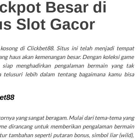
kpot Besar di
us Slot Gacor
kosong di Clickbet88. Situs ini telah menjadi tempat
 yang haus akan kemenangan besar. Dengan koleksi game
8 siap menghadirkan pengalaman bermain yang tak
a telusuri lebih dalam tentang bagaimana kamu bisa
et88
acornya yang sangat beragam. Mulai dari tema-tema yang
p game dirancang untuk memberikan pengalaman bermain
tur tambahan seperti putaran bonus, simbol liar (wild),