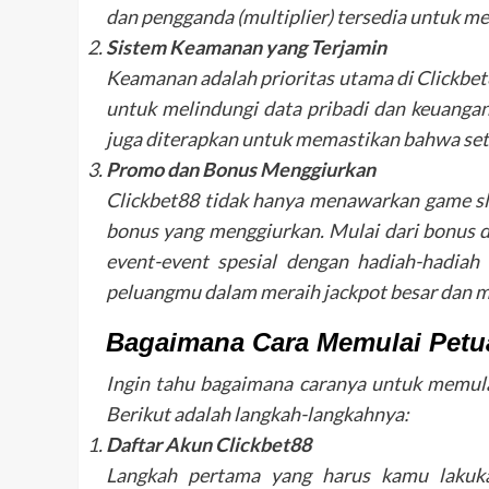
dan pengganda (multiplier) tersedia untuk m
Sistem Keamanan yang Terjamin
Keamanan adalah prioritas utama di Clickbet88
untuk melindungi data pribadi dan keuangan 
juga diterapkan untuk memastikan bahwa seti
Promo dan Bonus Menggiurkan
Clickbet88 tidak hanya menawarkan game slo
bonus yang menggiurkan. Mulai dari bonus 
event-event spesial dengan hadiah-hadiah
peluangmu dalam meraih jackpot besar dan m
Bagaimana Cara Memulai Petua
Ingin tahu bagaimana caranya untuk memula
Berikut adalah langkah-langkahnya:
Daftar Akun Clickbet88
Langkah pertama yang harus kamu lakuka