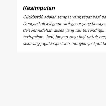
Kesimpulan
Clickbet88 adalah tempat yang tepat bagi par
Dengan koleksi game slot gacor yang beraga
dan kemudahan akses yang tak tertandingi
terlupakan. Jadi, jangan ragu lagi untuk b
sekarang juga! Siapa tahu, mungkin jackpot 