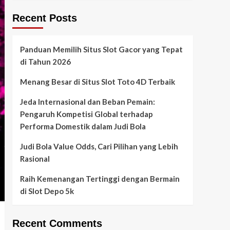
Recent Posts
Panduan Memilih Situs Slot Gacor yang Tepat
di Tahun 2026
Menang Besar di Situs Slot Toto 4D Terbaik
Jeda Internasional dan Beban Pemain:
Pengaruh Kompetisi Global terhadap
Performa Domestik dalam Judi Bola
Judi Bola Value Odds, Cari Pilihan yang Lebih
Rasional
Raih Kemenangan Tertinggi dengan Bermain
di Slot Depo 5k
Recent Comments