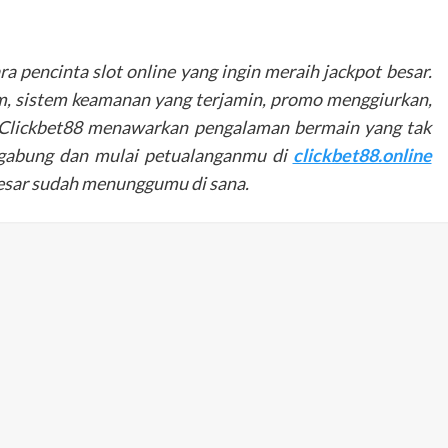
a pencinta slot online yang ingin meraih jackpot besar.
m, sistem keamanan yang terjamin, promo menggiurkan,
, Clickbet88 menawarkan pengalaman bermain yang tak
ergabung dan mulai petualanganmu di
clickbet88.online
besar sudah menunggumu di sana.