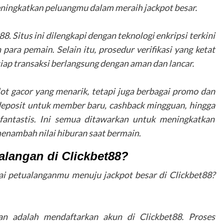
eningkatkan peluangmu dalam meraih jackpot besar.
. Situs ini dilengkapi dengan teknologi enkripsi terkini
para pemain. Selain itu, prosedur verifikasi yang ketat
ap transaksi berlangsung dengan aman dan lancar.
t gacor yang menarik, tetapi juga berbagai promo dan
deposit untuk member baru, cashback mingguan, hingga
 fantastis. Ini semua ditawarkan untuk meningkatkan
enambah nilai hiburan saat bermain.
langan di Clickbet88?
i petualanganmu menuju jackpot besar di Clickbet88?
n adalah mendaftarkan akun di Clickbet88. Proses